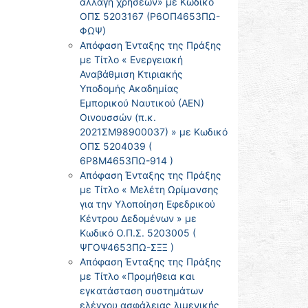
αλλαγή χρήσεων» με Κωδικό
ΟΠΣ 5203167 (Ρ6ΟΠ4653ΠΩ-
ΦΩΨ)
Απόφαση Ένταξης της Πράξης
με Τίτλο « Ενεργειακή
Αναβάθμιση Κτιριακής
Υποδομής Ακαδημίας
Εμπορικού Ναυτικού (ΑΕΝ)
Οινουσσών (π.κ.
2021ΣΜ98900037) » με Κωδικό
ΟΠΣ 5204039 (
6Ρ8Μ4653ΠΩ-914 )
Απόφαση Ένταξης της Πράξης
με Τίτλο « Μελέτη Ωρίμανσης
για την Υλοποίηση Εφεδρικού
Κέντρου Δεδομένων » με
Κωδικό Ο.Π.Σ. 5203005 (
ΨΓΟΨ4653ΠΩ-ΣΞΞ )
Απόφαση Ένταξης της Πράξης
με Τίτλο «Προμήθεια και
εγκατάσταση συστημάτων
ελέγχου ασφάλειας λιμενικής