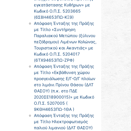
εγκατάστασης Κυθήρων» με
Κωδικό Ο.Π.Σ. 5203665
(6Σ8Η4653ΠΩ-ΚΞ9)
Απόφαση Ένταξης της Πράξης
με Τίτλο «Συντήρηση
Παραλιακού Μετώπου (ξύλινου
πεζόδρομου) Λιμένων Κολώνας,
Τουριστικού και Ακαντιάς» με
Κωδικό Ο.Π.Σ. 5204017
(6ΤΧ94653ΠΩ-ΖΡΦ)
Απόφαση Ένταξης της Πράξης
με Τίτλο «Εκβάθυνση χώρου
προσγειάλωσης Ε/Γ-Ο/Γ πλοίων
στο λιμάνι Πρίνου Θάσου (ΔΛΤ
ΘΑΣΟΥ) (π.κ. στο ΠΔΕ
2020ΣΕ18900015)» με Κωδικό
Ο.Π.Σ. 5207005 (
9ΚΘΗ4653ΠΩ-1ΘΑ )
Απόφαση Ένταξης της Πράξης
με Τίτλο Ηλεκτροφωτισμός
παλιού λιμανιού (ΔΛΤ ΘΑΣΟΥ)