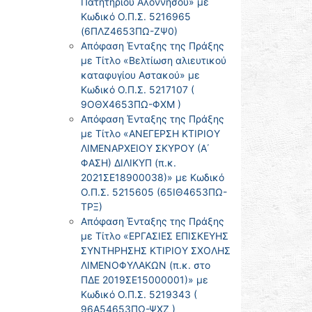
Πατητηρίου Αλοννήσου» με
Κωδικό Ο.Π.Σ. 5216965
(6ΠΛΖ4653ΠΩ-ΖΨ0)
Απόφαση Ένταξης της Πράξης
με Τίτλο «Βελτίωση αλιευτικού
καταφυγίου Αστακού» με
Κωδικό Ο.Π.Σ. 5217107 (
9ΟΘΧ4653ΠΩ-ΦΧΜ )
Απόφαση Ένταξης της Πράξης
με Τίτλο «ΑΝΕΓΕΡΣΗ ΚΤΙΡΙΟΥ
ΛΙΜΕΝΑΡΧΕΙΟΥ ΣΚΥΡΟΥ (Α΄
ΦΑΣΗ) ΔΙΛΙΚΥΠ (π.κ.
2021ΣΕ18900038)» με Κωδικό
Ο.Π.Σ. 5215605 (65ΙΘ4653ΠΩ-
ΤΡΞ)
Απόφαση Ένταξης της Πράξης
με Τίτλο «ΕΡΓΑΣΙΕΣ ΕΠΙΣΚΕΥΗΣ
ΣΥΝΤΗΡΗΣΗΣ ΚΤΙΡΙΟΥ ΣΧΟΛΗΣ
ΛΙΜΕΝΟΦΥΛΑΚΩΝ (π.κ. στο
ΠΔΕ 2019ΣΕ15000001)» με
Κωδικό Ο.Π.Σ. 5219343 (
96Α54653ΠΩ-ΨΧΖ )