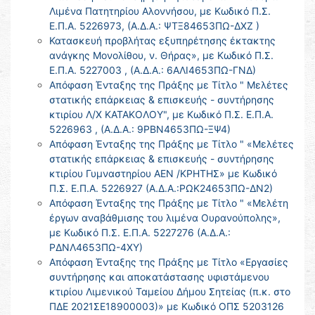
Λιμένα Πατητηρίου Αλοννήσου, με Κωδικό Π.Σ.
Ε.Π.Α. 5226973, (Α.Δ.Α.: ΨΤΞ84653ΠΩ-ΔΧΖ )
Κατασκευή προβλήτας εξυπηρέτησης έκτακτης
ανάγκης Μονολίθου, ν. Θήρας», με Κωδικό Π.Σ.
Ε.Π.Α. 5227003 , (Α.Δ.Α.: 6ΑΛΙ4653ΠΩ-ΓΝΔ)
Απόφαση Ένταξης της Πράξης με Τίτλο " Μελέτες
στατικής επάρκειας & επισκευής - συντήρησης
κτιρίου Λ/Χ ΚΑΤΑΚΟΛΟΥ", με Κωδικό Π.Σ. Ε.Π.Α.
5226963 , (Α.Δ.Α.: 9ΡΒΝ4653ΠΩ-ΞΨ4)
Απόφαση Ένταξης της Πράξης με Τίτλο " «Μελέτες
στατικής επάρκειας & επισκευής - συντήρησης
κτιρίου Γυμναστηρίου ΑΕΝ /ΚΡΗΤΗΣ» με Κωδικό
Π.Σ. Ε.Π.Α. 5226927 (Α.Δ.Α.:ΡΩΚ24653ΠΩ-ΔΝ2)
Απόφαση Ένταξης της Πράξης με Τίτλο " «Μελέτη
έργων αναβάθμισης του λιμένα Ουρανούπολης»,
με Κωδικό Π.Σ. Ε.Π.Α. 5227276 (Α.Δ.Α.:
ΡΔΝΛ4653ΠΩ-4ΧΥ)
Απόφαση Ένταξης της Πράξης με Τίτλο «Εργασίες
συντήρησης και αποκατάστασης υφιστάμενου
κτιρίου Λιμενικού Ταμείου Δήμου Σητείας (π.κ. στο
ΠΔΕ 2021ΣΕ18900003)» με Κωδικό ΟΠΣ 5203126