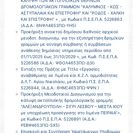
ΚΑΛΥΨΗ ΤΩΝ ΑΚΤΟΠΛΟΪΚΩΝ ΘΕΡΙΝΩΝ
ΔΡΟΜΟΛΟΓΙΑΚΩΝ ΓΡΑΜΜΩΝ "ΚΑΛΥΜΝΟΣ - ΚΩΣ -
ΑΣΤΥΠΑΛΑΙΑ ΚΑΙ ΕΠΙΣΤΡΟΦΗ" ΚΑΙ "ΡΟΔΟΣ - ΧΑΛΚΗ
ΚΑΙ ΕΠΙΣΤΡΟΦΗ" » , με Κωδικό Π.Σ.Ε.Π.Α. 5226863
(Α.Δ.Α.: 6ΝΨΛ4653ΠΩ-ΥΗ5)
Προκήρυξη ανοικτού δημόσιου διεθνούς αρχικού
μειοδοτ. διαγωνισμ. για την εξυπηρέτηση δρομ/κών
γραμμών με σύναψη σύμβασης ή συμβάσεων
ανάθεσης δημόσιας υπηρεσίας περιόδου από
01/11/2025 έως 31/10/2029 », με Κωδ. Π.Σ.Ε.Π.Α.
5226586 (Α.Δ.Α.: ΨΘΟΛ4653ΠΩ-Δ3Ι)
Ένταξη της Πράξης με Τίτλο «Εργασίες
αναβάθμισης σε Λιμένα και Χ.Ζ.Λ. αρμοδιότητας
Δ.Λ.Τ. Αγίου Νικολάου, με Κωδικό Π.Σ. Ε.Π.Α.
5226944, (Α.Δ.Α.: 6ΗΜΞ4653ΠΩ-ΨΨΝ )
Προκήρυξη Μειοδοτικού Διαγωνισμού για την
κάλυψη ακτοπλοϊκής δρομολογιακής γραμμής
"ΑΛΕΞΑΝΔΡΟΥΠΟΛΗ – ΣΙΓΡΙ ΛΕΣΒΟΥ – ΜΕΣΤΑ ΧΙΟΥ
με υποχρέωση προσέγγισης στο λιμένα ΠΕΙΡΑΙΑ"»,
με Κωδικό Π.Σ.Ε.Π.Α. 5226891 (Α.Δ.Α.:
ΡΕΒΨ4653ΠΩ-5Χ5)
Επισκευή και Συντήρηση Υφιστάμενων Υποδομών