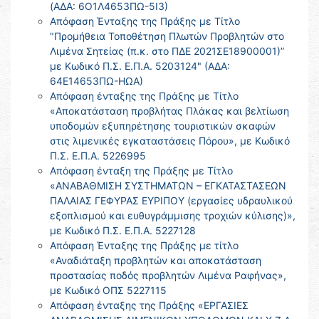
(ΑΔΑ: 6Ο1Λ4653ΠΩ-5Ι3)
Απόφαση Ένταξης της Πράξης με Τίτλο
"Προμήθεια Τοποθέτηση Πλωτών Προβλητών στο
Λιμένα Σητείας (π.κ. στο ΠΔΕ 2021ΣΕ18900001)”
με Κωδικό Π.Σ. Ε.Π.Α. 5203124" (ΑΔΑ:
64Ε14653ΠΩ-ΗΩΑ)
Απόφαση ένταξης της Πράξης με Τίτλο
«Αποκατάσταση προβλήτας Πλάκας και βελτίωση
υποδομών εξυπηρέτησης τουριστικών σκαφών
στις λιμενικές εγκαταστάσεις Πόρου», με Κωδικό
Π.Σ. Ε.Π.Α. 5226995
Απόφαση ένταξη της Πράξης με Τίτλο
«ΑΝΑΒΑΘΜΙΣΗ ΣΥΣΤΗΜΑΤΩΝ – ΕΓΚΑΤΑΣΤΑΣΕΩΝ
ΠΑΛΑΙΑΣ ΓΕΦΥΡΑΣ ΕΥΡΙΠΟΥ (εργασίες υδραυλικού
εξοπλισμού και ευθυγράμμισης τροχιών κύλισης)»,
με Κωδικό Π.Σ. Ε.Π.Α. 5227128
Απόφαση Ένταξης της Πράξης με τίτλο
«Αναδιάταξη προβλητών και αποκατάσταση
προστασίας ποδός προβλητών Λιμένα Ραφήνας»,
με Κωδικό ΟΠΣ 5227115
Απόφαση ένταξης της Πράξης «ΕΡΓΑΣΙΕΣ