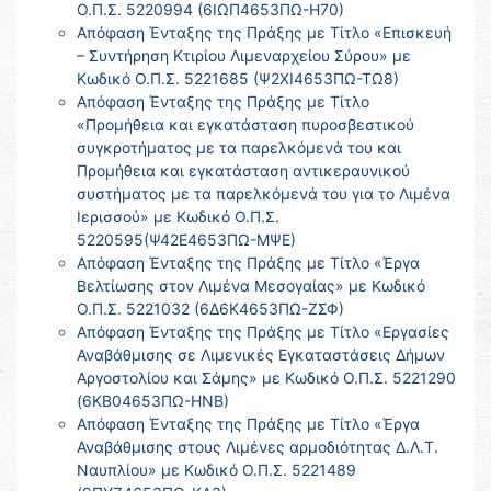
Ο.Π.Σ. 5220994 (6ΙΩΠ4653ΠΩ-Η70)
Απόφαση Ένταξης της Πράξης με Τίτλο «Επισκευή
– Συντήρηση Κτιρίου Λιμεναρχείου Σύρου» με
Κωδικό Ο.Π.Σ. 5221685 (Ψ2ΧΙ4653ΠΩ-ΤΩ8)
Απόφαση Ένταξης της Πράξης με Τίτλο
«Προμήθεια και εγκατάσταση πυροσβεστικού
συγκροτήματος με τα παρελκόμενά του και
Προμήθεια και εγκατάσταση αντικεραυνικού
συστήματος με τα παρελκόμενά του για το Λιμένα
Ιερισσού» με Κωδικό Ο.Π.Σ.
5220595(Ψ42Ε4653ΠΩ-ΜΨΕ)
Απόφαση Ένταξης της Πράξης με Τίτλο «Έργα
Βελτίωσης στον Λιμένα Μεσογαίας» με Κωδικό
Ο.Π.Σ. 5221032 (6Δ6Κ4653ΠΩ-ΖΣΦ)
Απόφαση Ένταξης της Πράξης με Τίτλο «Εργασίες
Αναβάθμισης σε Λιμενικές Εγκαταστάσεις Δήμων
Αργοστολίου και Σάμης» με Κωδικό Ο.Π.Σ. 5221290
(6ΚΒ04653ΠΩ-ΗΝΒ)
Απόφαση Ένταξης της Πράξης με Τίτλο «Έργα
Αναβάθμισης στους Λιμένες αρμοδιότητας Δ.Λ.Τ.
Ναυπλίου» με Κωδικό Ο.Π.Σ. 5221489