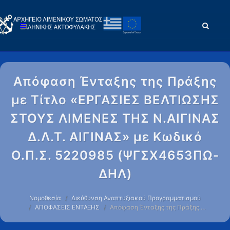
Απόφαση Ένταξης της Πράξης
με Τίτλο «ΕΡΓΑΣΙΕΣ ΒΕΛΤΙΩΣΗΣ
ΣΤΟΥΣ ΛΙΜΕΝΕΣ ΤΗΣ Ν.ΑΙΓΙΝΑΣ
Δ.Λ.Τ. ΑΙΓΙΝΑΣ» με Κωδικό
Ο.Π.Σ. 5220985 (ΨΓΣΧ4653ΠΩ-
ΔΗΛ)
Νομοθεσία
Διεύθυνση Αναπτυξιακού Προγραμματισμού
ΑΠΟΦΑΣΕΙΣ ΕΝΤΑΞΗΣ
Απόφαση Ένταξης της Πράξης …