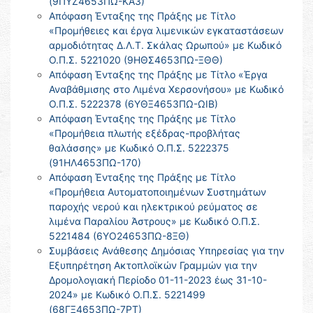
(9ΠΥΖ4653ΠΩ-ΚΑ3)
Απόφαση Ένταξης της Πράξης με Τίτλο
«Προμήθειες και έργα λιμενικών εγκαταστάσεων
αρμοδιότητας Δ.Λ.Τ. Σκάλας Ωρωπού» με Κωδικό
Ο.Π.Σ. 5221020 (9ΗΘΣ4653ΠΩ-ΞΘΘ)
Απόφαση Ένταξης της Πράξης με Τίτλο «Έργα
Αναβάθμισης στο Λιμένα Χερσονήσου» με Κωδικό
Ο.Π.Σ. 5222378 (6ΥΘΞ4653ΠΩ-ΩΙΒ)
Απόφαση Ένταξης της Πράξης με Τίτλο
«Προμήθεια πλωτής εξέδρας-προβλήτας
θαλάσσης» με Κωδικό Ο.Π.Σ. 5222375
(91ΗΛ4653ΠΩ-170)
Απόφαση Ένταξης της Πράξης με Τίτλο
«Προμήθεια Αυτοματοποιημένων Συστημάτων
παροχής νερού και ηλεκτρικού ρεύματος σε
λιμένα Παραλίου Άστρους» με Κωδικό Ο.Π.Σ.
5221484 (6ΥΟ24653ΠΩ-8ΞΘ)
Συμβάσεις Ανάθεσης Δημόσιας Υπηρεσίας για την
Εξυπηρέτηση Ακτοπλοϊκών Γραμμών για την
Δρομολογιακή Περίοδο 01-11-2023 έως 31-10-
2024» με Κωδικό Ο.Π.Σ. 5221499
(68ΓΞ4653ΠΩ-7ΡΤ)