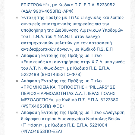
ΕΠΙΣΤΡΟΦΗ"», με Κωδικό Π.Σ. Ε.Π.Α. 5223952
(ΑΔΑ: 990Ψ4653ΠΩ-ΛΡΦ)
Ένταξη της Πράξης με Τίτλο «Τεχνικές και λοιπές
συναφείς επιστημονικές υπηρεσίες για την
υποβοήθηση της Διεύθυνσης Λιμενικών Υποδομών
του Γ.Γ.Ν.Λ. του Υ.ΝΑ.Ν.Π. στον έλεγχο
ακτομηχανικών μελετών για την κατασκευή
αντιδιαβρωτικών έργων», με Κωδικό Π.Σ. Ε.Π
Απόφαση Ένταξης της Πράξης με Τίτλο
«Επισκευές και συντηρήσεις στην Χ.Ζ.Λ. υπαγωγής
του Λ.Τ. Ν. Φωκίδας», με Κωδικό Π.Σ. Ε.Π.Α.
5222489 (9Η0Τ4653ΠΩ-Φ78)
Απόφαση Ένταξης της Πράξης με Τίτλο
«ΠΡΟΜΗΘΕΙΑ ΚΑΙ ΤΟΠΟΘΕΤΗΣΗ “PILLARS” ΣΕ
ΠΕΡΙΟΧΗ ΑΡΜΟΔΙΟΤΗΤΑΣ Δ.Λ.Τ. ΙΕΡΑΣ ΠΟΛΗΣ
ΜΕΣΟΛΟΓΓΙΟΥ», με Κωδικό Π.Σ. Ε.Π.Α. 5222380
(Ψ9ΤΧ4653ΠΩ-ΦΟΣ)
Απόφαση Ένταξης της Πράξης με Τίτλο «Ανέγερση
διώροφου κτιρίου Λιμεναρχείου Νεάπολης Βοιών
(Γ΄ Φάση)», με Κωδικό Π.Σ. Ε.Π.Α. 5221004
(ΨΓΑΟ4653ΠΩ-ΞΞΛ)