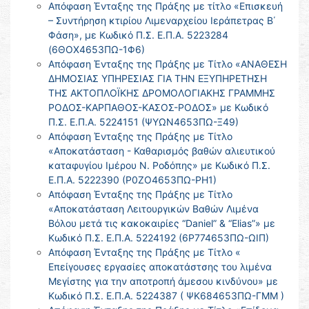
Απόφαση Ένταξης της Πράξης με τίτλο «Επισκευή
– Συντήρηση κτιρίου Λιμεναρχείου Ιεράπετρας Β΄
Φάση», με Κωδικό Π.Σ. Ε.Π.Α. 5223284
(6ΘΟΧ4653ΠΩ-1Φ6)
Απόφαση Ένταξης της Πράξης με Τίτλο «ΑΝΑΘΕΣΗ
ΔΗΜΟΣΙΑΣ ΥΠΗΡΕΣΙΑΣ ΓΙΑ ΤΗΝ ΕΞΥΠΗΡΕΤΗΣΗ
ΤΗΣ ΑΚΤΟΠΛΟΪΚΗΣ ΔΡΟΜΟΛΟΓΙΑΚΗΣ ΓΡΑΜΜΗΣ
ΡΟΔΟΣ-ΚΑΡΠΑΘΟΣ-ΚΑΣΟΣ-ΡΟΔΟΣ» με Κωδικό
Π.Σ. Ε.Π.Α. 5224151 (ΨΥΩΝ4653ΠΩ-Ξ49)
Απόφαση Ένταξης της Πράξης με Τίτλο
«Αποκατάσταση - Καθαρισμός βαθών αλιευτικού
καταφυγίου Ιμέρου Ν. Ροδόπης» με Κωδικό Π.Σ.
Ε.Π.Α. 5222390 (Ρ0ΖΟ4653ΠΩ-ΡΗ1)
Απόφαση Ένταξης της Πράξης με Τίτλο
«Αποκατάσταση Λειτουργικών Βαθών Λιμένα
Βόλου μετά τις κακοκαιρίες “Daniel” & “Elias”» με
Κωδικό Π.Σ. Ε.Π.Α. 5224192 (6Ρ774653ΠΩ-ΩΙΠ)
Απόφαση Ένταξης της Πράξης με Τίτλο «
Επείγουσες εργασίες αποκατάστσης του λιμένα
Μεγίστης για την αποτροπή άμεσου κινδύνου» με
Κωδικό Π.Σ. Ε.Π.Α. 5224387 ( ΨΚ684653ΠΩ-ΓΜΜ )