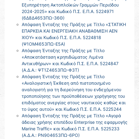
Εξυπηρέτηση Ακτοπλοϊκών Γραμμών Περιόδου
2024-2025» και Κωδικό Π.Σ. Ε.Π.Α. 5224971
(6Δ8Δ4653ΠΩ-36Θ)
Απόφαση Ένταξης της Πράξης με Τίτλο «ΣΤΑΤΙΚΗ
ΕΠΑΡΚΕΙΑ ΚΑΙ ΕΝΕΡΓΕΙΑΚΗ ΑΝΑΒΑΘΜΙΣΗ ΑΕΝ
ΧΙΟΥ» και Κωδικό Π.Σ. Ε.Π.Α. 5224818
(Ψ1ΟΜ4653ΠΩ-Ε5Α)
Απόφαση Ένταξης της Πράξης με Τίτλο
«Αποκατάσταση κρηπιδώματος Λιμένα
Αντικυθήρων» και Κωδικό Π.Σ. Ε.Π.Α. 5224847
(Α.Δ.Α.: ΨΤ1Ζ4653ΠΩ-Φ3Τ)
Απόφαση Ένταξης της Πράξης με Τίτλο
«Αναλογιστική Έκθεση από πιστοποιημένο
αναλογιστή για τη διερεύνηση του ενδεχόμενου
τροποποίησης των προϋποθέσεων χορήγησης του
επιδόματος ανεργίας στους ναυτικούς καθώς και
το ύψος αυτού» και Κωδικό Π.Σ. Ε.Π.Α. 5225244
Απόφαση Ένταξης της Πράξης με Τίτλο «Αγορά
άδειας χρήσης επιπέδου Enterprise της εφαρμογής
Marine Traffic» και Κωδικό Π.Σ. Ε.Π.Α. 5225233
(Α.Δ.Α.: ΡΝ904653ΠΩ-6ΡΟ)