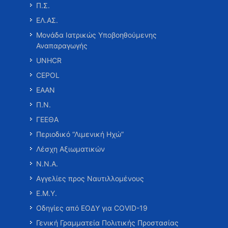
Π.Σ.
ΕΛ.ΑΣ.
Μονάδα Ιατρικώς Υποβοηθούμενης
Αναπαραγωγής
UNHCR
CEPOL
ΕΑΑΝ
Π.Ν.
ΓΕΕΘΑ
Περιοδικό “Λιμενική Ηχώ”
Λέσχη Αξιωματικών
Ν.Ν.Α.
Αγγελίες προς Ναυτιλλομένους
Ε.Μ.Υ.
Οδηγίες από ΕΟΔΥ για COVID-19
Γενική Γραμματεία Πολιτικής Προστασίας