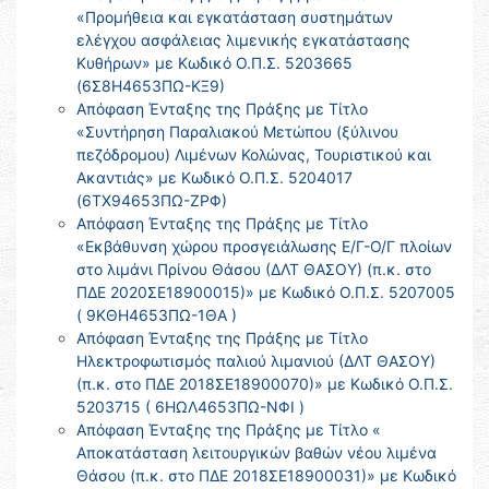
«Προμήθεια και εγκατάσταση συστημάτων
ελέγχου ασφάλειας λιμενικής εγκατάστασης
Κυθήρων» με Κωδικό Ο.Π.Σ. 5203665
(6Σ8Η4653ΠΩ-ΚΞ9)
Απόφαση Ένταξης της Πράξης με Τίτλο
«Συντήρηση Παραλιακού Μετώπου (ξύλινου
πεζόδρομου) Λιμένων Κολώνας, Τουριστικού και
Ακαντιάς» με Κωδικό Ο.Π.Σ. 5204017
(6ΤΧ94653ΠΩ-ΖΡΦ)
Απόφαση Ένταξης της Πράξης με Τίτλο
«Εκβάθυνση χώρου προσγειάλωσης Ε/Γ-Ο/Γ πλοίων
στο λιμάνι Πρίνου Θάσου (ΔΛΤ ΘΑΣΟΥ) (π.κ. στο
ΠΔΕ 2020ΣΕ18900015)» με Κωδικό Ο.Π.Σ. 5207005
( 9ΚΘΗ4653ΠΩ-1ΘΑ )
Απόφαση Ένταξης της Πράξης με Τίτλο
Ηλεκτροφωτισμός παλιού λιμανιού (ΔΛΤ ΘΑΣΟΥ)
(π.κ. στο ΠΔΕ 2018ΣΕ18900070)» με Κωδικό Ο.Π.Σ.
5203715 ( 6ΗΩΛ4653ΠΩ-ΝΦΙ )
Απόφαση Ένταξης της Πράξης με Τίτλο «
Αποκατάσταση λειτουργικών βαθών νέου λιμένα
Θάσου (π.κ. στο ΠΔΕ 2018ΣΕ18900031)» με Κωδικό