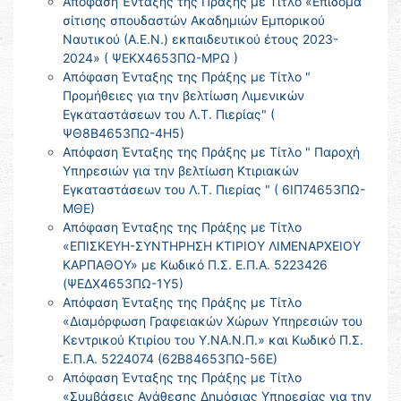
Απόφαση Ένταξης της Πράξης με Τίτλο «Επίδομα
σίτισης σπουδαστών Ακαδημιών Εμπορικού
Ναυτικού (Α.Ε.Ν.) εκπαιδευτικού έτους 2023-
2024» ( ΨΕΚΧ4653ΠΩ-ΜΡΩ )
Απόφαση Ένταξης της Πράξης με Τίτλο "
Προμήθειες για την βελτίωση Λιμενικών
Εγκαταστάσεων του Λ.Τ. Πιερίας" (
ΨΘ8Β4653ΠΩ-4Η5)
Απόφαση Ένταξης της Πράξης με Τίτλο " Παροχή
Υπηρεσιών για την βελτίωση Κτιριακών
Εγκαταστάσεων του Λ.Τ. Πιερίας " ( 6ΙΠ74653ΠΩ-
ΜΘΕ)
Απόφαση Ένταξης της Πράξης με Τίτλο
«ΕΠΙΣΚΕΥΗ-ΣΥΝΤΗΡΗΣΗ ΚΤΙΡΙΟΥ ΛΙΜΕΝΑΡΧΕΙΟΥ
ΚΑΡΠΑΘΟΥ» με Κωδικό Π.Σ. Ε.Π.Α. 5223426
(ΨΕΔΧ4653ΠΩ-1Υ5)
Απόφαση Ένταξης της Πράξης με Τίτλο
«Διαμόρφωση Γραφειακών Χώρων Υπηρεσιών του
Κεντρικού Κτιρίου του Υ.ΝΑ.Ν.Π.» και Κωδικό Π.Σ.
Ε.Π.Α. 5224074 (62Β84653ΠΩ-56Ε)
Απόφαση Ένταξης της Πράξης με Τίτλο
«Συμβάσεις Ανάθεσης Δημόσιας Υπηρεσίας για την