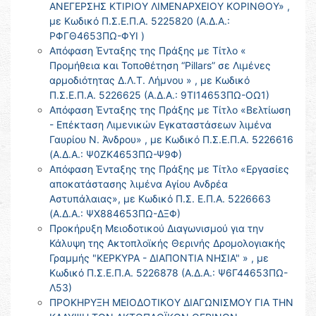
ΑΝΕΓΕΡΣΗΣ ΚΤΙΡΙΟΥ ΛΙΜΕΝΑΡΧΕΙΟΥ ΚΟΡΙΝΘΟΥ» ,
με Κωδικό Π.Σ.Ε.Π.Α. 5225820 (Α.Δ.Α.:
ΡΦΓΘ4653ΠΩ-ΦΥΙ )
Απόφαση Ένταξης της Πράξης με Τίτλο «
Προμήθεια και Τοποθέτηση “Pillars” σε Λιμένες
αρμοδιότητας Δ.Λ.Τ. Λήμνου » , με Κωδικό
Π.Σ.Ε.Π.Α. 5226625 (Α.Δ.Α.: 9ΤΙ14653ΠΩ-ΟΩ1)
Απόφαση Ένταξης της Πράξης με Τίτλο «Βελτίωση
- Επέκταση Λιμενικών Εγκαταστάσεων λιμένα
Γαυρίου Ν. Άνδρου» , με Κωδικό Π.Σ.Ε.Π.Α. 5226616
(Α.Δ.Α.: Ψ0ΖΚ4653ΠΩ-Ψ9Φ)
Απόφαση Ένταξης της Πράξης με Τίτλο «Εργασίες
αποκατάστασης λιμένα Αγίου Ανδρέα
Αστυπάλαιας», με Κωδικό Π.Σ. Ε.Π.Α. 5226663
(Α.Δ.Α.: ΨΧ884653ΠΩ-ΔΞΦ)
Προκήρυξη Μειοδοτικού Διαγωνισμού για την
Κάλυψη της Ακτοπλοϊκής Θερινής Δρομολογιακής
Γραμμής "ΚΕΡΚΥΡΑ - ΔΙΑΠΟΝΤΙΑ ΝΗΣΙΑ" » , με
Κωδικό Π.Σ.Ε.Π.Α. 5226878 (Α.Δ.Α.: Ψ6Γ44653ΠΩ-
Λ53)
ΠΡΟΚΗΡΥΞΗ ΜΕΙΟΔΟΤΙΚΟΥ ΔΙΑΓΩΝΙΣΜΟΥ ΓΙΑ ΤΗΝ