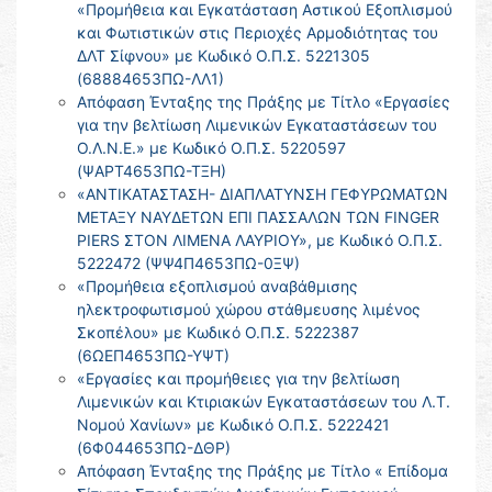
«Προμήθεια και Εγκατάσταση Αστικού Εξοπλισμού
και Φωτιστικών στις Περιοχές Αρμοδιότητας του
ΔΛΤ Σίφνου» με Κωδικό Ο.Π.Σ. 5221305
(68884653ΠΩ-ΛΛ1)
Απόφαση Ένταξης της Πράξης με Τίτλο «Εργασίες
για την βελτίωση Λιμενικών Εγκαταστάσεων του
Ο.Λ.Ν.Ε.» με Κωδικό Ο.Π.Σ. 5220597
(ΨΑΡΤ4653ΠΩ-ΤΞΗ)
«ΑΝΤΙΚΑΤΑΣΤΑΣΗ- ΔΙΑΠΛΑΤΥΝΣΗ ΓΕΦΥΡΩΜΑΤΩΝ
ΜΕΤΑΞΥ ΝΑΥΔΕΤΩΝ ΕΠΙ ΠΑΣΣΑΛΩΝ ΤΩΝ FINGER
PIERS ΣΤΟΝ ΛΙΜΕΝΑ ΛΑΥΡΙΟΥ», με Κωδικό Ο.Π.Σ.
5222472 (ΨΨ4Π4653ΠΩ-0ΞΨ)
«Προμήθεια εξοπλισμού αναβάθμισης
ηλεκτροφωτισμού χώρου στάθμευσης λιμένος
Σκοπέλου» με Κωδικό Ο.Π.Σ. 5222387
(6ΩΕΠ4653ΠΩ-ΥΨΤ)
«Εργασίες και προμήθειες για την βελτίωση
Λιμενικών και Κτιριακών Εγκαταστάσεων του Λ.Τ.
Νομού Χανίων» με Κωδικό Ο.Π.Σ. 5222421
(6Φ044653ΠΩ-ΔΘΡ)
Απόφαση Ένταξης της Πράξης με Τίτλο « Επίδομα