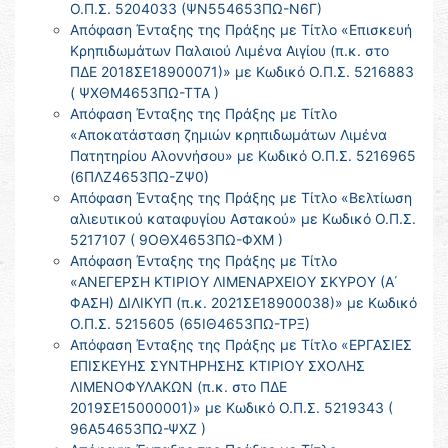
Ο.Π.Σ. 5204033 (ΨΝ554653ΠΩ-Ν6Γ)
Απόφαση Ένταξης της Πράξης με Τίτλο «Επισκευή
Κρηπιδωμάτων Παλαιού Λιμένα Αιγίου (π.κ. στο
ΠΔΕ 2018ΣΕ18900071)» με Κωδικό Ο.Π.Σ. 5216883
( ΨΧΘΜ4653ΠΩ-ΤΤΑ )
Απόφαση Ένταξης της Πράξης με Τίτλο
«Αποκατάσταση ζημιών κρηπιδωμάτων Λιμένα
Πατητηρίου Αλοννήσου» με Κωδικό Ο.Π.Σ. 5216965
(6ΠΛΖ4653ΠΩ-ΖΨ0)
Απόφαση Ένταξης της Πράξης με Τίτλο «Βελτίωση
αλιευτικού καταφυγίου Αστακού» με Κωδικό Ο.Π.Σ.
5217107 ( 9ΟΘΧ4653ΠΩ-ΦΧΜ )
Απόφαση Ένταξης της Πράξης με Τίτλο
«ΑΝΕΓΕΡΣΗ ΚΤΙΡΙΟΥ ΛΙΜΕΝΑΡΧΕΙΟΥ ΣΚΥΡΟΥ (Α΄
ΦΑΣΗ) ΔΙΛΙΚΥΠ (π.κ. 2021ΣΕ18900038)» με Κωδικό
Ο.Π.Σ. 5215605 (65ΙΘ4653ΠΩ-ΤΡΞ)
Απόφαση Ένταξης της Πράξης με Τίτλο «ΕΡΓΑΣΙΕΣ
ΕΠΙΣΚΕΥΗΣ ΣΥΝΤΗΡΗΣΗΣ ΚΤΙΡΙΟΥ ΣΧΟΛΗΣ
ΛΙΜΕΝΟΦΥΛΑΚΩΝ (π.κ. στο ΠΔΕ
2019ΣΕ15000001)» με Κωδικό Ο.Π.Σ. 5219343 (
96Α54653ΠΩ-ΨΧΖ )