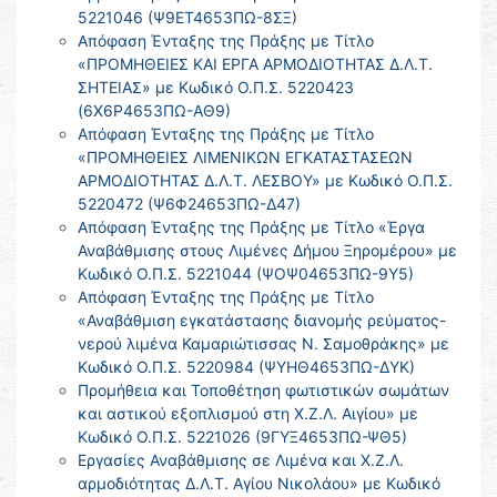
5221046 (Ψ9ΕΤ4653ΠΩ-8ΣΞ)
Απόφαση Ένταξης της Πράξης με Τίτλο
«ΠΡΟΜΗΘΕΙΕΣ ΚΑΙ ΕΡΓΑ ΑΡΜΟΔΙΟΤΗΤΑΣ Δ.Λ.Τ.
ΣΗΤΕΙΑΣ» με Κωδικό Ο.Π.Σ. 5220423
(6Χ6Ρ4653ΠΩ-ΑΘ9)
Απόφαση Ένταξης της Πράξης με Τίτλο
«ΠΡΟΜΗΘΕΙΕΣ ΛΙΜΕΝΙΚΩΝ ΕΓΚΑΤΑΣΤΑΣΕΩΝ
ΑΡΜΟΔΙΟΤΗΤΑΣ Δ.Λ.Τ. ΛΕΣΒΟΥ» με Κωδικό Ο.Π.Σ.
5220472 (Ψ6Φ24653ΠΩ-Δ47)
Απόφαση Ένταξης της Πράξης με Τίτλο «Έργα
Αναβάθμισης στους Λιμένες Δήμου Ξηρομέρου» με
Κωδικό Ο.Π.Σ. 5221044 (ΨΟΨ04653ΠΩ-9Υ5)
Απόφαση Ένταξης της Πράξης με Τίτλο
«Αναβάθμιση εγκατάστασης διανομής ρεύματος-
νερού λιμένα Καμαριώτισσας Ν. Σαμοθράκης» με
Κωδικό Ο.Π.Σ. 5220984 (ΨΥΗΘ4653ΠΩ-ΔΥΚ)
Προμήθεια και Τοποθέτηση φωτιστικών σωμάτων
και αστικού εξοπλισμού στη Χ.Ζ.Λ. Αιγίου» με
Κωδικό Ο.Π.Σ. 5221026 (9ΓΥΞ4653ΠΩ-ΨΘ5)
Εργασίες Αναβάθμισης σε Λιμένα και Χ.Ζ.Λ.
αρμοδιότητας Δ.Λ.Τ. Αγίου Νικολάου» με Κωδικό