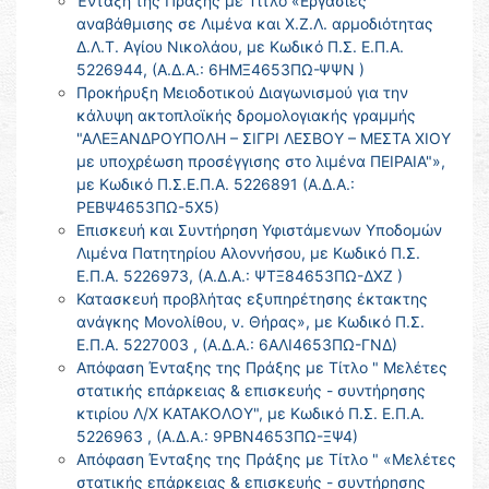
Ένταξη της Πράξης με Τίτλο «Εργασίες
αναβάθμισης σε Λιμένα και Χ.Ζ.Λ. αρμοδιότητας
Δ.Λ.Τ. Αγίου Νικολάου, με Κωδικό Π.Σ. Ε.Π.Α.
5226944, (Α.Δ.Α.: 6ΗΜΞ4653ΠΩ-ΨΨΝ )
Προκήρυξη Μειοδοτικού Διαγωνισμού για την
κάλυψη ακτοπλοϊκής δρομολογιακής γραμμής
"ΑΛΕΞΑΝΔΡΟΥΠΟΛΗ – ΣΙΓΡΙ ΛΕΣΒΟΥ – ΜΕΣΤΑ ΧΙΟΥ
με υποχρέωση προσέγγισης στο λιμένα ΠΕΙΡΑΙΑ"»,
με Κωδικό Π.Σ.Ε.Π.Α. 5226891 (Α.Δ.Α.:
ΡΕΒΨ4653ΠΩ-5Χ5)
Επισκευή και Συντήρηση Υφιστάμενων Υποδομών
Λιμένα Πατητηρίου Αλοννήσου, με Κωδικό Π.Σ.
Ε.Π.Α. 5226973, (Α.Δ.Α.: ΨΤΞ84653ΠΩ-ΔΧΖ )
Κατασκευή προβλήτας εξυπηρέτησης έκτακτης
ανάγκης Μονολίθου, ν. Θήρας», με Κωδικό Π.Σ.
Ε.Π.Α. 5227003 , (Α.Δ.Α.: 6ΑΛΙ4653ΠΩ-ΓΝΔ)
Απόφαση Ένταξης της Πράξης με Τίτλο " Μελέτες
στατικής επάρκειας & επισκευής - συντήρησης
κτιρίου Λ/Χ ΚΑΤΑΚΟΛΟΥ", με Κωδικό Π.Σ. Ε.Π.Α.
5226963 , (Α.Δ.Α.: 9ΡΒΝ4653ΠΩ-ΞΨ4)
Απόφαση Ένταξης της Πράξης με Τίτλο " «Μελέτες
στατικής επάρκειας & επισκευής - συντήρησης