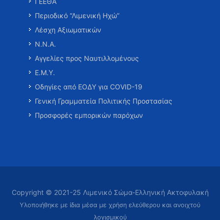
ΓΕΕΘΑ
Περιοδικό “Λιμενική Ηχώ”
Λέσχη Αξιωματικών
Ν.Ν.Α.
Αγγελίες προς Ναυτιλλομένους
Ε.Μ.Υ.
Οδηγίες από ΕΟΔΥ για COVID-19
Γενική Γραμματεία Πολιτικής Προστασίας
Προσφορές εμπορικών παρόχων
Copyright © 2021-25 Λιμενικό Σώμα-Ελληνική Ακτοφυλακή
Υλοποιήθηκε με ίδια μέσα με χρήση ελεύθερου και ανοιχτού
λογισμικού