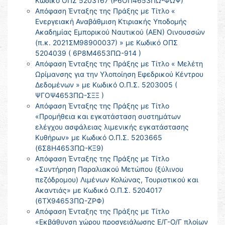
Κωδικό ΟΠΣ 5203167 (Ρ6ΟΠ4653ΠΩ-ΦΩΨ)
Απόφαση Ένταξης της Πράξης με Τίτλο «
Ενεργειακή Αναβάθμιση Κτιριακής Υποδομής
Ακαδημίας Εμπορικού Ναυτικού (ΑΕΝ) Οινουσσών
(π.κ. 2021ΣΜ98900037) » με Κωδικό ΟΠΣ
5204039 ( 6Ρ8Μ4653ΠΩ-914 )
Απόφαση Ένταξης της Πράξης με Τίτλο « Μελέτη
Ωρίμανσης για την Υλοποίηση Εφεδρικού Κέντρου
Δεδομένων » με Κωδικό Ο.Π.Σ. 5203005 (
ΨΓΟΨ4653ΠΩ-ΣΞΞ )
Απόφαση Ένταξης της Πράξης με Τίτλο
«Προμήθεια και εγκατάσταση συστημάτων
ελέγχου ασφάλειας λιμενικής εγκατάστασης
Κυθήρων» με Κωδικό Ο.Π.Σ. 5203665
(6Σ8Η4653ΠΩ-ΚΞ9)
Απόφαση Ένταξης της Πράξης με Τίτλο
«Συντήρηση Παραλιακού Μετώπου (ξύλινου
πεζόδρομου) Λιμένων Κολώνας, Τουριστικού και
Ακαντιάς» με Κωδικό Ο.Π.Σ. 5204017
(6ΤΧ94653ΠΩ-ΖΡΦ)
Απόφαση Ένταξης της Πράξης με Τίτλο
«Εκβάθυνση χώρου προσγειάλωσης Ε/Γ-Ο/Γ πλοίων