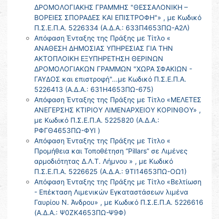
ΔΡΟΜΟΛΟΓΙΑΚΗΣ ΓΡΑΜΜΗΣ "ΘΕΣΣΑΛΟΝΙΚΗ –
ΒΟΡΕΙΕΣ ΣΠΟΡΑΔΕΣ ΚΑΙ ΕΠΙΣΤΡΟΦΗ"» , με Κωδικό
Π.Σ.Ε.Π.Α. 5226334 (Α.Δ.Α.: 633Π4653ΠΩ-Α2Λ)
Απόφαση Ένταξης της Πράξης με Τίτλο «
ΑΝΑΘΕΣΗ ΔΗΜΟΣΙΑΣ ΥΠΗΡΕΣΙΑΣ ΓΙΑ ΤΗΝ
ΑΚΤΟΠΛΟΙΚΗ ΕΞΥΠΗΡΕΤΗΣΗ ΘΕΡΙΝΩΝ
ΔΡΟΜΟΛΟΓΙΑΚΩΝ ΓΡΑΜΜΩΝ "ΧΩΡΑ ΣΦΑΚΙΩΝ -
ΓΑΥΔΟΣ και επιστροφή"...με Κωδικό Π.Σ.Ε.Π.Α.
5226413 (Α.Δ.Α.: 631Η4653ΠΩ-675)
Απόφαση Ένταξης της Πράξης με Τίτλο «ΜΕΛΕΤΕΣ
ΑΝΕΓΕΡΣΗΣ ΚΤΙΡΙΟΥ ΛΙΜΕΝΑΡΧΕΙΟΥ ΚΟΡΙΝΘΟΥ» ,
με Κωδικό Π.Σ.Ε.Π.Α. 5225820 (Α.Δ.Α.:
ΡΦΓΘ4653ΠΩ-ΦΥΙ )
Απόφαση Ένταξης της Πράξης με Τίτλο «
Προμήθεια και Τοποθέτηση “Pillars” σε Λιμένες
αρμοδιότητας Δ.Λ.Τ. Λήμνου » , με Κωδικό
Π.Σ.Ε.Π.Α. 5226625 (Α.Δ.Α.: 9ΤΙ14653ΠΩ-ΟΩ1)
Απόφαση Ένταξης της Πράξης με Τίτλο «Βελτίωση
- Επέκταση Λιμενικών Εγκαταστάσεων λιμένα
Γαυρίου Ν. Άνδρου» , με Κωδικό Π.Σ.Ε.Π.Α. 5226616
(Α.Δ.Α.: Ψ0ΖΚ4653ΠΩ-Ψ9Φ)