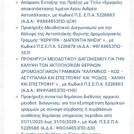
Απόφαση Ένταξης της Πράξης με Τίτλο «Εργασίες
αποκατάστασης λιμένα Αγίου Ανδρέα
Αστυπάλαιας», με Κωδικό Π.Σ. Ε.Π.Α. 5226663
(Α.Δ.Α.: ΨΧ884653ΠΩ-ΔΞΦ)
Προκήρυξη Μειοδοτικού Διαγωνισμού για την
Κάλυψη της Ακτοπλοϊκής Θερινής Δρομολογιακής
Γραμμής "ΚΕΡΚΥΡΑ - ΔΙΑΠΟΝΤΙΑ ΝΗΣΙΑ" » , με
Κωδικό Π.Σ.Ε.Π.Α. 5226878 (Α.Δ.Α.: Ψ6Γ44653ΠΩ-
Λ53)
ΠΡΟΚΗΡΥΞΗ ΜΕΙΟΔΟΤΙΚΟΥ ΔΙΑΓΩΝΙΣΜΟΥ ΓΙΑ ΤΗΝ
ΚΑΛΥΨΗ ΤΩΝ ΑΚΤΟΠΛΟΪΚΩΝ ΘΕΡΙΝΩΝ
ΔΡΟΜΟΛΟΓΙΑΚΩΝ ΓΡΑΜΜΩΝ "ΚΑΛΥΜΝΟΣ - ΚΩΣ -
ΑΣΤΥΠΑΛΑΙΑ ΚΑΙ ΕΠΙΣΤΡΟΦΗ" ΚΑΙ "ΡΟΔΟΣ - ΧΑΛΚΗ
ΚΑΙ ΕΠΙΣΤΡΟΦΗ" » , με Κωδικό Π.Σ.Ε.Π.Α. 5226863
(Α.Δ.Α.: 6ΝΨΛ4653ΠΩ-ΥΗ5)
Προκήρυξη ανοικτού δημόσιου διεθνούς αρχικού
μειοδοτ. διαγωνισμ. για την εξυπηρέτηση δρομ/κών
γραμμών με σύναψη σύμβασης ή συμβάσεων
ανάθεσης δημόσιας υπηρεσίας περιόδου από
01/11/2025 έως 31/10/2029 », με Κωδ. Π.Σ.Ε.Π.Α.
5226586 (Α.Δ.Α.: ΨΘΟΛ4653ΠΩ-Δ3Ι)