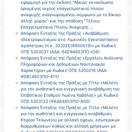
εφαρμογή για την έκδοση "Άδειας εκναύλωσης
ορισμένης ισχύος επαγγελματικού πλοίου
αναψυχής αναγνωρισμένου σύμφωνα με το δίκαιο
άλλης χώρας" και την απόδοση "Τέλους
Επαγγελματικού Πλοίου Αναψυχής ...
Απόφαση Ένταξης της Πράξης «Αναβάθμιση
ηλεκτροφωτισμού στις Λιμενικές Εγκαταστάσεις
Ιεράπετρας (π.κ. 2020ΣΕ18900019)» με Κωδικό
ΟΠΣ 5203037 (ΑΔΑ: 64ΣΨ4653ΠΩ-ΙΟ9)
Απόφαση Ένταξης της Πράξης «Εργαλείο Ανάλυσης
Πληροφοριών και Δεδομένων Ναυτιλιακού
Χαρακτήρα» με Κωδικό ΟΠΣ 5200216 (ΑΔΑ:
Ψ0ΒΞ4653ΠΩ-41Υ)
Απόφαση Ένταξης της Πράξης με Τίτλο «Μελέτη
για την αισθητική και ενεργειακή αναβάθμιση του
Επιβατικού Σταθμού Λιμένα Καβάλας» με Κωδικό
ΟΠΣ 5203123 (Ψ6Δ84653ΠΩ-Α00)
Απόφαση Ένταξης της Πράξης με Τίτλο «Μελέτη
για την αισθητική και ενεργειακή αναβάθμιση
Κτιρίου Τελωνείου με αλλαγή όψεων, εσωτερικών
διαρρυθμίσεων καθώς και αλλαγή χρήσεων» με