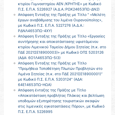
κτιρίου Γυμναστηρίου ΑΕΝ /ΚΡΗΤΗΣ» με Κωδικό
Π.Σ. Ε.Π.Α. 5226927 (Α.Δ.Α.:ΡΩΚ24653ΠΩ-ΔΝ2)
Απόφαση Ένταξης της Πράξης με Τίτλο " «Μελέτη
έργων αναβάθμισης του λιμένα Ουρανούπολης»,
με Κωδικό Π.Σ. Ε.Π.Α. 5227276 (Α.Δ.Α.:
ΡΔΝΛ4653ΠΩ-4ΧΥ)
Απόφαση Ένταξης της Πράξης με Τίτλο «Εργασίες
συντήρησης και αποκατάστασης υφιστάμενου
κτιρίου Λιμενικού Ταμείου Δήμου Σητείας (π.κ. στο
ΠΔΕ 2021ΣΕ18900003)» με Κωδικό ΟΠΣ 5203126
(ΑΔΑ: 6Ο1Λ4653ΠΩ-5Ι3)
Απόφαση Ένταξης της Πράξης με Τίτλο
"Προμήθεια Τοποθέτηση Πλωτών Προβλητών στο
Λιμένα Σητείας (π.κ. στο ΠΔΕ 2021ΣΕ18900001)”
με Κωδικό Π.Σ. Ε.Π.Α. 5203124" (ΑΔΑ:
64Ε14653ΠΩ-ΗΩΑ)
Απόφαση ένταξης της Πράξης με Τίτλο
«Αποκατάσταση προβλήτας Πλάκας και βελτίωση
υποδομών εξυπηρέτησης τουριστικών σκαφών
στις λιμενικές εγκαταστάσεις Πόρου», με Κωδικό
Π.Σ. Ε.Π.Α. 5226995