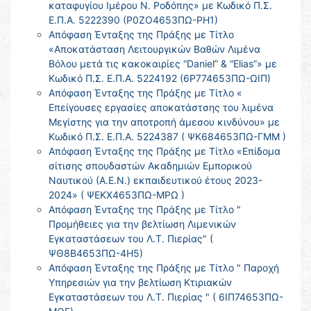
καταφυγίου Ιμέρου Ν. Ροδόπης» με Κωδικό Π.Σ.
Ε.Π.Α. 5222390 (Ρ0ΖΟ4653ΠΩ-ΡΗ1)
Απόφαση Ένταξης της Πράξης με Τίτλο
«Αποκατάσταση Λειτουργικών Βαθών Λιμένα
Βόλου μετά τις κακοκαιρίες “Daniel” & “Elias”» με
Κωδικό Π.Σ. Ε.Π.Α. 5224192 (6Ρ774653ΠΩ-ΩΙΠ)
Απόφαση Ένταξης της Πράξης με Τίτλο «
Επείγουσες εργασίες αποκατάστσης του λιμένα
Μεγίστης για την αποτροπή άμεσου κινδύνου» με
Κωδικό Π.Σ. Ε.Π.Α. 5224387 ( ΨΚ684653ΠΩ-ΓΜΜ )
Απόφαση Ένταξης της Πράξης με Τίτλο «Επίδομα
σίτισης σπουδαστών Ακαδημιών Εμπορικού
Ναυτικού (Α.Ε.Ν.) εκπαιδευτικού έτους 2023-
2024» ( ΨΕΚΧ4653ΠΩ-ΜΡΩ )
Απόφαση Ένταξης της Πράξης με Τίτλο "
Προμήθειες για την βελτίωση Λιμενικών
Εγκαταστάσεων του Λ.Τ. Πιερίας" (
ΨΘ8Β4653ΠΩ-4Η5)
Απόφαση Ένταξης της Πράξης με Τίτλο " Παροχή
Υπηρεσιών για την βελτίωση Κτιριακών
Εγκαταστάσεων του Λ.Τ. Πιερίας " ( 6ΙΠ74653ΠΩ-