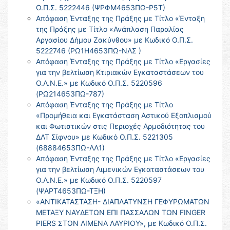
Ο.Π.Σ. 5222446 (ΨΡΦΜ4653ΠΩ-Ρ5Τ)
Απόφαση Ένταξης της Πράξης με Τίτλο «Ένταξη
της Πράξης με Τίτλο «Ανάπλαση Παραλίας
Αργασίου Δήμου Ζακύνθου» με Κωδικό Ο.Π.Σ.
5222746 (ΡΩ1Η4653ΠΩ-ΝΛΣ )
Απόφαση Ένταξης της Πράξης με Τίτλο «Εργασίες
για την βελτίωση Κτιριακών Εγκαταστάσεων του
Ο.Λ.Ν.Ε.» με Κωδικό Ο.Π.Σ. 5220596
(ΡΩ214653ΠΩ-787)
Απόφαση Ένταξης της Πράξης με Τίτλο
«Προμήθεια και Εγκατάσταση Αστικού Εξοπλισμού
και Φωτιστικών στις Περιοχές Αρμοδιότητας του
ΔΛΤ Σίφνου» με Κωδικό Ο.Π.Σ. 5221305
(68884653ΠΩ-ΛΛ1)
Απόφαση Ένταξης της Πράξης με Τίτλο «Εργασίες
για την βελτίωση Λιμενικών Εγκαταστάσεων του
Ο.Λ.Ν.Ε.» με Κωδικό Ο.Π.Σ. 5220597
(ΨΑΡΤ4653ΠΩ-ΤΞΗ)
«ΑΝΤΙΚΑΤΑΣΤΑΣΗ- ΔΙΑΠΛΑΤΥΝΣΗ ΓΕΦΥΡΩΜΑΤΩΝ
ΜΕΤΑΞΥ ΝΑΥΔΕΤΩΝ ΕΠΙ ΠΑΣΣΑΛΩΝ ΤΩΝ FINGER
PIERS ΣΤΟΝ ΛΙΜΕΝΑ ΛΑΥΡΙΟΥ», με Κωδικό Ο.Π.Σ.