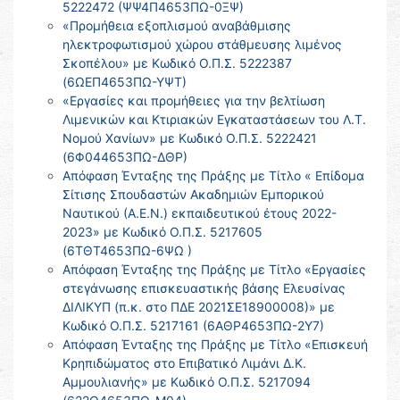
5222472 (ΨΨ4Π4653ΠΩ-0ΞΨ)
«Προμήθεια εξοπλισμού αναβάθμισης
ηλεκτροφωτισμού χώρου στάθμευσης λιμένος
Σκοπέλου» με Κωδικό Ο.Π.Σ. 5222387
(6ΩΕΠ4653ΠΩ-ΥΨΤ)
«Εργασίες και προμήθειες για την βελτίωση
Λιμενικών και Κτιριακών Εγκαταστάσεων του Λ.Τ.
Νομού Χανίων» με Κωδικό Ο.Π.Σ. 5222421
(6Φ044653ΠΩ-ΔΘΡ)
Απόφαση Ένταξης της Πράξης με Τίτλο « Επίδομα
Σίτισης Σπουδαστών Ακαδημιών Εμπορικού
Ναυτικού (Α.Ε.Ν.) εκπαιδευτικού έτους 2022-
2023» με Κωδικό Ο.Π.Σ. 5217605
(6ΤΘΤ4653ΠΩ-6ΨΩ )
Απόφαση Ένταξης της Πράξης με Τίτλο «Εργασίες
στεγάνωσης επισκευαστικής βάσης Ελευσίνας
ΔΙΛΙΚΥΠ (π.κ. στο ΠΔΕ 2021ΣΕ18900008)» με
Κωδικό Ο.Π.Σ. 5217161 (6ΑΘΡ4653ΠΩ-2Υ7)
Απόφαση Ένταξης της Πράξης με Τίτλο «Επισκευή
Κρηπιδώματος στο Επιβατικό Λιμάνι Δ.Κ.
Αμμουλιανής» με Κωδικό Ο.Π.Σ. 5217094