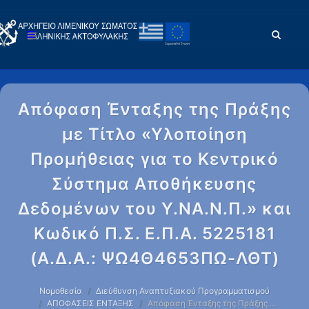
Απόφαση Ένταξης της Πράξης
με Τίτλο «Υλοποίηση
Προμήθειας για το Κεντρικό
Σύστημα Αποθήκευσης
Δεδομένων του Υ.ΝΑ.Ν.Π.» και
Κωδικό Π.Σ. Ε.Π.Α. 5225181
(Α.Δ.Α.: ΨΩ4Θ4653ΠΩ-ΛΘΤ)
Νομοθεσία
Διεύθυνση Αναπτυξιακού Προγραμματισμού
ΑΠΟΦΑΣΕΙΣ ΕΝΤΑΞΗΣ
Απόφαση Ένταξης της Πράξης …