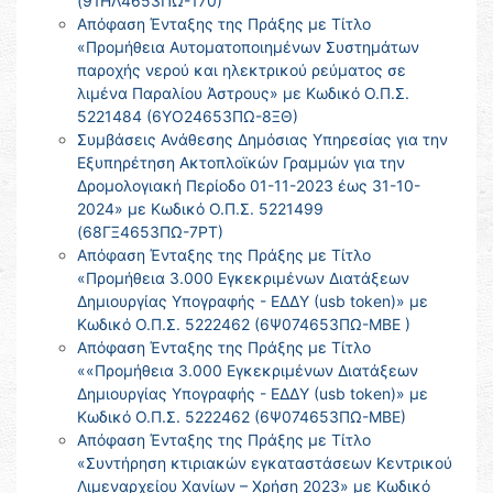
(91ΗΛ4653ΠΩ-170)
Απόφαση Ένταξης της Πράξης με Τίτλο
«Προμήθεια Αυτοματοποιημένων Συστημάτων
παροχής νερού και ηλεκτρικού ρεύματος σε
λιμένα Παραλίου Άστρους» με Κωδικό Ο.Π.Σ.
5221484 (6ΥΟ24653ΠΩ-8ΞΘ)
Συμβάσεις Ανάθεσης Δημόσιας Υπηρεσίας για την
Εξυπηρέτηση Ακτοπλοϊκών Γραμμών για την
Δρομολογιακή Περίοδο 01-11-2023 έως 31-10-
2024» με Κωδικό Ο.Π.Σ. 5221499
(68ΓΞ4653ΠΩ-7ΡΤ)
Απόφαση Ένταξης της Πράξης με Τίτλο
«Προμήθεια 3.000 Εγκεκριμένων Διατάξεων
Δημιουργίας Υπογραφής - ΕΔΔΥ (usb token)» με
Κωδικό Ο.Π.Σ. 5222462 (6Ψ074653ΠΩ-ΜΒΕ )
Απόφαση Ένταξης της Πράξης με Τίτλο
««Προμήθεια 3.000 Εγκεκριμένων Διατάξεων
Δημιουργίας Υπογραφής - ΕΔΔΥ (usb token)» με
Κωδικό Ο.Π.Σ. 5222462 (6Ψ074653ΠΩ-ΜΒΕ)
Απόφαση Ένταξης της Πράξης με Τίτλο
«Συντήρηση κτιριακών εγκαταστάσεων Κεντρικού
Λιμεναρχείου Χανίων – Χρήση 2023» με Κωδικό