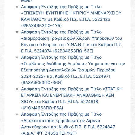
ΜΘΕ)
Απόφαση Ένταξης της Πράξης με Τίτλο
«ΕΠΙΣΚΕΥΗ-ΣΥΝΤΗΡΗΣΗ ΚΤΙΡΙΟΥ ΛΙΜΕΝΑΡΧΕΙΟΥ
ΚΑΡΠΑΘΟΥ» με Κωδικό Π.Σ. Ε.Π.Α. 5223426
(ΨΕΔΧ4653ΠΩ-1Υ5)
Απόφαση Ένταξης της Πράξης με Τίτλο
«Διαμόρφωση Γραφειακών Χώρων Υπηρεσιών του
Κεντρικού Κτιρίου του Υ.ΝΑ.Ν.Π.» και Κωδικό Π.Σ.
Ε.Π.Α. 5224074 (62Β84653ΠΩ-56Ε)
Απόφαση Ένταξης της Πράξης με Τίτλο
«Συμβάσεις Ανάθεσης Δημόσιας Υπηρεσίας για την
Εξυπηρέτηση Ακτοπλοϊκών Γραμμών Περιόδου
2024-2025» και Κωδικό Π.Σ. Ε.Π.Α. 5224971
(6Δ8Δ4653ΠΩ-36Θ)
Απόφαση Ένταξης της Πράξης με Τίτλο «ΣΤΑΤΙΚΗ
ΕΠΑΡΚΕΙΑ ΚΑΙ ΕΝΕΡΓΕΙΑΚΗ ΑΝΑΒΑΘΜΙΣΗ ΑΕΝ
ΧΙΟΥ» και Κωδικό Π.Σ. Ε.Π.Α. 5224818
(Ψ1ΟΜ4653ΠΩ-Ε5Α)
Απόφαση Ένταξης της Πράξης με Τίτλο
«Αποκατάσταση κρηπιδώματος Λιμένα
Αντικυθήρων» και Κωδικό Π.Σ. Ε.Π.Α. 5224847
(Α.Δ.Α.: ΨΤ1Ζ4653ΠΩ-Φ3Τ)