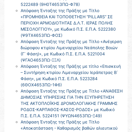
5222489 (9Η0Τ4653ΠΩ-Φ78)
Απόφαση Ένταξης της Πράξης με Τίτλο
«ΠΡΟΜΗΘΕΙΑ ΚΑΙ ΤΟΠΟΘΕΤΗΣΗ “PILLARS” ΣΕ
ΠΕΡΙΟΧΗ ΑΡΜΟΔΙΟΤΗΤΑΣ Δ.Λ.Τ. ΙΕΡΑΣ ΠΟΛΗΣ
ΜΕΣΟΛΟΓΓΙΟΥ», με Κωδικό Π.Σ. Ε.Π.Α. 5222380
(Ψ9ΤΧ4653ΠΩ-ΦΟΣ)
Απόφαση Ένταξης της Πράξης με Τίτλο «Ανέγερση
διώροφου κτιρίου Λιμεναρχείου Νεάπολης Βοιών
(Γ΄ Φάση)», με Κωδικό Π.Σ. Ε.Π.Α. 5221004
(ΨΓΑΟ4653ΠΩ-ΞΞΛ)
Απόφαση Ένταξης της Πράξης με τίτλο «Επισκευή
– Συντήρηση κτιρίου Λιμεναρχείου Ιεράπετρας Β΄
Φάση», με Κωδικό Π.Σ. Ε.Π.Α. 5223284
(6ΘΟΧ4653ΠΩ-1Φ6)
Απόφαση Ένταξης της Πράξης με Τίτλο «ΑΝΑΘΕΣΗ
ΔΗΜΟΣΙΑΣ ΥΠΗΡΕΣΙΑΣ ΓΙΑ ΤΗΝ ΕΞΥΠΗΡΕΤΗΣΗ
ΤΗΣ ΑΚΤΟΠΛΟΪΚΗΣ ΔΡΟΜΟΛΟΓΙΑΚΗΣ ΓΡΑΜΜΗΣ
ΡΟΔΟΣ-ΚΑΡΠΑΘΟΣ-ΚΑΣΟΣ-ΡΟΔΟΣ» με Κωδικό
Π.Σ. Ε.Π.Α. 5224151 (ΨΥΩΝ4653ΠΩ-Ξ49)
Απόφαση Ένταξης της Πράξης με Τίτλο
«Αποκατάσταση - Καθαρισμός βαθών αλιευτικού