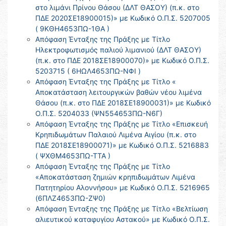
στο λιμάνι Πρίνου Θάσου (ΔΛΤ ΘΑΣΟΥ) (π.κ. στο
ΠΔΕ 2020ΣΕ18900015)» με Κωδικό Ο.Π.Σ. 5207005
( 9ΚΘΗ4653ΠΩ-1ΘΑ )
Απόφαση Ένταξης της Πράξης με Τίτλο
Ηλεκτροφωτισμός παλιού λιμανιού (ΔΛΤ ΘΑΣΟΥ)
(π.κ. στο ΠΔΕ 2018ΣΕ18900070)» με Κωδικό Ο.Π.Σ.
5203715 ( 6ΗΩΛ4653ΠΩ-ΝΦΙ )
Απόφαση Ένταξης της Πράξης με Τίτλο «
Αποκατάσταση λειτουργικών βαθών νέου λιμένα
Θάσου (π.κ. στο ΠΔΕ 2018ΣΕ18900031)» με Κωδικό
Ο.Π.Σ. 5204033 (ΨΝ554653ΠΩ-Ν6Γ)
Απόφαση Ένταξης της Πράξης με Τίτλο «Επισκευή
Κρηπιδωμάτων Παλαιού Λιμένα Αιγίου (π.κ. στο
ΠΔΕ 2018ΣΕ18900071)» με Κωδικό Ο.Π.Σ. 5216883
( ΨΧΘΜ4653ΠΩ-ΤΤΑ )
Απόφαση Ένταξης της Πράξης με Τίτλο
«Αποκατάσταση ζημιών κρηπιδωμάτων Λιμένα
Πατητηρίου Αλοννήσου» με Κωδικό Ο.Π.Σ. 5216965
(6ΠΛΖ4653ΠΩ-ΖΨ0)
Απόφαση Ένταξης της Πράξης με Τίτλο «Βελτίωση
αλιευτικού καταφυγίου Αστακού» με Κωδικό Ο.Π.Σ.