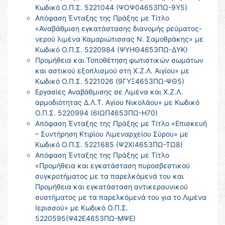
Κωδικό Ο.Π.Σ. 5221044 (ΨΟΨ04653ΠΩ-9Υ5)
Απόφαση Ένταξης της Πράξης με Τίτλο
«Αναβάθμιση εγκατάστασης διανομής ρεύματος-
νερού λιμένα Καμαριώτισσας Ν. Σαμοθράκης» με
Κωδικό Ο.Π.Σ. 5220984 (ΨΥΗΘ4653ΠΩ-ΔΥΚ)
Προμήθεια και Τοποθέτηση φωτιστικών σωμάτων
και αστικού εξοπλισμού στη Χ.Ζ.Λ. Αιγίου» με
Κωδικό Ο.Π.Σ. 5221026 (9ΓΥΞ4653ΠΩ-ΨΘ5)
Εργασίες Αναβάθμισης σε Λιμένα και Χ.Ζ.Λ.
αρμοδιότητας Δ.Λ.Τ. Αγίου Νικολάου» με Κωδικό
Ο.Π.Σ. 5220994 (6ΙΩΠ4653ΠΩ-Η70)
Απόφαση Ένταξης της Πράξης με Τίτλο «Επισκευή
– Συντήρηση Κτιρίου Λιμεναρχείου Σύρου» με
Κωδικό Ο.Π.Σ. 5221685 (Ψ2ΧΙ4653ΠΩ-ΤΩ8)
Απόφαση Ένταξης της Πράξης με Τίτλο
«Προμήθεια και εγκατάσταση πυροσβεστικού
συγκροτήματος με τα παρελκόμενά του και
Προμήθεια και εγκατάσταση αντικεραυνικού
συστήματος με τα παρελκόμενά του για το Λιμένα
Ιερισσού» με Κωδικό Ο.Π.Σ.
5220595(Ψ42Ε4653ΠΩ-ΜΨΕ)