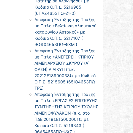
Πατητηρίου Αλοννήσου» με
Κωδικό Ο.Π.Σ. 5216965
(6ΠΛΖ4653ΠΩ-ΖΨ0)
Απόφαση Ένταξης της Πράξης
με Τίτλο «Βελτίωση αλιευτικού
καταφυγίου Αστακού» με
Κωδικό Ο.Π.Σ. 5217107 (
9ΟΘΧ4653ΠΩ-ΦΧΜ )
Απόφαση Ένταξης της Πράξης
με Τίτλο «ΑΝΕΓΕΡΣΗ ΚΤΙΡΙΟΥ
ΛΙΜΕΝΑΡΧΕΙΟΥ ΣΚΥΡΟΥ (Α΄
ΦΑΣΗ) ΔΙΛΙΚΥΠ (π.κ.
2021ΣΕ18900038)» με Κωδικό
Ο.Π.Σ. 5215605 (65ΙΘ4653ΠΩ-
ΤΡΞ)
Απόφαση Ένταξης της Πράξης
με Τίτλο «ΕΡΓΑΣΙΕΣ ΕΠΙΣΚΕΥΗΣ
ΣΥΝΤΗΡΗΣΗΣ ΚΤΙΡΙΟΥ ΣΧΟΛΗΣ
ΛΙΜΕΝΟΦΥΛΑΚΩΝ (π.κ. στο
ΠΔΕ 2019ΣΕ15000001)» με
Κωδικό Ο.Π.Σ. 5219343 (
96Α54653ΠΩ-ΨΧΖ )