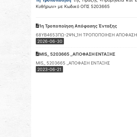
Κυθήρων» με Κωδικό ΟΠΣ 5203665
1η Τροποποίηση Απόφασης Ένταξης
68ΥΒ4653ΠΩ-2ΨΝ_1Η ΤΡΟΠΟΠΟΙΗΣΗ ΑΠΟΦΑΣΗΣ
2026-06-30
MIS_ 5203665 _ΑΠΟΦΑΣΗ ΕΝΤΑΞΗΣ
MIS_ 5203665 _ΑΠΟΦΑΣΗ ΕΝΤΑΞΗΣ
2023-06-21