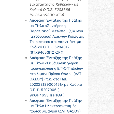
εγκατάστασης Κυθήρων» με
Κωδικό Ο.Π.Σ. 5203665
(6Σ8Η4653ΠΩ-ΚΞ9)
Απόφαση Ένταξης της Πράξης
με Τίτλο «Συντήρηση
Παραλιακού Μετώπου (ξύλινου
πεζόδρομου) Λιμένων Κολώνας,
Τουριστικού και Ακαντιάς» με
Κωδικό Ο.Π.Σ. 5204017
(6ΤΧ94653ΠΩ-ΖΡΦ)
Απόφαση Ένταξης της Πράξης
με Τίτλο «Εκβάθυνση χώρου
προσγειάλωσης Ε/Γ-Ο/Γ πλοίων
στο λιμάνι Πρίνου Θάσου (ΔΛΤ
ΘΑΣΟΥ) (π.κ. στο ΠΔΕ
2020ΣΕ18900015)» με Κωδικό
Ο.Π.Σ. 5207005 (
9ΚΘΗ4653ΠΩ-1ΘΑ )
Απόφαση Ένταξης της Πράξης
με Τίτλο Ηλεκτροφωτισμός
παλιού λιμανιού (ΔΛΤ ΘΑΣΟΥ)