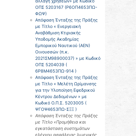
αλλαγή χρήσεων» με Κωδικό
ΟΠΣ 5203167 (Ρ6ΟΠ4653ΠΩ-
ΦΩΨ)
Απόφαση Ένταξης της Πράξης
με Τίτλο « Ενεργειακή
Αναβάθμιση Κτιριακής
Υποδομής Ακαδημίας
Εμπορικού Ναυτικού (ΑΕΝ)
Οινουσσών (π.κ.
2021ΣΜ98900037) » με Κωδικό
ΟΠΣ 5204039 (
6Ρ8Μ4653ΠΩ-914 )
Απόφαση Ένταξης της Πράξης
με Τίτλο « Μελέτη Ωρίμανσης
για την Υλοποίηση Εφεδρικού
Κέντρου Δεδομένων » με
Κωδικό Ο.Π.Σ. 5203005 (
ΨΓΟΨ4653ΠΩ-ΣΞΞ )
Απόφαση Ένταξης της Πράξης
με Τίτλο «Προμήθεια και
εγκατάσταση συστημάτων
ελέγχου ασφάλειας λιμενικής