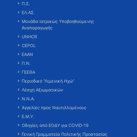
Π.Σ.
ΕΛ.ΑΣ.
Μονάδα Ιατρικώς Υποβοηθούμενης
Αναπαραγωγής
UNHCR
CEPOL
ΕΑΑΝ
Π.Ν.
ΓΕΕΘΑ
Περιοδικό “Λιμενική Ηχώ”
Λέσχη Αξιωματικών
Ν.Ν.Α.
Αγγελίες προς Ναυτιλλομένους
Ε.Μ.Υ.
Οδηγίες από ΕΟΔΥ για COVID-19
Γενική Γραμματεία Πολιτικής Προστασίας