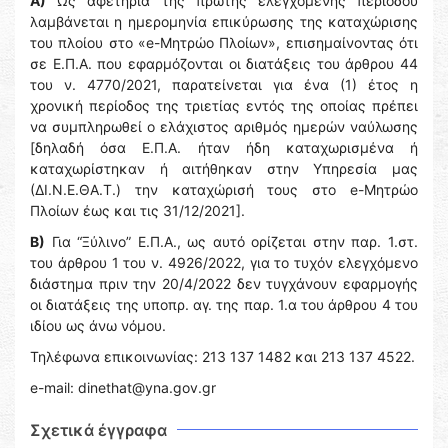
Α)
Ως αφετηρία της πρώτης ελεγχόμενης περιόδου
λαμβάνεται η ημερομηνία επικύρωσης της καταχώρισης
του πλοίου στο «e-Μητρώο Πλοίων», επισημαίνοντας ότι
σε Ε.Π.Α. που εφαρμόζονται οι διατάξεις του άρθρου 44
του ν. 4770/2021, παρατείνεται για ένα (1) έτος η
χρονική περίοδος της τριετίας εντός της οποίας πρέπει
να συμπληρωθεί ο ελάχιστος αριθμός ημερών ναύλωσης
[δηλαδή όσα Ε.Π.Α. ήταν ήδη καταχωρισμένα ή
καταχωρίστηκαν ή αιτήθηκαν στην Υπηρεσία μας
(ΔΙ.Ν.Ε.ΘΑ.Τ.) την καταχώρισή τους στο e-Μητρώο
Πλοίων έως και τις 31/12/2021].
Β)
Για “Ξύλινο” Ε.Π.Α., ως αυτό ορίζεται στην παρ. 1.στ.
του άρθρου 1 του ν. 4926/2022, για το τυχόν ελεγχόμενο
διάστημα πριν την 20/4/2022 δεν τυγχάνουν εφαρμογής
οι διατάξεις της υποπρ. αγ. της παρ. 1.α του άρθρου 4 του
ιδίου ως άνω νόμου.
Τηλέφωνα επικοινωνίας: 213 137 1482 και 213 137 4522.
e-mail: dinethat@yna.gov.gr
Σχετικά έγγραφα