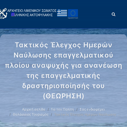
Τακτικός Έλεγχος Ημερών
Ναύλωσης επαγγελματικού
πλοίου αναψυχής για ανανέωση
της επαγγελματικής
δραστηριοποίησής του
(ΘΕΩΡΗΣΗ)
Αρχική σελίδα
Για τον Πολίτη
Σας ενδιαφέρει
Θαλάσσιος Τουρισμός
Τακτικός Έλεγχος Ημερών Ναύλωσης …