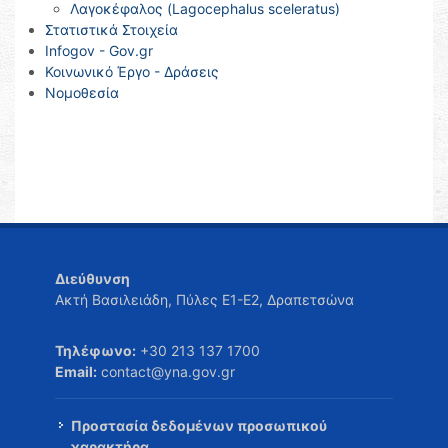
Λαγοκέφαλος (Lagocephalus sceleratus)
Στατιστικά Στοιχεία
Infogov - Gov.gr
Κοινωνικό Έργο - Δράσεις
Νομοθεσία
Διεύθυνση
Ακτή Βασιλειάδη, Πύλες Ε1-Ε2, Δραπετσώνα
Τηλέφωνο:
+30 213 137 1700
Email:
contact@yna.gov.gr
Προστασία δεδομένων προσωπικού
χαρακτήρα