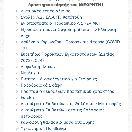
δραστηριοποίησής του (ΘΕΩΡΗΣΗ)
Δικτυακός τόπος αλιείας
Σχολές Λ.Σ.-ΕΛ.ΑΚΤ.-Κατάταξη
Εν αποστρατεία Προσωπικό Λ.Σ.-ΕΛ.ΑΚΤ.
Εξουσιοδοτημένοι Οργανισμοί από την Ελληνική
Αρχή
Ασθένεια Κορωνοϊού - Coronavirus disease (COVID-
19)
Ευρετήριο Παράκτιων Εγκαταστάσεων (Διετίας
2023-2024)
Ασφάλιση Πλοίων
Νηολόγια
Έντυπα - Δικαιολογητικά για Εταιρείες
Παραδοσιακά Σκάφη
Προστασία δεδομένων προσωπικού χαρακτήρα
Eureka
Δικαιώματα Επιβατών στις Θαλάσσιες Μεταφορές
Δικαιώματα Επιβατών κατα τις θαλάσσιες
μεταφορές
Καινοφανή θαλάσσια μέσα αναψυχής
Υγειονομική Περίθαλψη