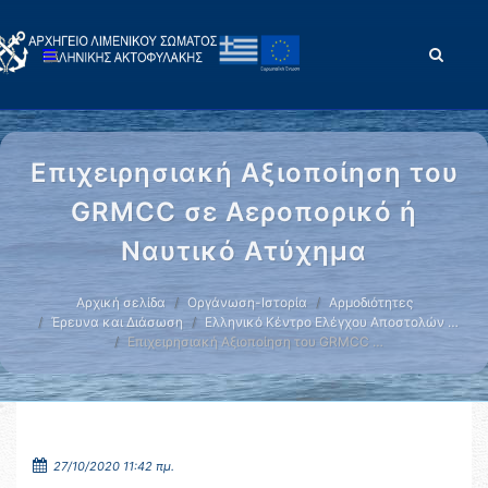
Επιχειρησιακή Αξιοποίηση του
GRMCC σε Αεροπορικό ή
Ναυτικό Ατύχημα
Αρχική σελίδα
Οργάνωση-Ιστορία
Αρμοδιότητες
Έρευνα και Διάσωση
Ελληνικό Κέντρο Ελέγχου Αποστολών …
Επιχειρησιακή Αξιοποίηση του GRMCC …
27/10/2020 11:42 πμ.