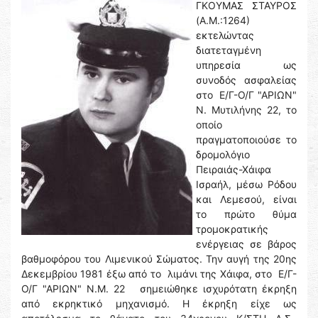
ΓΚΟΥΜΑΣ ΣΤΑΥΡΟΣ
(Α.Μ.:1264)
εκτελώντας
διατεταγμένη
υπηρεσία ως
συνοδός ασφαλείας
στο Ε/Γ-Ο/Γ "ΑΡΙΩΝ"
Ν. Μυτιλήνης 22, το
οποίο
πραγματοποιούσε το
δρομολόγιο
Πειραιάς-Χάιφα
Ισραήλ, μέσω Ρόδου
και Λεμεσού, είναι
το πρώτο θύμα
τρομοκρατικής
ενέργειας σε βάρος
βαθμοφόρου του Λιμενικού Σώματος. Την αυγή της 20ης
Δεκεμβρίου 1981 έξω από το λιμάνι της Χάιφα, στο Ε/Γ-
Ο/Γ "ΑΡΙΩΝ" Ν.Μ. 22 σημειώθηκε ισχυρότατη έκρηξη
από εκρηκτικό μηχανισμό. Η έκρηξη είχε ως