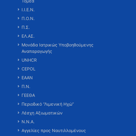
Τομέα
Ι.Ι.Ε.Ν.
Π.Ο.Ν.
Π.Σ.
ΕΛ.ΑΣ.
Μονάδα Ιατρικώς Υποβοηθούμενης
Αναπαραγωγής
UNHCR
CEPOL
ΕΑΑΝ
Π.Ν.
ΓΕΕΘΑ
Περιοδικό “Λιμενική Ηχώ”
Λέσχη Αξιωματικών
Ν.Ν.Α.
Αγγελίες προς Ναυτιλλομένους