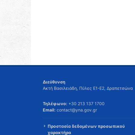
Διεύθυνση
Ακτή Βασιλειάδη, Πύλες Ε1-Ε2, Δραπετσώνα
Τηλέφωνο:
+30 213 137 1700
Email:
contact@yna.gov.gr
Προστασία δεδομένων προσωπικού
χαρακτήρα