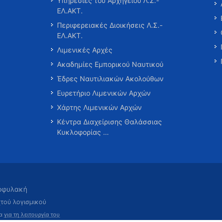
Υπηρεσίες του Αρχηγείου Λ.Σ.-
ΕΛ.ΑΚΤ.
Περιφερειακές Διοικήσεις Λ.Σ.-
ΕΛ.ΑΚΤ.
Λιμενικές Αρχές
Ακαδημίες Εμπορικού Ναυτικού
Έδρες Ναυτιλιακών Ακολούθων
Ευρετήριο Λιμενικών Αρχών
Χάρτης Λιμενικών Αρχών
Κέντρα Διαχείρισης Θαλάσσιας
Κυκλοφορίας …
τοφυλακή
χτού λογισμικού
τα
για τη λειτουργία του