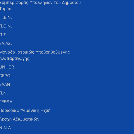
Συμπεριφοράς Υπαλλήλων του Δημοσίου
Τομέα
Ι.Ι.Ε.Ν.
Π.Ο.Ν.
Π.Σ.
ΕΛ.ΑΣ.
Μονάδα Ιατρικώς Υποβοηθούμενης
Αναπαραγωγής
UNHCR
CEPOL
ΕΑΑΝ
Π.Ν.
ΓΕΕΘΑ
Περιοδικό “Λιμενική Ηχώ”
Λέσχη Αξιωματικών
Ν.Ν.Α.