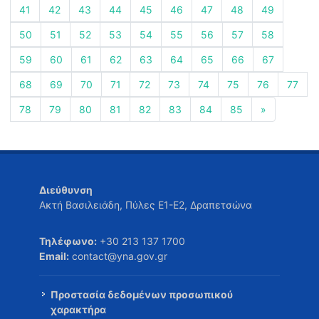
41
42
43
44
45
46
47
48
49
50
51
52
53
54
55
56
57
58
59
60
61
62
63
64
65
66
67
68
69
70
71
72
73
74
75
76
77
78
79
80
81
82
83
84
85
»
Διεύθυνση
Ακτή Βασιλειάδη, Πύλες Ε1-Ε2, Δραπετσώνα
Τηλέφωνο:
+30 213 137 1700
Email:
contact@yna.gov.gr
Προστασία δεδομένων προσωπικού
χαρακτήρα