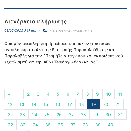
Διενέργεια κλήρωσης
09/05/2025 5:17 μμ.
ΔΙΑΓΩΝΙΣΜΟΙ-ΠΡΟΜΗΘΕΙΕΣ
Ορισμός αναπληρωτή Προέδρου και μελών (τακτικών-
αναπληρωματικών) της Επιτροπής Παρακολούθησης και
Παραλαβής για την ¨Προμήθεια τεχνικού και εκπαιδευτικού
εξοπλισμού για την ΑΕΝ/Πλοιάρχων/Λακωνίας¨
«
1
2
3
4
5
6
7
8
9
10
11
12
13
14
15
16
17
18
19
20
21
22
23
24
25
26
27
28
29
30
31
32
33
34
35
36
37
38
39
40