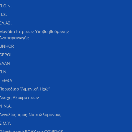
Π.Ο.Ν.
Π.Σ.
ΕΛ.ΑΣ.
Μονάδα Ιατρικώς Υποβοηθούμενης
Αναπαραγωγής
UNHCR
CEPOL
ΕΑΑΝ
Π.Ν.
ΓΕΕΘΑ
Περιοδικό “Λιμενική Ηχώ”
Λέσχη Αξιωματικών
Ν.Ν.Α.
Αγγελίες προς Ναυτιλλομένους
Ε.Μ.Υ.
Οδηγίες από ΕΟΔΥ για COVID-19