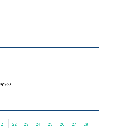
ύργου.
21
22
23
24
25
26
27
28