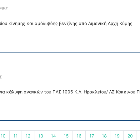
ΕΙΕΣ
αίου κίνησης και αμόλυβδης βενζίνης από Λιμενική Αρχή Κύμης
Σ
για κάλυψη αναγκών του ΠΛΣ 1005 K.Λ. Ηρακλείου/ ΛΣ Κόκκινου Π
10
11
12
13
14
15
16
17
18
19
20