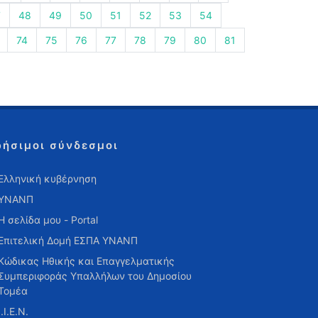
7
48
49
50
51
52
53
54
74
75
76
77
78
79
80
81
ρήσιμοι σύνδεσμοι
Ελληνική κυβέρνηση
ΥΝΑΝΠ
Η σελίδα μου - Portal
Επιτελική Δομή ΕΣΠΑ ΥΝΑΝΠ
Κώδικας Ηθικής και Επαγγελματικής
Συμπεριφοράς Υπαλλήλων του Δημοσίου
Τομέα
Ι.Ι.Ε.Ν.