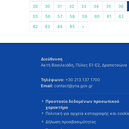
29
30
31
32
33
34
35
36
55
56
57
58
59
60
61
62
82
83
84
85
»
Διεύθυνση
Ακτή Βασιλειάδη, Πύλες Ε1-Ε2, Δραπετσώνα
Τηλέφωνο:
+30 213 137 1700
Email:
contact@yna.gov.gr
Προστασία δεδομένων προσωπικού
χαρακτήρα
Πολιτική για αρχεία καταγραφής και cooki
Δήλωση προσβασιμότητας