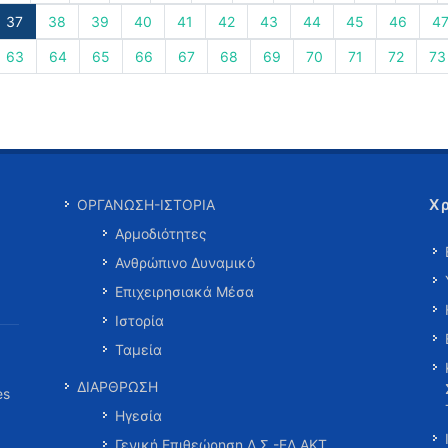
37
38
39
40
41
42
43
44
45
46
4
63
64
65
66
67
68
69
70
71
72
73
Χ
ΟΡΓΑΝΩΣΗ-ΙΣΤΟΡΙΑ
Αρμοδιότητες
Ανθρώπινο Δυναμικό
Επιχειρησιακά Μέσα
Ιστορία
Ταμεία
ΔΙΑΡΘΡΩΣΗ
es
Ηγεσία
Γενική Επιθεώρηση Λ.Σ.-ΕΛ.ΑΚΤ.