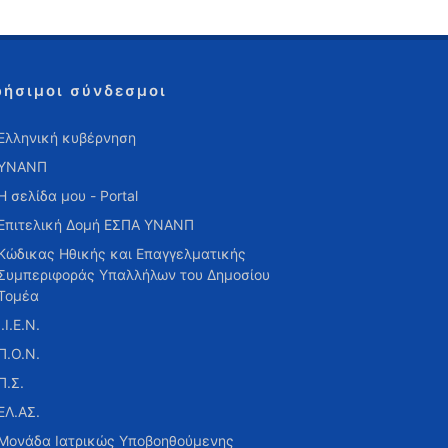
ρήσιμοι σύνδεσμοι
Ελληνική κυβέρνηση
ΥΝΑΝΠ
Η σελίδα μου - Portal
Επιτελική Δομή ΕΣΠΑ ΥΝΑΝΠ
Κώδικας Ηθικής και Επαγγελματικής
Συμπεριφοράς Υπαλλήλων του Δημοσίου
Τομέα
Ι.Ι.Ε.Ν.
Π.Ο.Ν.
Π.Σ.
ΕΛ.ΑΣ.
Μονάδα Ιατρικώς Υποβοηθούμενης