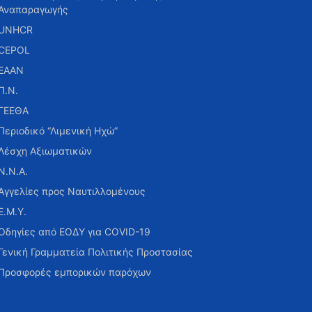
Αναπαραγωγής
UNHCR
CEPOL
ΕΑΑΝ
Π.Ν.
ΓΕΕΘΑ
Περιοδικό “Λιμενική Ηχώ”
Λέσχη Αξιωματικών
Ν.Ν.Α.
Αγγελίες προς Ναυτιλλομένους
Ε.Μ.Υ.
Οδηγίες από ΕΟΔΥ για COVID-19
Γενική Γραμματεία Πολιτικής Προστασίας
Προσφορές εμπορικών παρόχων