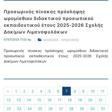
Προσωρινός πίνακας πρόσληψης
ωρομίσθιου διδακτικού προσωπικού
εκπαιδευτικού έτους 2025-2026 Σχολής
Δοκίμων Λιμενοφυλάκων
07/07/2025 11:52 πμ.
ΚΑΤΑΤΑΞΕΙΣ - ΠΡΟΣΛΗΨΕΙΣ
Προσωρινός πίνακας πρόσληψης ωρομίσθιου διδακτικού
προσωπικού εκπαιδευτικού έτους 2025-2026 Σχολής
Δοκίμων Λιμενοφυλάκων
«
1
2
3
4
5
6
7
8
9
10
11
12
13
14
15
16
17
18
19
20
21
22
23
24
25
26
27
28
29
30
31