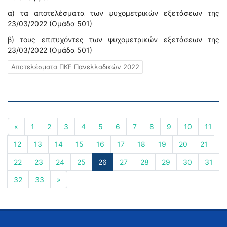
α) τα αποτελέσματα των ψυχομετρικών εξετάσεων της
23/03/2022 (Ομάδα 501)
β) τους επιτυχόντες των ψυχομετρικών εξετάσεων της
23/03/2022 (Ομάδα 501)
Αποτελέσματα ΠΚΕ Πανελλαδικών 2022
«
1
2
3
4
5
6
7
8
9
10
11
12
13
14
15
16
17
18
19
20
21
22
23
24
25
26
27
28
29
30
31
32
33
»