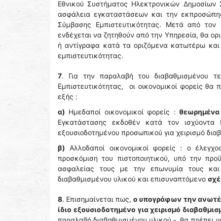
Εθνικού Συστήματος Ηλεκτρονικών Δημοσίων 
ασφάλεια εγκαταστάσεων και την εκπροσώπηση
Σύμβασης Εμπιστευτικότητας. Μετά από τον 
ενδέχεται να ζητηθούν από την Υπηρεσία, θα ορ
ή αντίγραφα κατά τα οριζόμενα κατωτέρω και
εμπιστευτικότητας.
7
. Για την παραλαβή του διαβαθμισμένου 
Εμπιστευτικότητας, οι οικονομικοί φορείς θ
εξής :
α)
Ημεδαποί οικονομικοί φορείς :
θεωρημένα
Εγκατάστασης εκδοθέν κατά τον ισχύοντα 
εξουσιοδοτημένου προσωπικού για χειρισμό δια
β)
Αλλοδαποί οικονομικοί φορείς : ο έλεγχ
προσκόμιση του πιστοποιητικού, υπό την προ
ασφαλείας τους με την επωνυμία τους και 
διαβαθμισμένου υλικού και επισυναπτόμενο
σχέ
8
. Επισημαίνεται πως,
ο υπογράφων την ανωτέρ
ίδιο εξουσιοδοτημένο για χειρισμό διαβαθμι
παραλαβή διαβαθμισμένου υλικού - θα πρέπει 