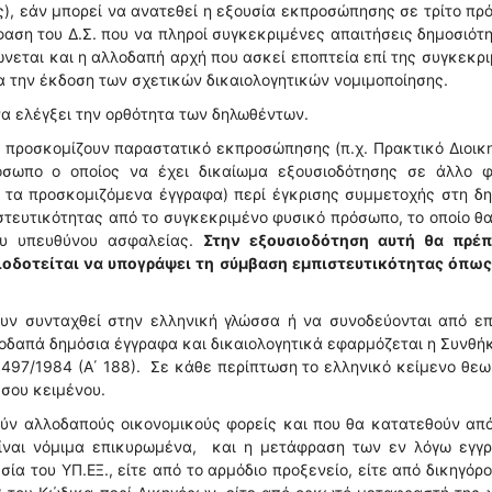
τής), εάν μπορεί να ανατεθεί η εξουσία εκπροσώπησης σε τρίτο π
φαση του Δ.Σ. που να πληροί συγκεκριμένες απαιτήσεις δημοσιότη
ώνεται και η αλλοδαπή αρχή που ασκεί εποπτεία επί της συγκεκρ
ια την έκδοση των σχετικών δικαιολογητικών νομιμοποίησης.
να ελέγξει την ορθότητα των δηλωθέντων.
 προσκομίζουν παραστατικό εκπροσώπησης (π.χ. Πρακτικό Διοικ
όσωπο ο οποίος να έχει δικαίωμα εξουσιοδότησης σε άλλο φ
 τα προσκομιζόμενα έγγραφα) περί έγκρισης συμμετοχής στη δ
τευτικότητας από το συγκεκριμένο φυσικό πρόσωπο, το οποίο θα
ου υπευθύνου ασφαλείας.
Στην εξουσιοδότηση αυτή θα πρέπ
ιοδοτείται να υπογράψει τη σύμβαση εμπιστευτικότητας όπως
υν συνταχθεί στην ελληνική γλώσσα ή να συνοδεύονται από επ
οδαπά δημόσια έγγραφα και δικαιολογητικά εφαρμόζεται η Συνθή
1497/1984 (Α΄ 188). Σε κάθε περίπτωση το ελληνικό κείμενο θεω
σσου κειμένου.
ούν αλλοδαπούς οικονομικούς φορείς και που θα κατατεθούν απ
είναι νόμιμα επικυρωμένα, και η μετάφραση των εν λόγω εγγ
σία του ΥΠ.ΕΞ., είτε από το αρμόδιο προξενείο, είτε από δικηγόρ