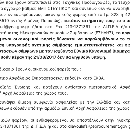
ν που έχουν αποτυπωθεί στις Τεχνικές Προδιαγραφές, το τεύχ
νο έγγραφο βαθμού ΕΜΠΙΣΤΕΥΤΙΚΟΥ και συνεπώς δεν θα αναρτηθε
ους ενδιαφερόμενους οικονομικούς φορείς από το Γρ. 323 ή 4
18510 εντός Λιμένος Πειραιώς),
κατόπιν αιτήματός τους το οπο
.d@yna.gov.gr ή/και στο Fax 213-1371361 της ΔΙ.Π.Ε.Α ή/κα
 Συστήματος Ηλεκτρονικών Δημοσίων Συμβάσεων (ΕΣΗΔΗΣ),
το αργ
μενοι οικονομικοί φορείς δύνανται να παραλαμβάνουν το τ
η υπογραφής σχετικής σύμβασης εμπιστευτικότητας και ε
στάσεων σύμφωνα με τον ισχύοντα Εθνικό Κανονισμό Βιομηχα
ηθούν πέραν της 21/08/2017 δεν θα ληφθούν υπόψη.
ικασία έχουν οι οικονομικοί φορείς που :
ητικό Ασφάλειας Εγκαταστάσεων εκδοθέν κατά ΕΚΒΑ.
ϊκής Ένωσης και κατέχουν αντίστοιχο πιστοποιητικό Ασφά
ή Αρχή Ασφάλειας της χώρας τους.
 συνάψει διμερή συμφωνία ασφαλείας με την Ελλάδα και κατ
σεων εκδοθέν από την αρμόδια Εθνική Αρχή Ασφάλειας της χώρας
μικών φορέων, οι ενδιαφερόμενοι θα αποστέλλουν στην ηλεκτρ
3-1371361 της ΔΙ.Π.Ε.Α ή/και στο diavoulefsi@eprocurement.gov.