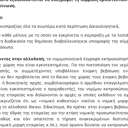
οίνωση.
α:
Κοινοπραξίας όλα τα ανωτέρω κατά περίπτωση Δικαιολογητικά,
υ κάθε μέλους με το οποίο να εγκρίνεται η σύμπραξη με τα λοιπ
τη διαδικασία της δημόσιας διαβούλευσηςκαι υπογραφής της σύ
ρόσωπο.
οντος στην αλλοδαπή,
τα νομιμοποιητικά έγγραφά εκπροσώπησή
ς χώρας που είναι εγκατεστημένος. Για την πιστοποίηση του ισχ
πής, οι συμμετέχοντες υποβάλλουν ένορκη βεβαίωση εν
 αν δεν προβλέπεται από το δίκαιο της χώρας τους ένορκη βεβ
 ή διοικητικής αρχής, συμβολαιογράφου ή αρμόδιου επαγγελματ
είναι εγκατεστημένος ο προμηθευτής), του νομίμου εκπροσώπου
ς εταιρείας και δηλώνονται οι αρχές οι οποίες εκδίδουν τα σ
ευκρινίζεται ότι ως «νομικό καθεστώς» νοείται η νομική μορ
η το αλλοδαπό δίκαιο. Ειδικότερα, θα πρέπει στην ένορκη βεβαί
ο της έδρας της εταιρείας για την κτήση νομικής προσωπικότητας
καθώς και εάν απαιτείται η τήρηση συγκεκριμένων διατυπ
ομική μορφή εταιρείας κ.λπ.), ποιό όργανο δύναται να εκπροσωπ