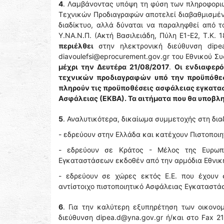
4
. Λαμβάνοντας υπόψη τη φύση των πληροφοριώ
Τεχνικών Προδιαγραφών αποτελεί διαβαθμισμέ
διαδίκτυο, αλλά δύναται να παραληφθεί από τ
Υ.ΝΑ.Ν.Π. (Ακτή Βασιλειάδη, Πύλη Ε1-Ε2, Τ.Κ. 
περιέλθει
στην ηλεκτρονική διεύθυνση dipea
diavoulefsi@eprocurement.gov.gr του Εθνικού
μέχρι την Δευτέρα 21/08/2017
.
Οι ενδιαφερό
τεχνικών προδιαγραφών υπό την προϋπόθεσ
πληρούν τις προϋποθέσεις ασφάλειας εγκατα
Ασφάλειας (ΕΚΒΑ). Τα αιτήματα που θα υποβλ
5
. Αναλυτικότερα, δικαίωμα συμμετοχής στη διαδ
- εδρεύουν στην Ελλάδα και κατέχουν Πιστοποι
- εδρεύουν σε Κράτος - Μέλος της Ευρωπα
Εγκαταστάσεων εκδοθέν από την αρμόδια Εθνικ
- εδρεύουν σε χώρες εκτός Ε.Ε. που έχουν
αντίστοιχο πιστοποιητικό Ασφάλειας Εγκαταστά
6
. Για την καλύτερη εξυπηρέτηση των οικονο
διεύθυνση dipea.d@yna.gov.gr ή/και στο Fax 21