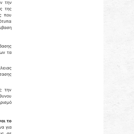
ν την
ς της
ς που
τότυπα
μβαση
βασης
ων τα
λειας
τασης
ς την
θυνου
ρισμό
αι το
α για
ως, σε