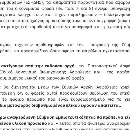
Συμβάσεων (ΕΣΗΔΗΣ), τα απαραίτητα παραστατικά που αφορού
 του οικονομικού φορέα (βλ. παρ. 7 και 8) ενόψει υπογραφή
σχετικό έλεγχό τους και τυχόν συμπληρώσεις – διευκρινήσει
ιστικοποιείται ο χρόνος προσκόμισής τους σε έντυπη μορφή (πρω
 στην σχετική νομοθεσία) ώστε να υπογραφεί και η σχετική σύ
τεύχους τεχνικών προδιαγραφών και την υπογραφή της Σύμ
α πρέπει να προσκομίζουν όσον αφορά τη ασφάλεια εγκαταστάσε
 αντίγραφα από την εκδούσα αρχή
του Πιστοποιητικού Ασφά
Εθνικό Κανονισμό Βιομηχανικής Ασφάλειας και της κατάσ
βαθμισμένου υλικού του οικονομικού φορέα
ος θα διενεργείται μέσω των Εθνικών Αρχών Ασφάλειας χωρί
ϋπόθεση ότι οι φορείς αυτοί προσκομίζουν βεβαίωση του υπεύ
το φυσικό πρόσωπο που είναι εξουσιοδοτημένο για το χει
διο μεταφοράς διαβαθμισμένου υλικού εφόσον απαιτείται.
ω αναφερόμενη Σύμβαση Εμπιστευτικότητας θα πρέπει να είν
σμένου υλικού πρόσωπο
και – εκτός από τα ανωτέρω αναφερόμεν
να παραστεί στην ανωτέρω διεύθυνση του φορέα μας αυτοπροσώπ