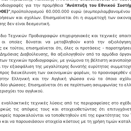
ροδιαγραφές για την προμήθεια
“Ανάπτυξη του Εθνικού Συστή
ΟΘΕ)”
,προϋπολογισμού 60.000.000 ευρώ (συμπεριλαμβανομένου
ήσεων και σχολίων. Επισημαίνεται ότι η συμμετοχή των οικον
ης δεν είναι δεσμευτική.
έδιο Τεχνικών Προδιαγραφών επιχειρησιακές και τεχνικές απαιτ
, οι οποίες δύναται να μεταβληθούν κατά την αξιολόγησ
εκ τούτου, επισημαίνεται ότι, όλες οι προτάσεις - παρατηρήσε
 Δημόσιας Διαβούλευσης, θα αξιολογηθούν από τα αρμόδια όργα
ς των τεχνικών προδιαγραφών, με γνώμονα τη βέλτιστη ικανοποίη
ι την εξασφάλιση της μεγαλύτερης δυνατής ευρύτητας συμμετοχ
ι προς διευκόλυνση των οικονομικών φορέων, το προαναφερθέν 
 στην Ελληνική και την Αγγλική γλώσσα ενώ τα όποια σχόλι
 δύο γλώσσες. Επισημαίνεται ότι σε περίπτωση ασυμφωνίας το ελ
ρισχύει του αγγλικού.
ν εναλλακτικές τεχνικές λύσεις από τις περιγραφείσες στο σχέδ
κώς τις απόψεις τους και στοιχειοθετώντας ότι επιτυγχάνετ
 φορείς παρακαλούνται να τοποθετηθούν επί της εφικτότητας του
 και να παρουσιάσουν στοιχεία κόστους με τη χρήση τιμών καταλ