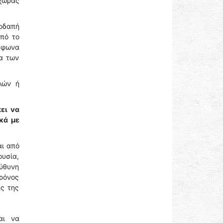
 χώρας
οδαπή
πό το
ύμφωνα
ια των
λών ή
ει να
κά με
αι από
υσία,
ύθυνη
χρόνος
ής της
αι να