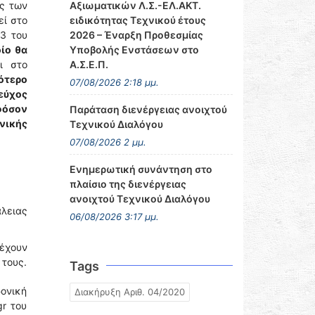
ος των
Αξιωματικών Λ.Σ.-ΕΛ.ΑΚΤ.
ί στο
ειδικότητας Τεχνικού έτους
23 του
2026 – Έναρξη Προθεσμίας
ίο θα
Υποβολής Ενστάσεων στο
ι στο
Α.Σ.Ε.Π.
ότερο
07/08/2026 2:18 μμ.
εύχος
φόσον
Παράταση διενέργειας ανοιχτού
νικής
Τεχνικού Διαλόγου
07/08/2026 2 μμ.
Ενημερωτική συνάντηση στο
πλαίσιο της διενέργειας
ανοιχτού Τεχνικού Διαλόγου
λειας
06/08/2026 3:17 μμ.
έχουν
 τους.
Tags
ονική
Διακήρυξη Αριθ. 04/2020
gr του