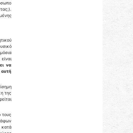
ρόσωπο
τας;).
ιμένης
ητικού
υσικό
ημόσια
 είναι
ει να
 αυτή
ίσημη
κη της
ρείται
ό τους
ράφων
ο κατά