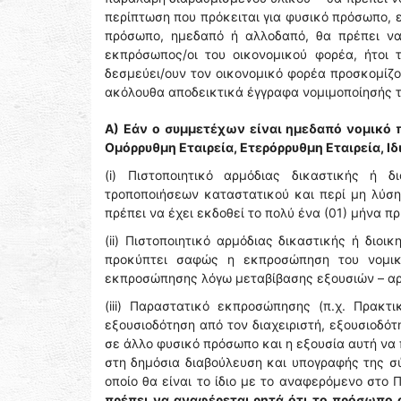
περίπτωση που πρόκειται για φυσικό πρόσωπο, 
πρόσωπο, ημεδαπό ή αλλοδαπό, θα πρέπει να
εκπρόσωπος/οι του οικονομικού φορέα, ήτοι
δεσμεύει/ουν τον οικονομικό φορέα προσκομί
ακόλουθα αποδεικτικά έγγραφα νομιμοποίησής τ
Α) Εάν ο συμμετέχων είναι ημεδαπό νομικό π
Ομόρρυθμη Εταιρεία, Ετερόρρυθμη Εταιρεία, Ιδ
(i) Πιστοποιητικό αρμόδιας δικαστικής ή δ
τροποποιήσεων καταστατικού και περί μη λύσης
πρέπει να έχει εκδοθεί το πολύ ένα (01) μήνα 
(ii) Πιστοποιητικό αρμόδιας δικαστικής ή διο
προκύπτει σαφώς η εκπροσώπηση του νομικο
εκπροσώπησης λόγω μεταβίβασης εξουσιών – αρ
(iii) Παραστατικό εκπροσώπησης (π.χ. Πρακτ
εξουσιοδότηση από τον διαχειριστή, εξουσιοδό
σε άλλο φυσικό πρόσωπο και η εξουσία αυτή να
στη δημόσια διαβούλευση και υπογραφής της σ
οποίο θα είναι το ίδιο με το αναφερόμενο στο
πρέπει να αναφέρεται ρητά ότι το πρόσωπο 