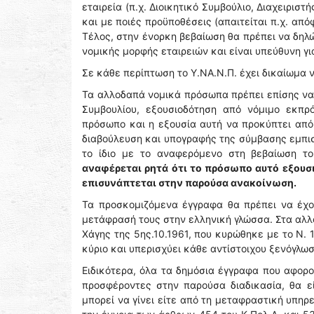
εταιρεία (π.χ. Διοικητικό Συμβούλιο, Διαχειρισ
και με ποιές προϋποθέσεις (απαιτείται π.χ. από
Τέλος, στην ένορκη βεβαίωση θα πρέπει να δηλ
νομικής μορφής εταιρειών και είναι υπεύθυνη γ
Σε κάθε περίπτωση το Υ.ΝΑ.Ν.Π. έχει δικαίωμα 
Τα αλλοδαπά νομικά πρόσωπα πρέπει επίσης να
Συμβουλίου, εξουσιοδότηση από νόμιμο εκπρ
πρόσωπο και η εξουσία αυτή να προκύπτει από
διαβούλευση και υπογραφής της σύμβασης εμπισ
το ίδιο με το αναφερόμενο στη βεβαίωση τ
αναφέρεται ρητά ότι το πρόσωπο αυτό εξουσ
επισυνάπτεται στην παρούσα ανακοίνωση.
Τα προσκομιζόμενα έγγραφα θα πρέπει να έχο
μετάφρασή τους στην ελληνική γλώσσα. Στα αλλ
Χάγης της 5ης.10.1961, που κυρώθηκε με το Ν. 
κύριο και υπερισχύει κάθε αντίστοιχου ξενόγλω
Ειδικότερα, όλα τα δημόσια έγγραφα που αφορ
προσφέροντες στην παρούσα διαδικασία, θα 
μπορεί να γίνει είτε από τη μεταφραστική υπηρε