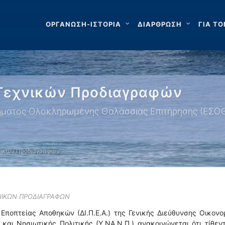
ΟΡΓΑΝΩΣΗ-ΙΣΤΟΡΙΑ
ΔΙΑΡΘΡΩΣΗ
ΓΙΑ ΤΟ
 Τεχνικών Προδιαγραφών
τήματος Ολοκληρωμένης Θαλάσσιας Επιτήρησης (ΕΣΟ
νικών Προδιαγραφών
ΝΙΚΩΝ ΠΡΟΔΙΑΓΡΑΦΩΝ
Εποπτείας Αποθηκών (ΔΙ.Π.Ε.Α.) της Γενικής Διεύθυνσης Οικον
 και Νησιωτικής Πολιτικής (Υ.ΝΑ.Ν.Π.) ανακοινώνεται ότι τίθεν