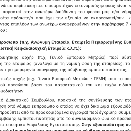
ενώ σε περίπτωση που ο συμμετέχων οικονομικός φορέας είναι 
 παραστεί στην ανωτέρω διεύθυνση του φορέα μας ο/οι νόμιμ
 το/τα πρόσωπο/α που έχει την εξουσία να εκπροσωπεί/ουν κ
ζοντας επιπλέον των ανωτέρω αναφερομένων στην παράγραφο 7 κ
ου :
ρόσωπο (π.χ. Ανώνυμη Εταιρεία, Εταιρεία Περιορισμένης Ευθ
ιωτική Κεφαλαιουχική Εταιρεία κ.λ.π.):
ιοικητικής αρχής (π.χ. Γενικό Εμπορικό Μητρώο) περί σύστ
 της εταιρείας (ανάλογα με τη νομική φύση της εταιρείας), το
πριν την ημερομηνία υπογραφής της σύμβασης εμπιστευτικότητας,.
ικητικής αρχής (π.χ. Γενικό Εμπορικό Μητρώο - ΓΕΜΗ) από το οπ
ύ προσώπου βάσει του καταστατικού του και τυχόν ειδικό
μοδιοτήτων.
ικό Διοικητικού Συμβουλίου, πρακτικό της συνέλευσης των ετα
τηση από νόμιμο εκπρόσωπο ο οποίος να έχει δικαίωμα εξουσιοδ
 προκύπτει από τα προσκομιζόμενα έγγραφα) περί έγκρισης συμμ
ύμβασης εμπιστευτικότητας από το συγκεκριμένο φυσικό πρόσω
 Πιστοποιητικό Ασφάλειας Εγκατάστασης.
Στην εξουσιοδότηση αυ
αυτό εξουσιοδοτείται να υπογράψει τη σύμβαση εμπιστευτικό