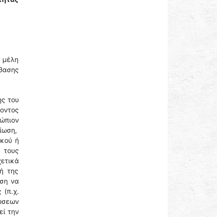
ά μέλη
μβασης
ς του
ύοντος
ώπιον
αίωση,
ικού ή
 τους
χετικά
φή της
ωση να
 (π.χ.
ώσεων
εί την