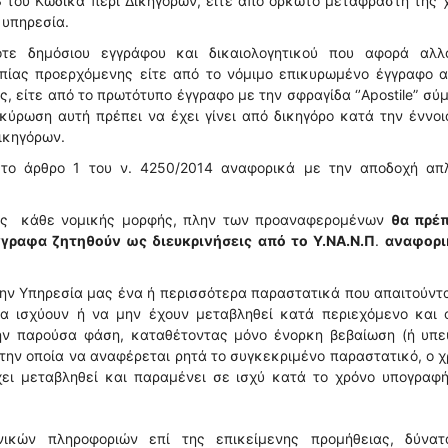
3 του Κώδικα περί Δικηγόρων, είτε από ορκωτό μεταφραστή της
 υπηρεσία.
ποτε δημόσιου εγγράφου και δικαιολογητικού που αφορά αλλ
πίας προερχόμενης είτε από το νόμιμο επικυρωμένο έγγραφο α
, είτε από το πρωτότυπο έγγραφο με την σφραγίδα ‘’Apostile” σ
κύρωση αυτή πρέπει να έχει γίνει από δικηγόρο κατά την έννο
Δικηγόρων.
στο άρθρο 1 του ν. 4250/2014 αναφορικά με την αποδοχή απ
ορείς κάθε νομικής μορφής, πλην των προαναφερομένων
θα πρέπ
γραφα ζητηθούν ως διευκρινήσεις από το Υ.ΝΑ.Ν.Π
.
αναφορι
την Υπηρεσία μας ένα ή περισσότερα παραστατικά που απαιτούντ
 ισχύουν ή να μην έχουν μεταβληθεί κατά περιεχόμενο και ο
ην παρούσα φάση, καταθέτοντας μόνο ένορκη βεβαίωση (ή υπε
στην οποία να αναφέρεται ρητά το συγκεκριμένο παραστατικό, ο 
έχει μεταβληθεί και παραμένει σε ισχύ κατά το χρόνο υπογραφ
ικών πληροφοριών επί της επικείμενης προμήθειας, δύνατ