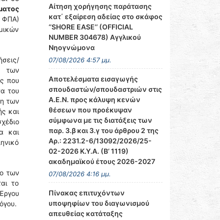
Αίτηση χορήγησης παράτασης
ματος
κατ΄ εξαίρεση αδείας στο σκάφος
 ΦΠΑ)
‘’SHORE EASE’’ (OFFICIAL
ομικών
NUMBER 304678) Αγγλικού
Νηογνώμονα
ήσεις/
07/08/2026 4:57 μμ.
η των
Αποτελέσματα εισαγωγής
ις που
σπουδαστών/σπουδαστριών στις
να του
Α.Ε.Ν. προς κάλυψη κενών
ση των
θέσεων που προέκυψαν
ής και
σύμφωνα με τις διατάξεις των
σχέδιο
παρ. 3.β και 3.γ του άρθρου 2 της
α και
Αρ.: 2231.2-6/13092/2026/25-
ληνικό
02-2026 Κ.Υ.Α. (Β’ 1119)
ακαδημαϊκού έτους 2026-2027
ιο των
07/08/2026 4:16 μμ.
αι το
Πίνακας επιτυχόντων
 Έργου
υποψηφίων του διαγωνισμού
όγου.
απευθείας κατάταξης