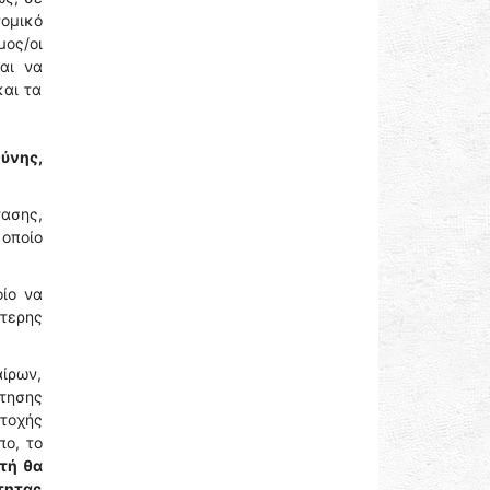
νομικό
ος/οι
αι να
αι τα
ύνης,
ασης,
 οποίο
οίο να
τερης
ίρων,
ότησης
ετοχής
πο, το
τή θα
τητας