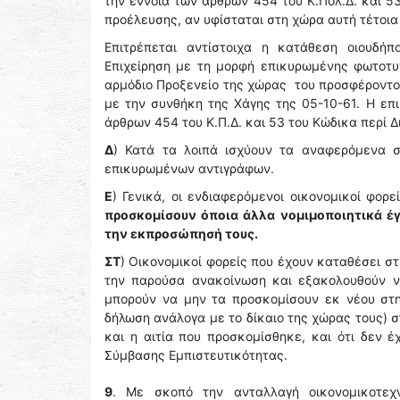
την έννοια των άρθρων 454 του Κ.Πολ.Δ. και 5
προέλευσης, αν υφίσταται στη χώρα αυτή τέτοια
Επιτρέπεται αντίστοιχα η κατάθεση οιουδή
Επιχείρηση με τη μορφή επικυρωμένης φωτοτυ
αρμόδιο Προξενείο της χώρας του προσφέροντος
με την συνθήκη της Χάγης της 05-10-61. Η επι
άρθρων 454 του Κ.Π.Δ. και 53 του Κώδικα περί 
Δ
) Κατά τα λοιπά ισχύουν τα αναφερόμενα 
επικυρωμένων αντιγράφων.
Ε
) Γενικά, οι ενδιαφερόμενοι οικονομικοί φ
προσκομίσουν όποια άλλα νομιμοποιητικά έγ
την εκπροσώπησή τους.
ΣΤ
) Οικονομικοί φορείς που έχουν καταθέσει σ
την παρούσα ανακοίνωση και εξακολουθούν να
μπορούν να μην τα προσκομίσουν εκ νέου στ
δήλωση ανάλογα με το δίκαιο της χώρας τους) 
και η αιτία που προσκομίσθηκε, και ότι δεν 
Σύμβασης Εμπιστευτικότητας.
9
. Με σκοπό την ανταλλαγή οικονομικοτεχν