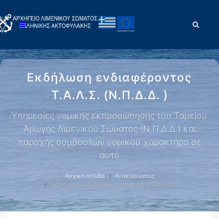
Εκδήλωση ενδιαφέροντος
Τ.Α.Λ.Σ. (Ν.Π.Δ.Δ. )
Υπηρεσίες νομικής εκπροσώπησης του Ταμείου
Αρωγής Λιμενικού Σώματος (Ν.Π.Δ.Δ.) και
παροχής συμβουλών νομικού χαρακτήρα σε
αυτό
Αρχική σελίδα
Ανακοινώσεις
Εκδήλωση ενδιαφέροντος Τ.Α.Λ.Σ. (Ν.Π.Δ.Δ. …