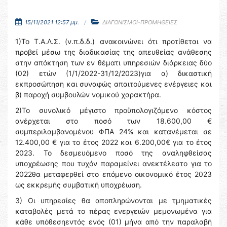
15/11/2021 12:57 μμ.
ΔΙΑΓΩΝΙΣΜΟΙ-ΠΡΟΜΗΘΕΙΕΣ
1)Το Τ.Α.Λ.Σ. (ν.π.δ.δ.) ανακοινώνει ότι προτίθεται να
προβεί μέσω της διαδικασίας της απευθείας ανάθεσης
στην απόκτηση των εν θέματι υπηρεσιών διάρκειας δύο
(02) ετών (1/1/2022-31/12/2023)για α) δικαστική
εκπροσώπηση και συναφώς απαιτούμενες ενέργειες και
β) παροχή συμβουλών νομικού χαρακτήρα.
2)Το συνολικό μέγιστο προϋπολογιζόμενο κόστος
ανέρχεται στο ποσό των 18.600,00 €
συμπεριλαμβανομένου ΦΠΑ 24% και κατανέμεται σε
12.400,00 € για το έτος 2022 και 6.200,00€ για το έτος
2023. Το δεσμευόμενο ποσό της αναληφθείσας
υποχρέωσης που τυχόν παραμείνει ανεκτέλεστο για το
2022θα μεταφερθεί στο επόμενο οικονομικό έτος 2023
ως εκκρεμής συμβατική υποχρέωση.
3) Οι υπηρεσίες θα αποπληρώνονται με τμηματικές
καταβολές μετά το πέρας ενεργειών μεμονωμένα για
κάθε υπόθεσηεντός ενός (01) μήνα από την παραλαβή