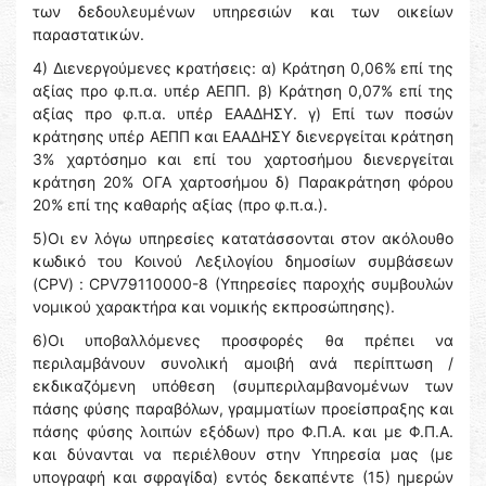
των δεδουλευμένων υπηρεσιών και των οικείων
παραστατικών.
4) Διενεργούμενες κρατήσεις: α) Κράτηση 0,06% επί της
αξίας προ φ.π.α. υπέρ ΑΕΠΠ. β) Κράτηση 0,07% επί της
αξίας προ φ.π.α. υπέρ ΕΑΑΔΗΣΥ. γ) Επί των ποσών
κράτησης υπέρ ΑΕΠΠ και ΕΑΑΔΗΣΥ διενεργείται κράτηση
3% χαρτόσημο και επί του χαρτοσήμου διενεργείται
κράτηση 20% ΟΓΑ χαρτοσήμου δ) Παρακράτηση φόρου
20% επί της καθαρής αξίας (προ φ.π.α.).
5)Οι εν λόγω υπηρεσίες κατατάσσονται στον ακόλουθο
κωδικό του Κοινού Λεξιλογίου δημοσίων συμβάσεων
(CPV) : CPV79110000-8 (Υπηρεσίες παροχής συμβουλών
νομικού χαρακτήρα και νομικής εκπροσώπησης).
6)Οι υποβαλλόμενες προσφορές θα πρέπει να
περιλαμβάνουν συνολική αμοιβή ανά περίπτωση /
εκδικαζόμενη υπόθεση (συμπεριλαμβανομένων των
πάσης φύσης παραβόλων, γραμματίων προείσπραξης και
πάσης φύσης λοιπών εξόδων) προ Φ.Π.Α. και με Φ.Π.Α.
και δύνανται να περιέλθουν στην Υπηρεσία μας (με
υπογραφή και σφραγίδα) εντός δεκαπέντε (15) ημερών