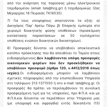
από την ανάρτηση της παρούσας μέσω ηλεκτρονικού
ταχυδρομείου (email: tals@hcg.gr) ή ταχυδρομικώς (2ας
Μεραρχίας 18 Πειραιάς ΤΚ18535).
7) Για τους υποψηφίους απαιτούνται τα εξής: α)
Δικηγόρος Παρ’ Αρείω Πάγω β) Επαρκής εμπειρία στο
χειρισμό διοικητικής φύσης υποθέσεων (προσκόμιση
κατάστασης παραστάσεων σε 50 τουλάχιστον
υποθέσεις ενώπιον διοικητικών δικαστηρίων).
8) Προσφορές δύναται να υποβληθούν αποκλειστικά
κατόπιν πρόσκλησης που θα απευθύνει το Ταμείο στους
ενδιαφερόμενους.
Δεν λαμβάνονται υπόψη προσφορές
οικονομικών φορέων που δεν προσκλήθηκαν να
υποβάλουν προσφορά (άρθρο 120, ν.4412/2016 όπως
ισχύει).
Οι ενδιαφερόμενοι μπορούν να λαμβάνουν
σχετικές πληροφορίες από την επισπεύδουσα Υπηρεσία
στο τηλέφωνο 213-1371550 ή στο e-mail: tals@hcg.gr. Οι
προσφορές θα πρέπει να περιλαμβάνουν τη συνολική
προσφερόμενη τιμή για τις υπηρεσίες, προ Φ.Π.Α. και με
Φ.Π.Α.και δύνανται να περιέλθουν στην Υπηρεσία μας
(με υπογραφή και σφραγίδα) εντός δεκαπέντε (15)