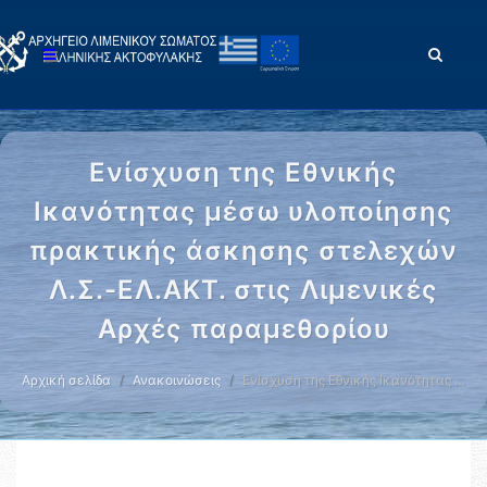
Ενίσχυση της Εθνικής
Ικανότητας μέσω υλοποίησης
πρακτικής άσκησης στελεχών
Λ.Σ.-ΕΛ.ΑΚΤ. στις Λιμενικές
Αρχές παραμεθορίου
Αρχική σελίδα
Ανακοινώσεις
Ενίσχυση της Εθνικής Ικανότητας …