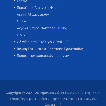
ΓΕΕΘΑ
Περιοδικό “Λιμενική Ηχώ”
Λέσχη Αξιωματικών
Ν.Ν.Α.
Αγγελίες προς Ναυτιλλομένους
Ε.Μ.Υ.
Οδηγίες από ΕΟΔΥ για COVID-19
Γενική Γραμματεία Πολιτικής Προστασίας
Προσφορές εμπορικών παρόχων
Copyright © 2021-25 Λιμενικό Σώμα-Ελληνική Ακτοφυλακή
Υλοποιήθηκε με ίδια μέσα με χρήση ελεύθερου και ανοιχτού
λογισμικού