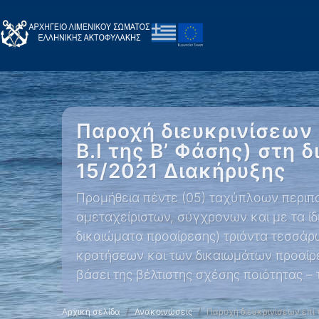
Παροχή διευκρινίσεων 
Β.Ι της Β’ Φάσης) στη 
15/2021 Διακήρυξης
Προμήθεια πέντε (05) ταχύπλοων περιπο
αμεταχείριστων, σύγχρονων και με τα ί
δικαιώματα προαίρεσης) τριάντα τεσσά
κρατήσεων και των δικαιωμάτων προαίρ
βάσει της βέλτιστης σχέσης ποιότητας – 
Αρχική σελίδα
Ανακοινώσεις
Παροχή διευκρινίσεων επί 