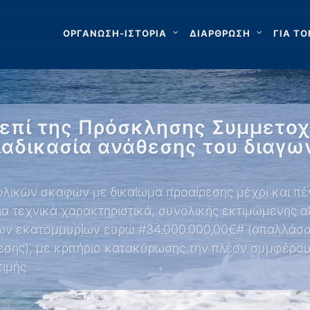
ΟΡΓΑΝΩΣΗ-ΙΣΤΟΡΙΑ
ΔΙΑΡΘΡΩΣΗ
ΓΙΑ ΤΟ
επί της Πρόσκλησης Συμμετοχ
διαδικασία ανάθεσης του διαγω
λικών σκαφών με δικαίωμα προαίρεσης μέχρι και πέν
δια τεχνικά χαρακτηριστικά, συνολικής εκτιμώμενης
ρων εκατομμυρίων ευρώ #34.000.000,00€# (απαλλάσσ
εσης), με κριτήριο κατακύρωσης την πλέον συμφέρ
τιμής
της …