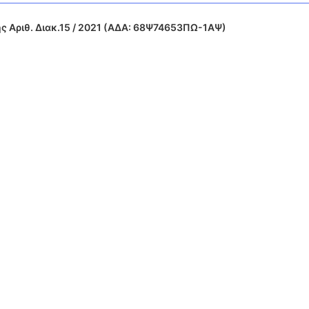
ης Αριθ. Διακ.15 / 2021 (ΑΔΑ: 68Ψ74653ΠΩ-1ΑΨ)