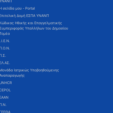
ΥΝΑΝΠ
Η σελίδα μου - Portal
Επιτελική Δομή ΕΣΠΑ ΥΝΑΝΠ
Κώδικας Ηθικής και Επαγγελματικής
Συμπεριφοράς Υπαλλήλων του Δημοσίου
Τομέα
Ι.Ι.Ε.Ν.
Π.Ο.Ν.
Π.Σ.
ΕΛ.ΑΣ.
Μονάδα Ιατρικώς Υποβοηθούμενης
Αναπαραγωγής
UNHCR
CEPOL
ΕΑΑΝ
Π.Ν.
ΓΕΕΘΑ