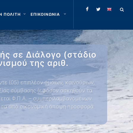
Ν ΠΟΛΙΤΗ
ΕΠΙΚΟΙΝΩΝΙΑ
ής σε Διάλογο (στάδιο
νισμού της αριθ.
τε (05) επιπλέον όμοιων, καινούριων,
 αξίας σύμβασης (εφόσον ασκηθούν τα
εται Φ.Π.Α. – συμπεριλαμβανομένων
ουσα από οικονομική άποψη προσφορά