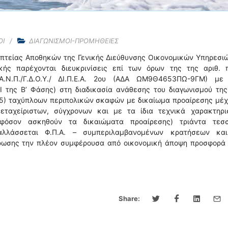
ΟΙ
ΔΙΑΓΩΝΙΣΜΟΙ-ΠΡΟΜΗΘΕΙΕΣ
οπτείας Αποθηκών της Γενικής Διεύθυνσης Οικονομικών Υπηρεσι
κής παρέχονται διευκρινίσεις επί των όρων της της αριθ. π
Α.Ν.Π./Γ.Δ.Ο.Υ./ ΔΙ.Π.Ε.Α. 2ου (ΑΔΑ ΩΜ9Θ4653ΠΩ-9ΓΜ) με
Ι της Β’ Φάσης) στη διαδικασία ανάθεσης του διαγωνισμού της
05) ταχύπλοων περιπολικών σκαφών με δικαίωμα προαίρεσης μέχ
εταχείριστων, σύγχρονων και με τα ίδια τεχνικά χαρακτηρισ
εφόσον ασκηθούν τα δικαιώματα προαίρεσης) τριάντα τεσ
αλλάσσεται Φ.Π.Α. – συμπεριλαμβανομένων κρατήσεων κα
ύρωσης την πλέον συμφέρουσα από οικονομική άποψη προσφορά 
Share: