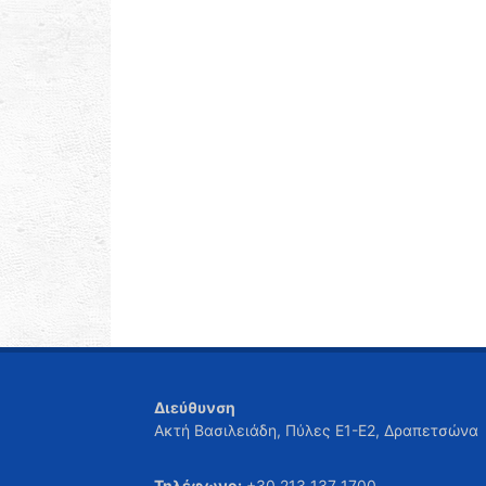
Διεύθυνση
Ακτή Βασιλειάδη, Πύλες Ε1-Ε2, Δραπετσώνα
Τηλέφωνο:
+30 213 137 1700