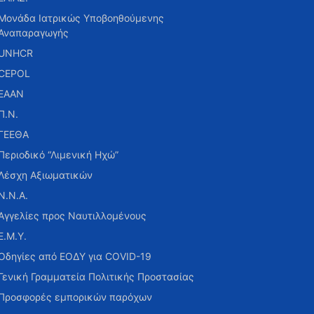
Μονάδα Ιατρικώς Υποβοηθούμενης
Αναπαραγωγής
UNHCR
CEPOL
ΕΑΑΝ
Π.Ν.
ΓΕΕΘΑ
Περιοδικό “Λιμενική Ηχώ”
Λέσχη Αξιωματικών
Ν.Ν.Α.
Αγγελίες προς Ναυτιλλομένους
Ε.Μ.Υ.
Οδηγίες από ΕΟΔΥ για COVID-19
Γενική Γραμματεία Πολιτικής Προστασίας
Προσφορές εμπορικών παρόχων