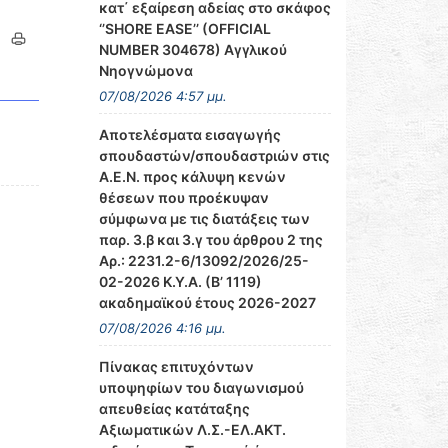
κατ΄ εξαίρεση αδείας στο σκάφος
‘’SHORE EASE’’ (OFFICIAL
NUMBER 304678) Αγγλικού
Νηογνώμονα
07/08/2026 4:57 μμ.
Αποτελέσματα εισαγωγής
σπουδαστών/σπουδαστριών στις
Α.Ε.Ν. προς κάλυψη κενών
θέσεων που προέκυψαν
σύμφωνα με τις διατάξεις των
παρ. 3.β και 3.γ του άρθρου 2 της
Αρ.: 2231.2-6/13092/2026/25-
02-2026 Κ.Υ.Α. (Β’ 1119)
ακαδημαϊκού έτους 2026-2027
07/08/2026 4:16 μμ.
Πίνακας επιτυχόντων
υποψηφίων του διαγωνισμού
απευθείας κατάταξης
Αξιωματικών Λ.Σ.-ΕΛ.ΑΚΤ.