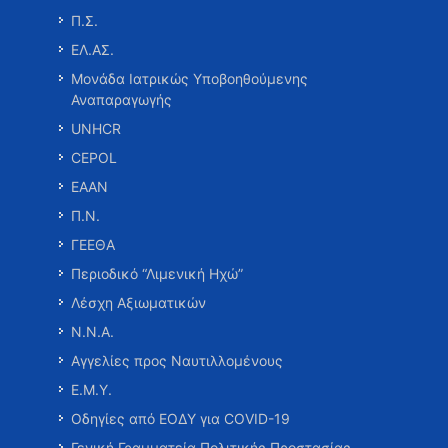
Π.Σ.
ΕΛ.ΑΣ.
Μονάδα Ιατρικώς Υποβοηθούμενης
Αναπαραγωγής
UNHCR
CEPOL
ΕΑΑΝ
Π.Ν.
ΓΕΕΘΑ
Περιοδικό “Λιμενική Ηχώ”
Λέσχη Αξιωματικών
Ν.Ν.Α.
Αγγελίες προς Ναυτιλλομένους
Ε.Μ.Υ.
Οδηγίες από ΕΟΔΥ για COVID-19
Γενική Γραμματεία Πολιτικής Προστασίας