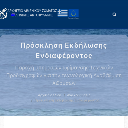
Πρόσκληση Εκδήλωσης
Ενδιαφέροντος
Παροχή υπηρεσιών ωρίμανσης Τεχνικών
Προδιαγραφών για την τεχνολογική Αναβάθμιση
Αιθουσών
Αρχική σελίδα
Ανακοινώσεις
Πρόσκληση Εκδήλωσης Ενδιαφέροντος