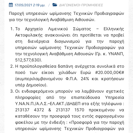
17/05/2021 2:19 μμ.
ΔΙΑΓΩΝΙΣΜΟΙ-ΠΡΟΜΗΘΕΙΕΣ
Παροχή υπηρεσιών ωρίμανσης Τεχνικών Προδιαγραφών
για την τεχνολογική Αναβάθμιση Αιθουσών.
Το Αρχηγείο Λιμενικού Σώματος – Ελληνικής
Ακτοφυλακής ανακοινώνει ότι προτίθεται να προβεί
στη διενέργεια διαγωνισμού για την παροχή
υπηρεσιών ωρίμανσης Τεχνικών Προδιαγραφών για
την τεχνολογική Αναβάθμιση Αιθουσών (Γρ. κ. ΥΝΑΝΠ,
512,577,630).
Η προϋπολογισθείσα δαπάνη ανέρχεται συνολικά στο
ποσό των είκοσι χιλιάδων Ευρώ #20.000,00€#
(συμπεριλαμβανομένου Φ.Π.Α. 24% και κρατήσεων
υπέρ Δημοσίου).
Οι ενδιαφερόμενοι μπορούν να λαμβάνουν σχετικές
πληροφορίες από την επισπεύδουσα Υπηρεσία
Υ.ΝΑ.Ν.Π./Α.Λ.Σ.–ΕΛ.ΑΚΤ./ΔΗΔΕΠ στα εξής τηλέφωνα :
213137 4372 & 213137 1570 προκειμένου να
καταθέσουν την προσφορά τους εντός σφραγισμένου
φακέλου με την ένδειξη : «Προσφορά για την παροχή
υπηρεσιών ωρίμανσης Τεχνικών Προδιαγραφών για