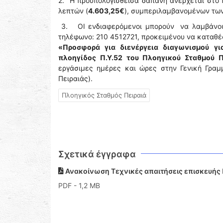
2. Η προϋπολογισθείσα δαπάνη ανέρχεται στο 
λεπτών (
4.603,25€
), συμπεριλαμβανομένων τω
3. ΟΙ ενδιαφερόμενοι μπορούν να λαμβάνουν
τηλέφωνο: 210 4512721, προκειμένου να καταθέ
«Προσφορά για διενέργεια διαγωνισμού γι
πλοηγίδος Π.Υ.52 του Πλοηγικού Σταθμού Π
εργάσιμες ημέρες και ώρες στην Γενική Γραμ
Πειραιάς).
Πλοηγικός Σταθμός Πειραιά
Σχετικά έγγραφα
Ανακοίνωση Τεχνικές απαιτήσεις επισκευής 
PDF
- 1,2 MB