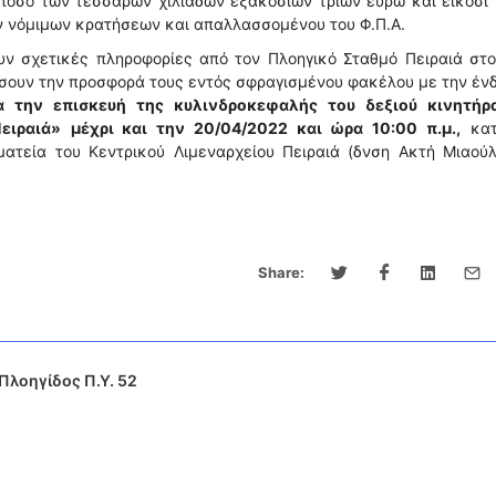
ποσό των τεσσάρων χιλιάδων εξακοσίων τριών ευρώ και είκοσι
ν νόμιμων κρατήσεων και απαλλασσομένου του Φ.Π.Α.
 σχετικές πληροφορίες από τον Πλοηγικό Σταθμό Πειραιά στο
σουν την προσφορά τους εντός σφραγισμένου φακέλου με την ένδ
α την επισκευή της κυλινδροκεφαλής του δεξιού κινητήρ
ειραιά»
μέχρι και την 20/04/2022 και ώρα 10:00 π.μ.,
κατ
ματεία του Κεντρικού Λιμεναρχείου Πειραιά (δνση Ακτή Μιαούλ
Share:
Πλοηγίδος Π.Υ. 52