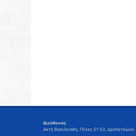
Διεύθυνση
Ακτή Βασιλειάδη, Πύλες Ε1-Ε2, Δραπετσώνα