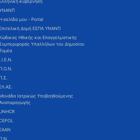
Ελληνική κυβέρνηση
ΥΝΑΝΠ
Η σελίδα μου - Portal
Επιτελική Δομή ΕΣΠΑ ΥΝΑΝΠ
Κώδικας Ηθικής και Επαγγελματικής
Συμπεριφοράς Υπαλλήλων του Δημοσίου
Τομέα
Ι.Ι.Ε.Ν.
Π.Ο.Ν.
Π.Σ.
ΕΛ.ΑΣ.
Μονάδα Ιατρικώς Υποβοηθούμενης
Αναπαραγωγής
UNHCR
CEPOL
ΕΑΑΝ
Π.Ν.