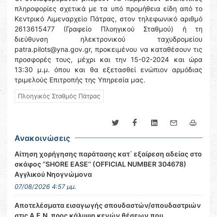
πληροφορίες σχετικά με τα υπό προμήθεια είδη από το
Κεντρικό Λιμεναρχείο Πάτρας, στον τηλεφωνικό αριθμό
2613615477 (Γραφείο Πλοηγικού Σταθμού) ή τη
διεύθυνση ηλεκτρονικού ταχυδρομείου
patra.pilots@yna.gov.gr, προκειμένου να καταθέσουν τις
προσφορές τους, μέχρι και την 15-02-2024 και ώρα
13:30 μ.μ. όπου και θα εξετασθεί ενώπιον αρμόδιας
τριμελούς Επιτροπής της Υπηρεσία μας.
Πλοηγικός Σταθμός Πάτρας
Ανακοινώσεις
Αίτηση χορήγησης παράτασης κατ΄ εξαίρεση αδείας στο
σκάφος ‘’SHORE EASE’’ (OFFICIAL NUMBER 304678)
Αγγλικού Νηογνώμονα
07/08/2026 4:57 μμ.
Αποτελέσματα εισαγωγής σπουδαστών/σπουδαστριών
στις Α.Ε.Ν. προς κάλυψη κενών θέσεων που