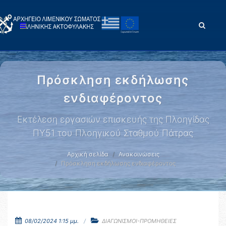
Πρόσκληση εκδήλωσης
ενδιαφέροντος
Εκτέλεση εργασιών επισκευής της Πλοηγίδας
ΠΥ51 του Πλοηγικού Σταθμού Πάτρας
Αρχική σελίδα
Ανακοινώσεις
Πρόσκληση εκδήλωσης ενδιαφέροντος
08/02/2024 1:15 μμ.
ΔΙΑΓΩΝΙΣΜΟΙ-ΠΡΟΜΗΘΕΙΕΣ