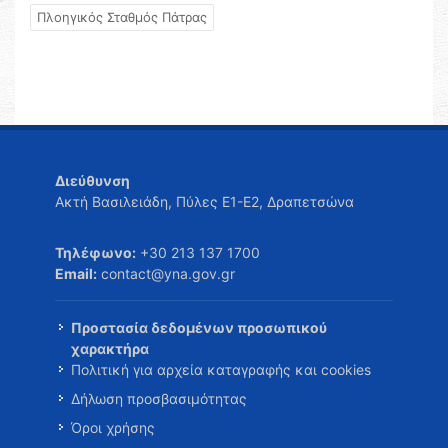
Πλοηγικός Σταθμός Πάτρας
Διεύθυνση
Ακτή Βασιλειάδη, Πύλες Ε1-Ε2, Δραπετσώνα
Τηλέφωνο:
+30 213 137 1700
Email:
contact@yna.gov.gr
Προστασία δεδομένων προσωπικού
χαρακτήρα
Πολιτική για αρχεία καταγραφής και cookies
Δήλωση προσβασιμότητας
Όροι χρήσης