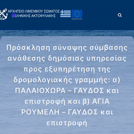
Πρόσκληση σύναψης σύμβασης
ανάθεσης δημόσιας υπηρεσίας
προς εξυπηρέτηση της
δρομολογιακής γραμμής: α)
ΠΑΛΑΙΟΧΩΡΑ – ΓΑΥΔΟΣ και
επιστροφή και β) ΑΓΙΑ
ΡΟΥΜΕΛΗ – ΓΑΥΔΟΣ και
επιστροφή