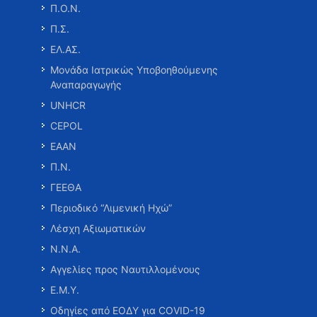
Π.Ο.Ν.
Π.Σ.
ΕΛ.ΑΣ.
Μονάδα Ιατρικώς Υποβοηθούμενης
Αναπαραγωγής
UNHCR
CEPOL
ΕΑΑΝ
Π.Ν.
ΓΕΕΘΑ
Περιοδικό “Λιμενική Ηχώ”
Λέσχη Αξιωματικών
Ν.Ν.Α.
Αγγελίες προς Ναυτιλλομένους
Ε.Μ.Υ.
Οδηγίες από ΕΟΔΥ για COVID-19