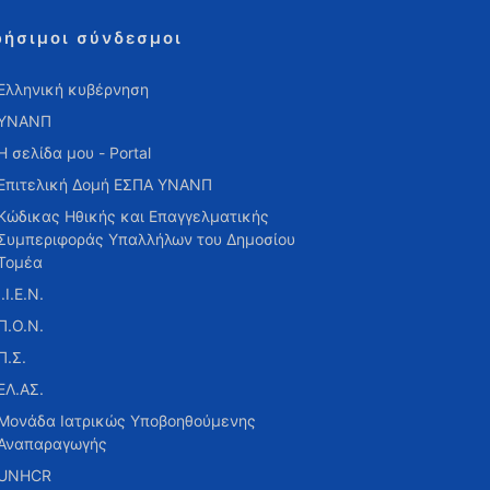
ρήσιμοι σύνδεσμοι
Ελληνική κυβέρνηση
ΥΝΑΝΠ
Η σελίδα μου - Portal
Επιτελική Δομή ΕΣΠΑ ΥΝΑΝΠ
Κώδικας Ηθικής και Επαγγελματικής
Συμπεριφοράς Υπαλλήλων του Δημοσίου
Τομέα
Ι.Ι.Ε.Ν.
Π.Ο.Ν.
Π.Σ.
ΕΛ.ΑΣ.
Μονάδα Ιατρικώς Υποβοηθούμενης
Αναπαραγωγής
UNHCR