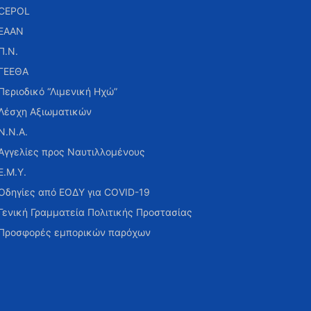
CEPOL
ΕΑΑΝ
Π.Ν.
ΓΕΕΘΑ
Περιοδικό “Λιμενική Ηχώ”
Λέσχη Αξιωματικών
Ν.Ν.Α.
Αγγελίες προς Ναυτιλλομένους
Ε.Μ.Υ.
Οδηγίες από ΕΟΔΥ για COVID-19
Γενική Γραμματεία Πολιτικής Προστασίας
Προσφορές εμπορικών παρόχων