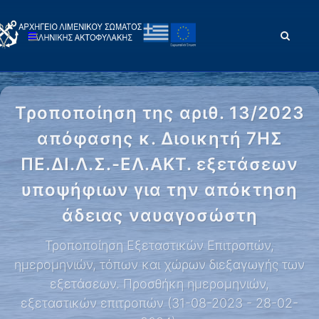
Τροποποίηση της αριθ. 13/2023
απόφασης κ. Διοικητή 7ΗΣ
ΠΕ.ΔΙ.Λ.Σ.-ΕΛ.ΑΚΤ. εξετάσεων
υποψήφιων για την απόκτηση
άδειας ναυαγοσώστη
Τροποποίηση Εξεταστικών Επιτροπών,
ημερομηνιών, τόπων και χώρων διεξαγωγής των
εξετάσεων. Προσθήκη ημερομηνιών,
εξεταστικών επιτροπών (31-08-2023 - 28-02-