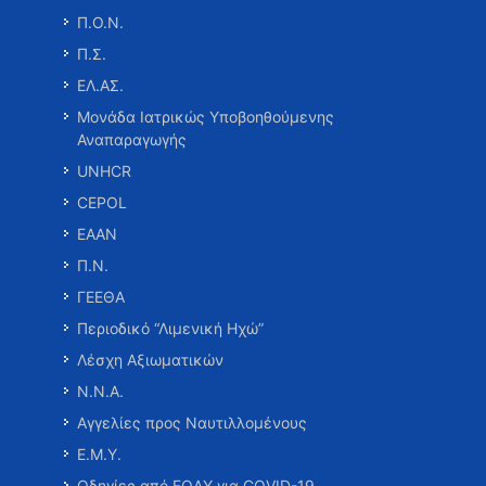
Π.Ο.Ν.
Π.Σ.
ΕΛ.ΑΣ.
Μονάδα Ιατρικώς Υποβοηθούμενης
Αναπαραγωγής
UNHCR
CEPOL
ΕΑΑΝ
Π.Ν.
ΓΕΕΘΑ
Περιοδικό “Λιμενική Ηχώ”
Λέσχη Αξιωματικών
Ν.Ν.Α.
Αγγελίες προς Ναυτιλλομένους
Ε.Μ.Υ.
Οδηγίες από ΕΟΔΥ για COVID-19