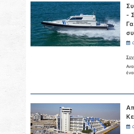
Συ
- 
Γα
συ
0
Συν
Ανα
ένα
Απ
Κε
0