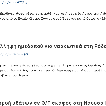
5/06/2025 6:26 μμ.
 βραδινές ώρες χθες, ενημερώθηκαν οι Λιμενικές Αρχές της Αγί
γου από το Ενιαίο Κέντρο Συντονισμού Έρευνας και Διάσωσης (Ε.Κ.
λληψη ημεδαπού για ναρκωτικά στη Ρόδ
5/06/2025 1:30 μμ.
 μεσημβρινές ώρες χθες, στελέχη της Περιφερειακής Ομάδας Δίω
φείου Ασφαλείας του Κεντρικού Λιμεναρχείου Ρόδου προέβ
άβαση του Νόμου …
σροή υδάτων σε Θ/Γ σκάφος στη Νάουσα 