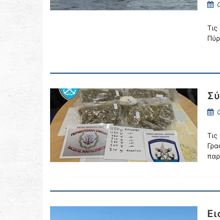
0
Τις
Πύρ
Σύ
0
Τις
Γρα
παρ
Ει