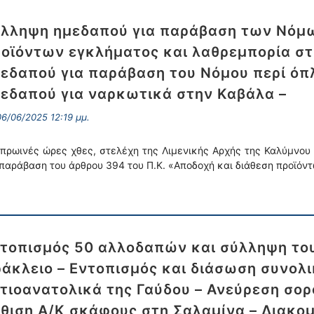
λληψη ημεδαπού για παράβαση των Νόμω
οϊόντων εγκλήματος και λαθρεμπορία σ
εδαπού για παράβαση του Νόμου περί όπ
εδαπού για ναρκωτικά στην Καβάλα –
6/06/2025 12:19 μμ.
 πρωινές ώρες χθες, στελέχη της Λιμενικής Αρχής της Καλύμνο
 παράβαση του άρθρου 394 του Π.Κ. «Αποδοχή και διάθεση προϊόν
τοπισμός 50 αλλοδαπών και σύλληψη του
άκλειο – Εντοπισμός και διάσωση συνολ
τιοανατολικά της Γαύδου – Ανεύρεση σορο
θιση Α/Κ σκάφους στη Σαλαμίνα – Διακο