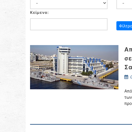
Κείμενο:
Απ
σε
Σα
0
Από
τω
προ