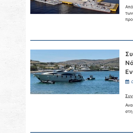
Από
τω
προ
Συ
Νά
Εν
0
Συν
Ανα
στη