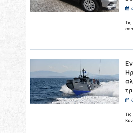
0
Τις
από
Εν
Ηρ
αλ
τρ
0
Τις
Κέν