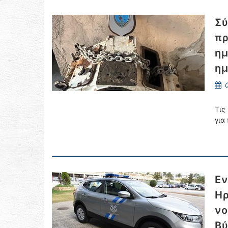
Σύ
πρ
ημ
ημ
0
Τις
για
Εν
Ηρ
νο
Βύ