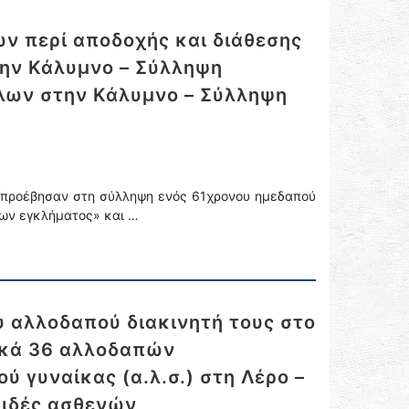
ν περί αποδοχής και διάθεσης
την Κάλυμνο – Σύλληψη
λων στην Κάλυμνο – Σύλληψη
υ προέβησαν στη σύλληψη ενός 61χρονου ημεδαπού
των εγκλήματος» και …
 αλλοδαπού διακινητή τους στο
ικά 36 αλλοδαπών
ύ γυναίκας (α.λ.σ.) στη Λέρο –
μιδές ασθενών