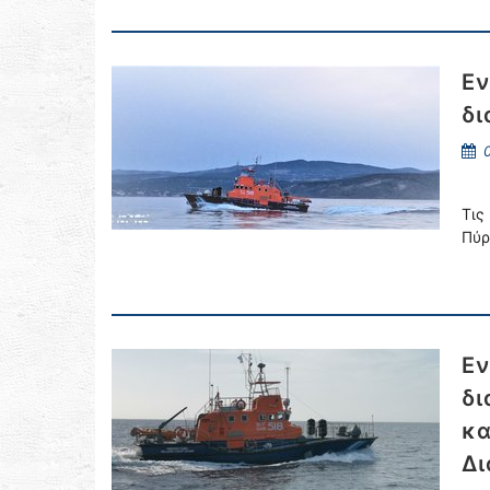
Εν
δι
0
Τις
Πύρ
Εν
δι
κα
Δι