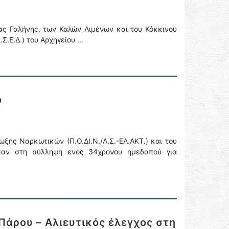
ας Γαλήνης, των Καλών Λιμένων και του Κόκκινου
Σ.Ε.Δ.) του Αρχηγείου …
ο
ξης Ναρκωτικών (Π.Ο.ΔΙ.Ν./Λ.Σ.-ΕΛ.ΑΚΤ.) και του
ησαν στη σύλληψη ενός 34χρονου ημεδαπού για
Πάρου – Αλιευτικός έλεγχος στη