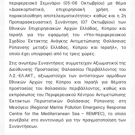
περιφερειακό Σεμινάριο (05-06 Οκτωβρίου) με θέμα
«Διασκορπιστικά, επιχειρησιακή χρήση και
παρακολούθηση αποτελεσματικότητας» καθώς και η 2η
Προπαρασκευαστική Συνάντηση (07 Οκτωβρίου) των
Εθνικών Επιχειρησιακών Αρχών Ελλάδας, Κύπρου και
Ισραήλ για την εφαρμογή του «Υπο-περιφερειακού
Σχεδίου Έκτακτης Ανάγκης Αντιμετώπισης Θαλάσσιας
Ρύπανσης μεταξύ Ελλάδας, Κύπρου και Ισραήλ», το
οποίο έχει υπογραφεί από τις τρεις χώρες.
Στις ανωτέρω Συναντήσεις συμμετείχαν Αξιωματικοί της
Διεύθυνσης Προστασίας Θαλασσίου Περιβάλλοντος του
Λ.Σ.-ΕΛ.ΑΚΤ., αξιωματούχοι των αντίστοιχων αρμόδιων
Εθνικών Αρχών της Κύπρου και Ισραήλ για θέματα
προστασίας του θαλασσίου περιβάλλοντος, καθώς και
εκπρόσωπος του Περιφερειακού Κέντρου Αντιμετώπισης
Έκτακτων Περιστατικών Θαλάσσιας Ρύπανσης στη
Μεσόγειο (Regional Marine Pollution Emergency Response
Centre for the Mediterranean Sea – REMPEC), το οποίο
συνέβαλε στο συντονισμό για την πραγματοποίηση των
Συναντήσεων.