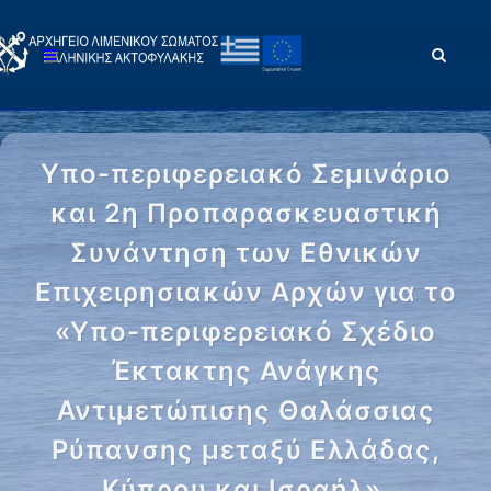
Υπο-περιφερειακό Σεμινάριο
και 2η Προπαρασκευαστική
Συνάντηση των Εθνικών
Επιχειρησιακών Αρχών για το
«Υπο-περιφερειακό Σχέδιο
Έκτακτης Ανάγκης
Αντιμετώπισης Θαλάσσιας
Ρύπανσης μεταξύ Ελλάδας,
Κύπρου και Ισραήλ».