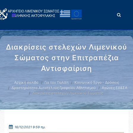
Διακρίσεις στελεχών Λιμενικού
Σώματος στην Επιτραπέζια
Αντισφαίριση
Αρχική σελίδα
Για τον Πολίτη
Κοινωνικό Έργο - Δράσεις
Δραστηριότητα Αυτοτελούς Γραφείου Αθλητισμού
Αγώνες ΕΔ&ΣΑ
Διακρίσεις στελεχών Λιμενικού Σώματος …
16/12/2021 9:59 πμ.