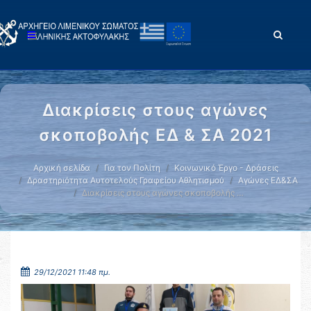
Διακρίσεις στους αγώνες
σκοποβολής ΕΔ & ΣΑ 2021
Αρχική σελίδα
Για τον Πολίτη
Κοινωνικό Έργο - Δράσεις
Δραστηριότητα Αυτοτελούς Γραφείου Αθλητισμού
Αγώνες ΕΔ&ΣΑ
Διακρίσεις στους αγώνες σκοποβολής …
29/12/2021 11:48 πμ.