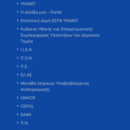
ΥΝΑΝΠ
Η σελίδα μου - Portal
Επιτελική Δομή ΕΣΠΑ ΥΝΑΝΠ
Κώδικας Ηθικής και Επαγγελματικής
Συμπεριφοράς Υπαλλήλων του Δημοσίου
Τομέα
Ι.Ι.Ε.Ν.
Π.Ο.Ν.
Π.Σ.
ΕΛ.ΑΣ.
Μονάδα Ιατρικώς Υποβοηθούμενης
Αναπαραγωγής
UNHCR
CEPOL
ΕΑΑΝ
Π.Ν.