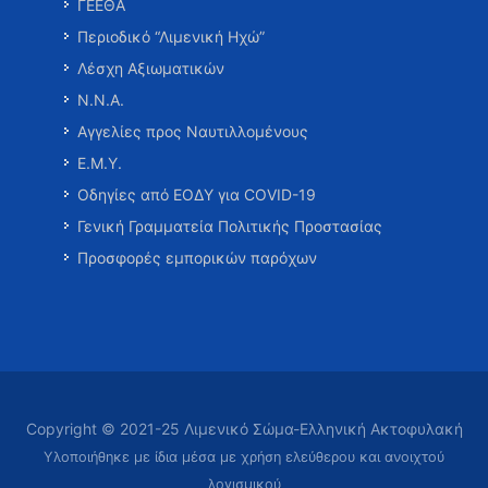
ΓΕΕΘΑ
Περιοδικό “Λιμενική Ηχώ”
Λέσχη Αξιωματικών
Ν.Ν.Α.
Αγγελίες προς Ναυτιλλομένους
Ε.Μ.Υ.
Οδηγίες από ΕΟΔΥ για COVID-19
Γενική Γραμματεία Πολιτικής Προστασίας
Προσφορές εμπορικών παρόχων
Copyright © 2021-25 Λιμενικό Σώμα-Ελληνική Ακτοφυλακή
Υλοποιήθηκε με ίδια μέσα με χρήση ελεύθερου και ανοιχτού
λογισμικού