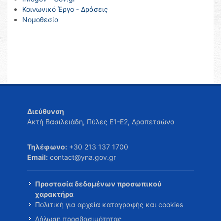
Κοινωνικό Έργο - Δράσεις
Νομοθεσία
Διεύθυνση
Ακτή Βασιλειάδη, Πύλες Ε1-Ε2, Δραπετσώνα
Τηλέφωνο:
+30 213 137 1700
Email:
contact@yna.gov.gr
Προστασία δεδομένων προσωπικού
χαρακτήρα
Πολιτική για αρχεία καταγραφής και cookies
Δήλωση προσβασιμότητας