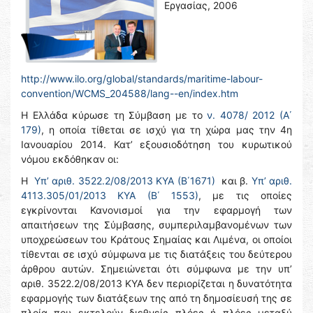
Εργασίας, 2006
http://www.ilo.org/global/standards/maritime-labour-
convention/WCMS_204588/lang--en/index.htm
Η Ελλάδα κύρωσε τη Σύμβαση με το
ν. 4078/ 2012 (Α΄
179)
, η οποία τίθεται σε ισχύ για τη χώρα μας την 4η
Ιανουαρίου 2014. Κατ’ εξουσιοδότηση του κυρωτικού
νόμου εκδόθηκαν οι:
Η
Υπ’ αριθ. 3522.2/08/2013 ΚΥΑ (Β΄1671)
και β.
Υπ’ αριθ.
4113.305/01/2013 ΚΥΑ (Β΄ 1553)
, με τις οποίες
εγκρίνονται Κανονισμοί για την εφαρμογή των
απαιτήσεων της Σύμβασης, συμπεριλαμβανομένων των
υποχρεώσεων του Κράτους Σημαίας και Λιμένα, οι οποίοι
τίθενται σε ισχύ σύμφωνα με τις διατάξεις του δεύτερου
άρθρου αυτών. Σημειώνεται ότι σύμφωνα με την υπ’
αριθ. 3522.2/08/2013 ΚΥΑ δεν περιορίζεται η δυνατότητα
εφαρμογής των διατάξεων της από τη δημοσίευσή της σε
πλοία που εκτελούν διεθνείς πλόες ή πλόες μεταξύ