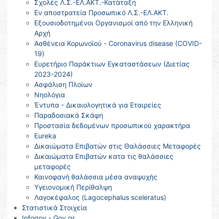
Σχολές Λ.Σ.-ΕΛ.ΑΚΤ.-Κατάταξη
Εν αποστρατεία Προσωπικό Λ.Σ.-ΕΛ.ΑΚΤ.
Εξουσιοδοτημένοι Οργανισμοί από την Ελληνική
Αρχή
Ασθένεια Κορωνοϊού - Coronavirus disease (COVID-
19)
Ευρετήριο Παράκτιων Εγκαταστάσεων (Διετίας
2023-2024)
Ασφάλιση Πλοίων
Νηολόγια
Έντυπα - Δικαιολογητικά για Εταιρείες
Παραδοσιακά Σκάφη
Προστασία δεδομένων προσωπικού χαρακτήρα
Eureka
Δικαιώματα Επιβατών στις Θαλάσσιες Μεταφορές
Δικαιώματα Επιβατών κατα τις θαλάσσιες
μεταφορές
Καινοφανή θαλάσσια μέσα αναψυχής
Υγειονομική Περίθαλψη
Λαγοκέφαλος (Lagocephalus sceleratus)
Στατιστικά Στοιχεία
Infogov - Gov.gr