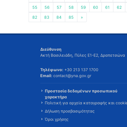
55
56
57
58
59
60
61
62
82
83
84
85
»
Διεύθυνση
Ακτή Βασιλειάδη, Πύλες Ε1-Ε2, Δραπετσώνα
Τηλέφωνο:
+30 213 137 1700
Email:
contact@yna.gov.gr
Προστασία δεδομένων προσωπικού
χαρακτήρα
Πολιτική για αρχεία καταγραφής και cooki
Δήλωση προσβασιμότητας
Όροι χρήσης