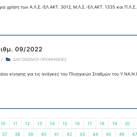
α χρήση των Α.Λ.Σ.-ΕΛ.ΑΚΤ. 3012, Μ.Λ.Σ.-ΕΛ.ΑΚΤ. 1335 και Π.Λ.Σ
ιθμ. 09/2022
ΔΙΑΓΩΝΙΣΜΟΙ-ΠΡΟΜΗΘΕΙΕΣ
ίου κίνησης για τις ανάγκες του Πλοηγικών Σταθμών του Υ.ΝΑ.Ν.Π
10
11
12
13
14
15
16
17
18
19
20
37
38
39
40
41
42
43
44
45
46
4