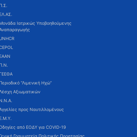
Π.Σ.
ΕΛ.ΑΣ.
Μονάδα Ιατρικώς Υποβοηθούμενης
Αναπαραγωγής
UNHCR
CEPOL
ΕΑΑΝ
Π.Ν.
ΓΕΕΘΑ
Περιοδικό “Λιμενική Ηχώ”
Λέσχη Αξιωματικών
Ν.Ν.Α.
Αγγελίες προς Ναυτιλλομένους
Ε.Μ.Υ.
Οδηγίες από ΕΟΔΥ για COVID-19
Γενική Γραμματεία Πολιτικής Προστασίας