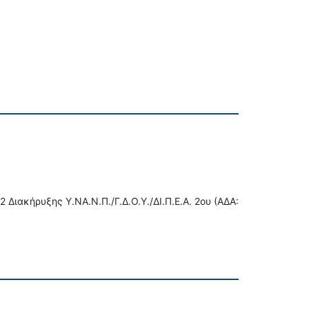
Διακήρυξης Υ.ΝΑ.Ν.Π./Γ.Δ.Ο.Υ./ΔΙ.Π.Ε.Α. 2ου (ΑΔΑ: