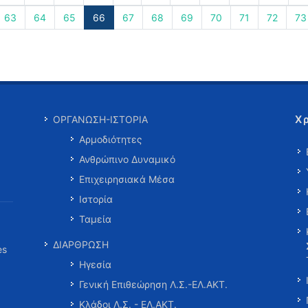
63
64
65
66
67
68
69
70
71
72
73
Χ
ΟΡΓΑΝΩΣΗ-ΙΣΤΟΡΙΑ
Αρμοδιότητες
Ανθρώπινο Δυναμικό
Επιχειρησιακά Μέσα
Ιστορία
Ταμεία
ΔΙΑΡΘΡΩΣΗ
es
Ηγεσία
Γενική Επιθεώρηση Λ.Σ.-ΕΛ.ΑΚΤ.
Κλάδοι Λ.Σ. - ΕΛ.ΑΚΤ.