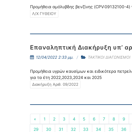
Προμήθεια αμόλυβδης βενζίνης (CPV:09132100-4) γι
Λ/Χ ΓΥΘΕΙΟΥ
Επαναληπτική Διακήρυξη υπ’ αρ
12/04/2022 2:33 μμ.
ΤΑΚΤΙΚΟΙ ΔΙΑΓΩΝΙΣΜΟΙ
Προμήθεια υγρών καυσίμων και ειδικότερα πετρελα
για τα έτη 2022,2023,2024 και 2025
Διακήρυξη Αριθ. 09/2022
«
1
2
3
4
5
6
7
8
9
29
30
31
32
33
34
35
36