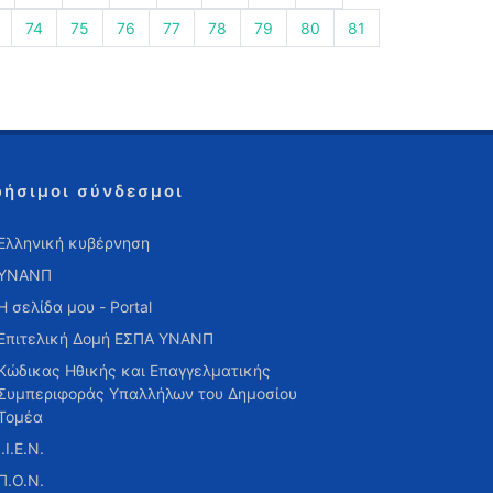
74
75
76
77
78
79
80
81
ρήσιμοι σύνδεσμοι
Ελληνική κυβέρνηση
ΥΝΑΝΠ
Η σελίδα μου - Portal
Επιτελική Δομή ΕΣΠΑ ΥΝΑΝΠ
Κώδικας Ηθικής και Επαγγελματικής
Συμπεριφοράς Υπαλλήλων του Δημοσίου
Τομέα
Ι.Ι.Ε.Ν.
Π.Ο.Ν.