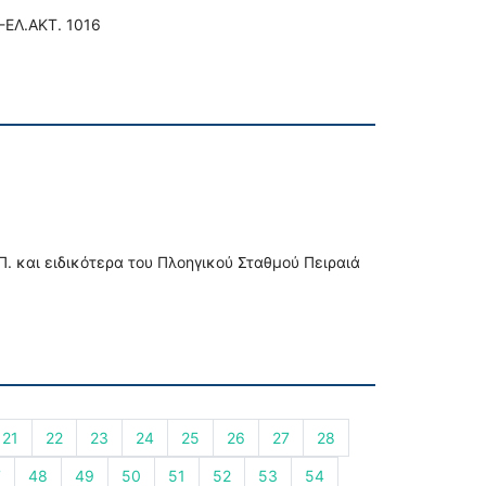
.-ΕΛ.ΑΚΤ. 1016
. και ειδικότερα του Πλοηγικού Σταθμού Πειραιά
21
22
23
24
25
26
27
28
7
48
49
50
51
52
53
54