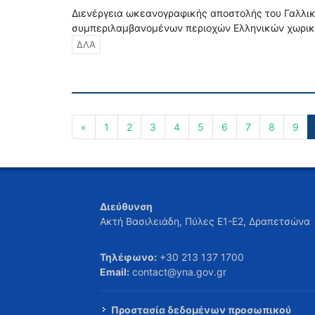
Διενέργεια ωκεανογραφικής αποστολής του Γαλλικο
συμπεριλαμβανομένων περιοχών Ελληνικών χωρι
ΔΛΑ
«
1
2
3
4
5
6
7
8
9
Διεύθυνση
Ακτή Βασιλειάδη, Πύλες Ε1-Ε2, Δραπετσώνα
Τηλέφωνο:
+30 213 137 1700
Email:
contact@yna.gov.gr
Προστασία δεδομένων προσωπικού