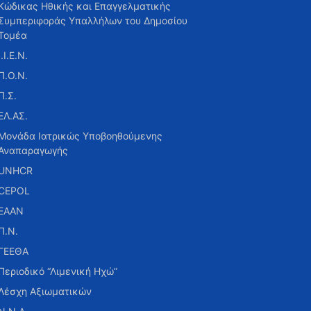
Κώδικας Ηθικής και Επαγγελματικής
Συμπεριφοράς Υπαλλήλων του Δημοσίου
Τομέα
Ι.Ι.Ε.Ν.
Π.Ο.Ν.
Π.Σ.
ΕΛ.ΑΣ.
Μονάδα Ιατρικώς Υποβοηθούμενης
Αναπαραγωγής
UNHCR
CEPOL
ΕΑΑΝ
Π.Ν.
ΓΕΕΘΑ
Περιοδικό “Λιμενική Ηχώ”
Λέσχη Αξιωματικών