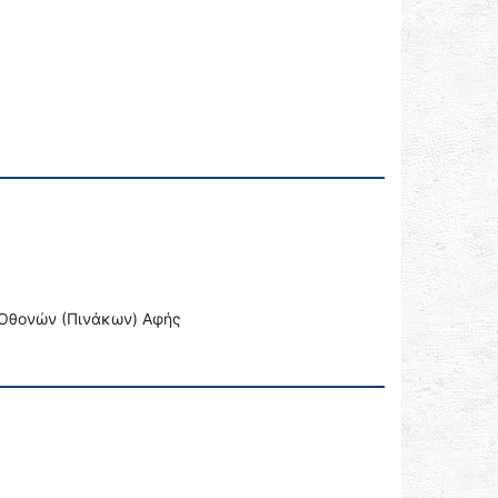
 Οθονών (Πινάκων) Αφής