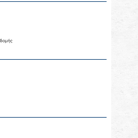
οδομής