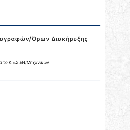
διαγραφών/Όρων Διακήρυξης
α το Κ.Ε.Σ.ΕΝ/Μηχανικών