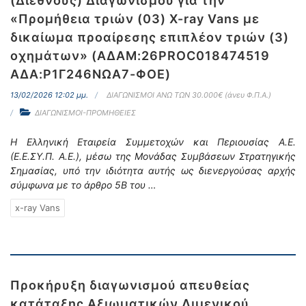
(Διεθνούς) Διαγωνισμού για την
«Προμήθεια τριών (03) X-ray Vans με
δικαίωμα προαίρεσης επιπλέον τριών (3)
οχημάτων» (ΑΔΑΜ:26PROC018474519
ΑΔΑ:Ρ1Γ246ΝΩΑ7-ΦΟΕ)
13/02/2026 12:02 μμ.
ΔΙΑΓΩΝΙΣΜΟΙ ΑΝΩ ΤΩΝ 30.000€ (άνευ Φ.Π.Α.)
ΔΙΑΓΩΝΙΣΜΟΙ-ΠΡΟΜΗΘΕΙΕΣ
Η Ελληνική Εταιρεία
Συμμετοχών και Περιουσίας Α.Ε.
(Ε.Ε.ΣΥ.Π. A.E.), μέσω της Μονάδας Συμβάσεων Στρατηγικής
Σημασίας, υπό την ιδιότητα αυτής ως διενεργούσας αρχής
σύμφωνα με το άρθρο 5Β του …
x-ray Vans
Προκήρυξη διαγωνισμού απευθείας
κατάταξης Αξιωματικών Λιμενικού