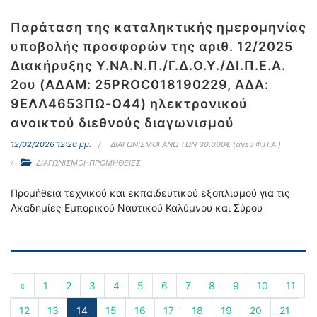
Παράταση της καταληκτικής ημερομηνίας
υποβολής προσφορών της αριθ. 12/2025
Διακήρυξης Υ.ΝΑ.Ν.Π./Γ.Δ.Ο.Υ./ΔΙ.Π.Ε.Α.
2ου (ΑΔΑΜ: 25PROC018190229, ΑΔΑ:
9ΕΛΛ4653ΠΩ-Ο44) ηλεκτρονικού
ανοικτού διεθνούς διαγωνισμού
12/02/2026 12:20 μμ.
ΔΙΑΓΩΝΙΣΜΟΙ ΑΝΩ ΤΩΝ 30.000€ (άνευ Φ.Π.Α.)
ΔΙΑΓΩΝΙΣΜΟΙ-ΠΡΟΜΗΘΕΙΕΣ
Προμήθεια τεχνικού και εκπαιδευτικού εξοπλισμού για τις
Ακαδημίες Εμπορικού Ναυτικού Καλύμνου και Σύρου
«
1
2
3
4
5
6
7
8
9
10
11
12
13
14
15
16
17
18
19
20
21