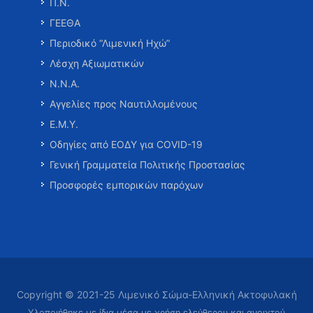
Π.Ν.
ΓΕΕΘΑ
Περιοδικό “Λιμενική Ηχώ”
Λέσχη Αξιωματικών
Ν.Ν.Α.
Αγγελίες προς Ναυτιλλομένους
Ε.Μ.Υ.
Οδηγίες από ΕΟΔΥ για COVID-19
Γενική Γραμματεία Πολιτικής Προστασίας
Προσφορές εμπορικών παρόχων
Copyright © 2021-25 Λιμενικό Σώμα-Ελληνική Ακτοφυλακή
Υλοποιήθηκε με ίδια μέσα με χρήση ελεύθερου και ανοιχτού