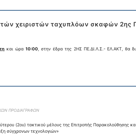
υτών χειριστών ταχυπλόων σκαφών 2ης 
τη
και ώρα
10:00
, στην έδρα της 2ΗΣ ΠΕ.ΔΙ.Λ.Σ.- ΕΛ.ΑΚΤ, θα 
ΙΚΩΝ ΠΡΟΔΙΑΓΡΑΦΩΝ
δεύτερου (2ου) τακτικού μέλους της Επιτροπής Παρακολούθησης κ
ταξη σύγχρονων τεχνολογιών»