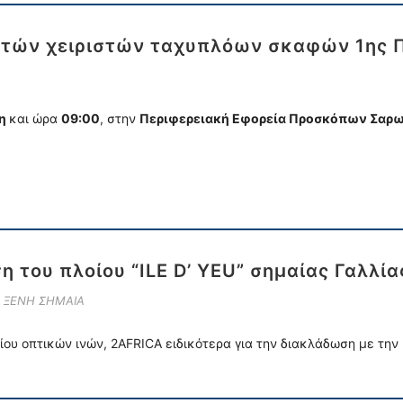
υτών χειριστών ταχυπλόων σκαφών 1ης Π
τη
και ώρα
09:00
, στην
Περιφερειακή Εφορεία Προσκόπων Σαρων
…
η του πλοίου “ILE D’ YEU” σημαίας Γαλλία
Ε ΞΕΝΗ ΣΗΜΑΙΑ
ίου οπτικών ινών, 2AFRICA ειδικότερα για την διακλάδωση με την