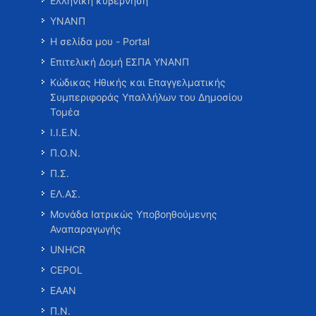
Ελληνική κυβέρνηση
ΥΝΑΝΠ
Η σελίδα μου - Portal
Επιτελική Δομή ΕΣΠΑ ΥΝΑΝΠ
Κώδικας Ηθικής και Επαγγελματικής
Συμπεριφοράς Υπαλλήλων του Δημοσίου
Τομέα
Ι.Ι.Ε.Ν.
Π.Ο.Ν.
Π.Σ.
ΕΛ.ΑΣ.
Μονάδα Ιατρικώς Υποβοηθούμενης
Αναπαραγωγής
UNHCR
CEPOL
ΕΑΑΝ
Π.Ν.