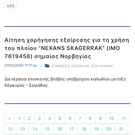
ΔΘΣ
Αίτηση χορήγησης εξαίρεσης για τη χρήση
του πλοίου “NEXANS SKAGERRAK” (IMO
7619458) σημαίας Νορβηγίας
27/02/2025 11:17 πμ.
ΕΞΑΙΡΕΣΕΙΣ ΠΛΟΙΩΝ ΜΕ ΞΕΝΗ ΣΗΜΑΙΑ
Διενέργεια επισκευής βλάβης υποβρύχιου καλωδίου μεταξύ
Κέρκυρας - Σαγιάδας
«
1
2
3
4
5
6
7
8
9
10
11
12
13
14
15
16
17
18
19
20
21