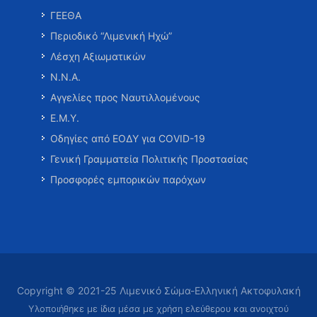
ΓΕΕΘΑ
Περιοδικό “Λιμενική Ηχώ”
Λέσχη Αξιωματικών
Ν.Ν.Α.
Αγγελίες προς Ναυτιλλομένους
Ε.Μ.Υ.
Οδηγίες από ΕΟΔΥ για COVID-19
Γενική Γραμματεία Πολιτικής Προστασίας
Προσφορές εμπορικών παρόχων
Copyright © 2021-25 Λιμενικό Σώμα-Ελληνική Ακτοφυλακή
Υλοποιήθηκε με ίδια μέσα με χρήση ελεύθερου και ανοιχτού