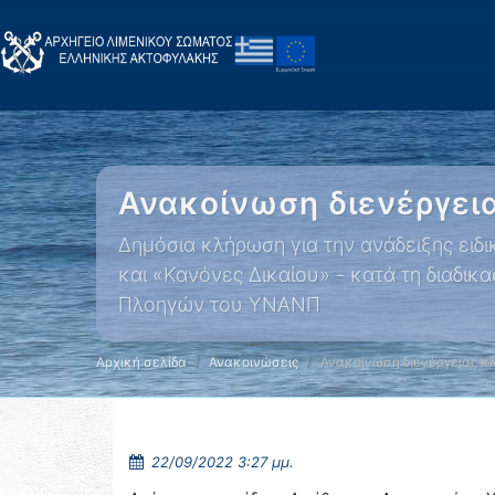
Ανακοίνωση διενέργει
Δημόσια κλήρωση για την ανάδειξης ειδ
και «Κανόνες Δικαίου» - κατά τη διαδ
Πλοηγών του ΥΝΑΝΠ
Αρχική σελίδα
Ανακοινώσεις
Ανακοίνωση διενέργειας 
22/09/2022 3:27 μμ.