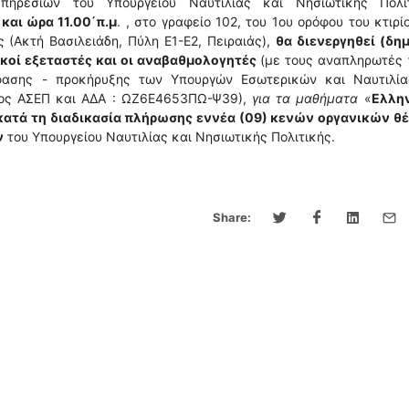
πηρεσιών του Υπουργείου Ναυτιλίας και Νησιωτικής Πολιτ
 και ώρα 11.00΄π.μ
. , στο γραφείο 102, του 1ου ορόφου του κτιρί
ς (Ακτή Βασιλειάδη, Πύλη Ε1-Ε2, Πειραιάς),
θα διενεργηθεί (δη
ικοί εξεταστές και οι αναβαθμολογητές
(με τους αναπληρωτές 
όφασης - προκήρυξης των Υπουργών Εσωτερικών και Ναυτιλία
ύχος ΑΣΕΠ και ΑΔΑ : ΩΖ6Ε4653ΠΩ-Ψ39),
για τα μαθήματα
«
Ελλη
κατά τη διαδικασία πλήρωσης εννέα (09) κενών οργανικών θ
ν
του Υπουργείου Ναυτιλίας και Νησιωτικής Πολιτικής.
Share: