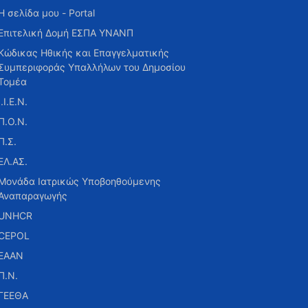
Η σελίδα μου - Portal
Επιτελική Δομή ΕΣΠΑ ΥΝΑΝΠ
Κώδικας Ηθικής και Επαγγελματικής
Συμπεριφοράς Υπαλλήλων του Δημοσίου
Τομέα
Ι.Ι.Ε.Ν.
Π.Ο.Ν.
Π.Σ.
ΕΛ.ΑΣ.
Μονάδα Ιατρικώς Υποβοηθούμενης
Αναπαραγωγής
UNHCR
CEPOL
ΕΑΑΝ
Π.Ν.
ΓΕΕΘΑ