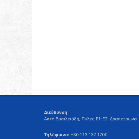
Διεύθυνση
Ακτή Βασιλειάδη, Πύλες Ε1-Ε2, Δραπετσώνα
Τηλέφωνο:
+30 213 137 1700