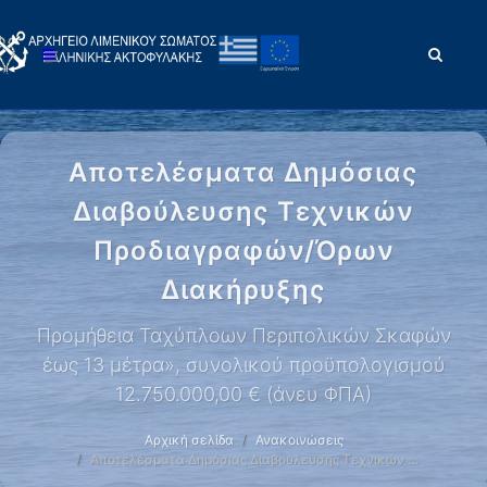
Αποτελέσματα Δημόσιας
Διαβούλευσης Τεχνικών
Προδιαγραφών/Όρων
Διακήρυξης
Προμήθεια Ταχύπλοων Περιπολικών Σκαφών
έως 13 μέτρα», συνολικού προϋπολογισμού
12.750.000,00 € (άνευ ΦΠΑ)
Αρχική σελίδα
Ανακοινώσεις
Αποτελέσματα Δημόσιας Διαβούλευσης Τεχνικών …