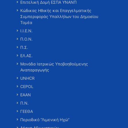
Επιτελική Δομή ΕΣΠΑ ΥΝΑΝΠ
Κώδικας Ηθικής και Επαγγελματικής
Συμπεριφοράς Υπαλλήλων του Δημοσίου
Τομέα
Ι.Ι.Ε.Ν.
Π.Ο.Ν.
Π.Σ.
ΕΛ.ΑΣ.
Μονάδα Ιατρικώς Υποβοηθούμενης
Αναπαραγωγής
UNHCR
CEPOL
ΕΑΑΝ
Π.Ν.
ΓΕΕΘΑ
Περιοδικό “Λιμενική Ηχώ”
Λέσχη Αξιωματικών