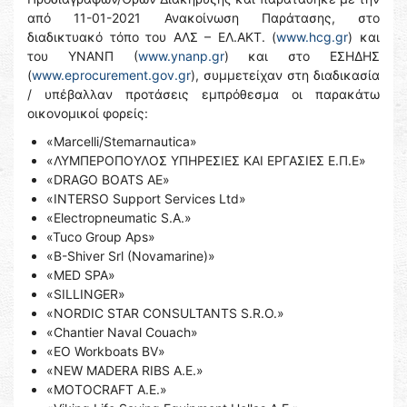
από 11-01-2021 Ανακοίνωση Παράτασης, στο
διαδικτυακό τόπο του ΑΛΣ – ΕΛ.ΑΚΤ. (
www.hcg.gr
) και
του YNANΠ (
www.ynanp.gr
) και στο ΕΣΗΔΗΣ
(
www.eprocurement.gov.gr
), συμμετείχαν στη διαδικασία
/ υπέβαλλαν προτάσεις εμπρόθεσμα οι παρακάτω
οικονομικοί φορείς:
«Marcelli/Stemarnautica»
«ΛΥΜΠΕΡΟΠΟΥΛΟΣ ΥΠΗΡΕΣΙΕΣ ΚΑΙ ΕΡΓΑΣΙΕΣ Ε.Π.Ε»
«DRAGO BOATS AE»
«INTERSO Support Services Ltd»
«Electropneumatic S.A.»
«Tuco Group Aps»
«B-Shiver Srl (Novamarine)»
«MED SPA»
«SILLINGER»
«NORDIC STAR CONSULTANTS S.R.O.»
«Chantier Naval Couach»
«EO Workboats BV»
«NEW MADERA RIBS Α.Ε.»
«MOTOCRAFT Α.Ε.»