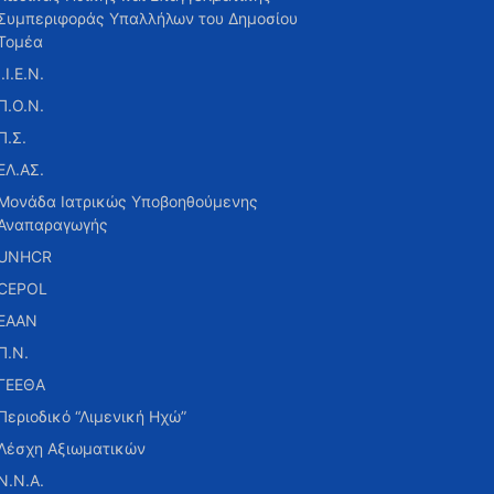
Συμπεριφοράς Υπαλλήλων του Δημοσίου
Τομέα
Ι.Ι.Ε.Ν.
Π.Ο.Ν.
Π.Σ.
ΕΛ.ΑΣ.
Μονάδα Ιατρικώς Υποβοηθούμενης
Αναπαραγωγής
UNHCR
CEPOL
ΕΑΑΝ
Π.Ν.
ΓΕΕΘΑ
Περιοδικό “Λιμενική Ηχώ”
Λέσχη Αξιωματικών
Ν.Ν.Α.