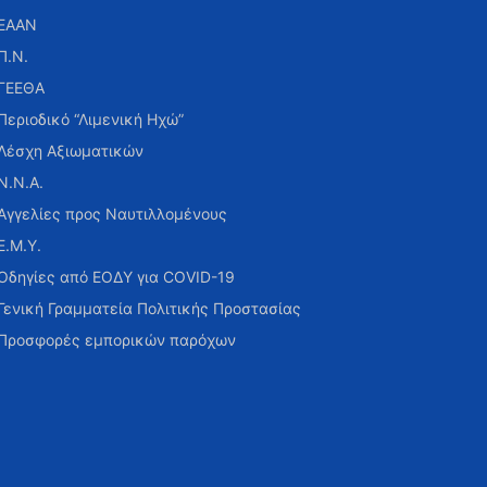
ΕΑΑΝ
Π.Ν.
ΓΕΕΘΑ
Περιοδικό “Λιμενική Ηχώ”
Λέσχη Αξιωματικών
Ν.Ν.Α.
Αγγελίες προς Ναυτιλλομένους
Ε.Μ.Υ.
Οδηγίες από ΕΟΔΥ για COVID-19
Γενική Γραμματεία Πολιτικής Προστασίας
Προσφορές εμπορικών παρόχων