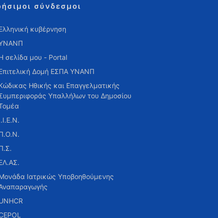
ρήσιμοι σύνδεσμοι
Ελληνική κυβέρνηση
ΥΝΑΝΠ
Η σελίδα μου - Portal
Επιτελική Δομή ΕΣΠΑ ΥΝΑΝΠ
Κώδικας Ηθικής και Επαγγελματικής
Συμπεριφοράς Υπαλλήλων του Δημοσίου
Τομέα
Ι.Ι.Ε.Ν.
Π.Ο.Ν.
Π.Σ.
ΕΛ.ΑΣ.
Μονάδα Ιατρικώς Υποβοηθούμενης
Αναπαραγωγής
UNHCR
CEPOL