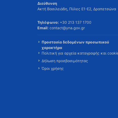
Διεύθυνση
Ακτή Βασιλειάδη, Πύλες Ε1-Ε2, Δραπετσώνα
Τηλέφωνο:
+30 213 137 1700
Email:
contact@yna.gov.gr
Προστασία δεδομένων προσωπικού
χαρακτήρα
Πολιτική για αρχεία καταγραφής και cooki
Δήλωση προσβασιμότητας
Όροι χρήσης