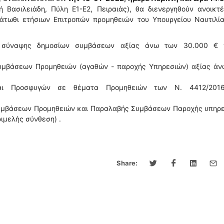
ή Βασιλειάδη, Πύλη Ε1-Ε2, Πειραιάς), θα διενεργηθούν ανοικτ
άτωθι ετήσιων Επιτροπών προμηθειών του Υπουργείου Ναυτιλία
ών σύναψης δημοσίων συμβάσεων αξίας άνω των 30.000 € 
υμβάσεων Προμηθειών (αγαθών - παροχής Υπηρεσιών) αξίας άν
και Προσφυγών σε θέματα Προμηθειών των Ν. 4412/201
Συμβάσεων Προμηθειών και Παραλαβής Συμβάσεων Παροχής υπηρε
ριμελής σύνθεση) .
Share: