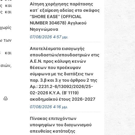
Αίτηση χορήγησης παράτασης
ές και
κατ΄ εξαίρεση αδείας στο σκάφος
ς και
‘’SHORE EASE’’ (OFFICIAL
NUMBER 304678) Αγγλικού
χωρίς
Νηογνώμονα
07/08/2026 4:57 μμ.
ω των
Αποτελέσματα εισαγωγής
6 και
σπουδαστών/σπουδαστριών στις
Α.Ε.Ν. προς κάλυψη κενών
σιών,
θέσεων που προέκυψαν
σύμφωνα με τις διατάξεις των
παρ. 3.β και 3.γ του άρθρου 2 της
Αρ.: 2231.2-6/13092/2026/25-
02-2026 Κ.Υ.Α. (Β’ 1119)
ακαδημαϊκού έτους 2026-2027
07/08/2026 4:16 μμ.
Πίνακας επιτυχόντων
υποψηφίων του διαγωνισμού
απευθείας κατάταξης