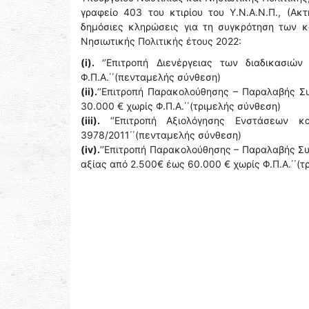
γραφείο 403 του κτιρίου του Υ.Ν.Α.Ν.Π., (Ακτ
δημόσιες κληρώσεις για τη συγκρότηση των κ
Νησιωτικής Πολιτικής έτους 2022:
(i).
‘’Επιτροπή Διενέργειας των διαδικασι
Φ.Π.Α.΄΄(πενταμελής σύνθεση)
(ii).
‘’Επιτροπή Παρακολούθησης – Παραλαβής Σ
30.000 € χωρίς Φ.Π.Α.΄΄(τριμελής σύνθεση)
(iii).
‘’Επιτροπή Αξιολόγησης Ενστάσεων 
3978/2011΄΄(πενταμελής σύνθεση)
(iv).
‘’Επιτροπή Παρακολούθησης – Παραλαβής 
αξίας από 2.500€ έως 60.000 € χωρίς Φ.Π.Α.΄΄(τ