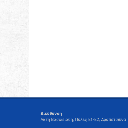
Διεύθυνση
Ακτή Βασιλειάδη, Πύλες Ε1-Ε2, Δραπετσώνα