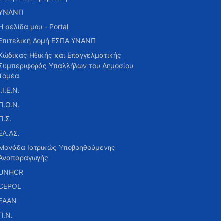
ΥΝΑΝΠ
Η σελίδα μου - Portal
Επιτελική Δομή ΕΣΠΑ ΥΝΑΝΠ
Κώδικας Ηθικής και Επαγγελματικής
Συμπεριφοράς Υπαλλήλων του Δημοσίου
Τομέα
Ι.Ι.Ε.Ν.
Π.Ο.Ν.
Π.Σ.
ΕΛ.ΑΣ.
Μονάδα Ιατρικώς Υποβοηθούμενης
Αναπαραγωγής
UNHCR
CEPOL
ΕΑΑΝ
Π.Ν.