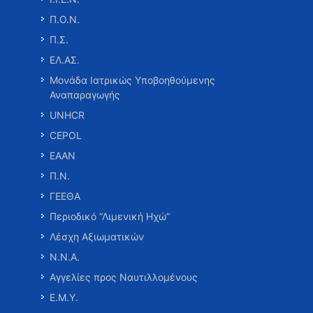
Π.Ο.Ν.
Π.Σ.
ΕΛ.ΑΣ.
Μονάδα Ιατρικώς Υποβοηθούμενης
Αναπαραγωγής
UNHCR
CEPOL
ΕΑΑΝ
Π.Ν.
ΓΕΕΘΑ
Περιοδικό “Λιμενική Ηχώ”
Λέσχη Αξιωματικών
Ν.Ν.Α.
Αγγελίες προς Ναυτιλλομένους
Ε.Μ.Υ.