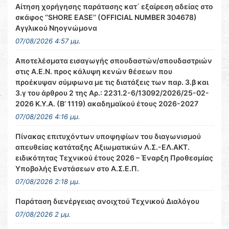
Αίτηση χορήγησης παράτασης κατ΄ εξαίρεση αδείας στο
σκάφος ‘’SHORE EASE’’ (OFFICIAL NUMBER 304678)
Αγγλικού Νηογνώμονα
07/08/2026 4:57 μμ.
Αποτελέσματα εισαγωγής σπουδαστών/σπουδαστριών
στις Α.Ε.Ν. προς κάλυψη κενών θέσεων που
προέκυψαν σύμφωνα με τις διατάξεις των παρ. 3.β και
3.γ του άρθρου 2 της Αρ.: 2231.2-6/13092/2026/25-02-
2026 Κ.Υ.Α. (Β’ 1119) ακαδημαϊκού έτους 2026-2027
07/08/2026 4:16 μμ.
Πίνακας επιτυχόντων υποψηφίων του διαγωνισμού
απευθείας κατάταξης Αξιωματικών Λ.Σ.-ΕΛ.ΑΚΤ.
ειδικότητας Τεχνικού έτους 2026 – Έναρξη Προθεσμίας
Υποβολής Ενστάσεων στο Α.Σ.Ε.Π.
07/08/2026 2:18 μμ.
Παράταση διενέργειας ανοιχτού Τεχνικού Διαλόγου
07/08/2026 2 μμ.