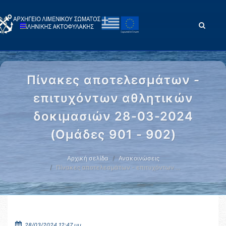
Πίνακες αποτελεσμάτων -
επιτυχόντων αθλητικών
δοκιμασιών 28-03-2024
(Ομάδες 901 - 902)
Αρχική σελίδα
Ανακοινώσεις
Πίνακες αποτελεσμάτων - επιτυχόντων …
28/03/2024 12:47 μμ.