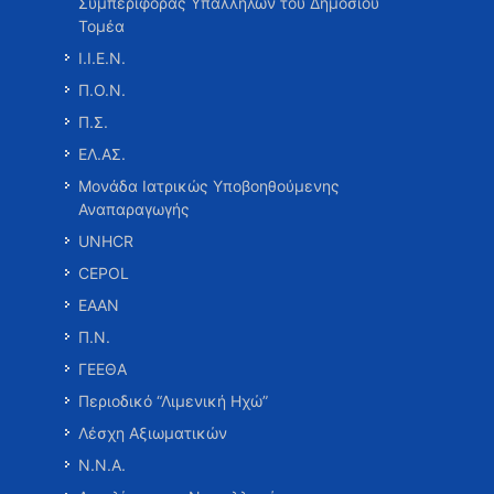
Συμπεριφοράς Υπαλλήλων του Δημοσίου
Τομέα
Ι.Ι.Ε.Ν.
Π.Ο.Ν.
Π.Σ.
ΕΛ.ΑΣ.
Μονάδα Ιατρικώς Υποβοηθούμενης
Αναπαραγωγής
UNHCR
CEPOL
ΕΑΑΝ
Π.Ν.
ΓΕΕΘΑ
Περιοδικό “Λιμενική Ηχώ”
Λέσχη Αξιωματικών
Ν.Ν.Α.