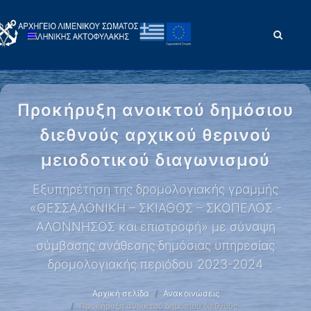
Προκήρυξη ανοικτού δημόσιου
διεθνούς αρχικού θερινού
μειοδοτικού διαγωνισμού
Εξυπηρέτηση της δρομολογιακής γραμμής
«ΘΕΣΣΑΛΟΝΙΚΗ – ΣΚΙΑΘΟΣ – ΣΚΟΠΕΛΟΣ -
ΑΛΟΝΝΗΣΟΣ και επιστροφή» με σύναψη
σύμβασης ανάθεσης δημόσιας υπηρεσίας
δρομολογιακής περιόδου 2023-2024
Αρχική σελίδα
Ανακοινώσεις
Προκήρυξη ανοικτού δημόσιου διεθνούς …