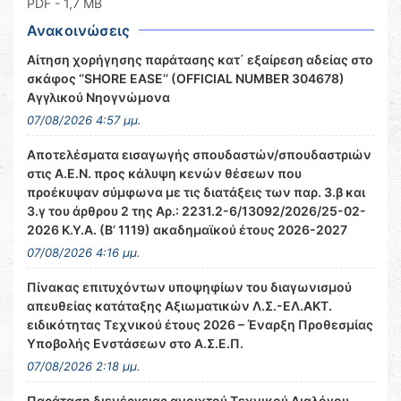
PDF
- 1,7 MB
Ανακοινώσεις
Αίτηση χορήγησης παράτασης κατ΄ εξαίρεση αδείας στο
σκάφος ‘’SHORE EASE’’ (OFFICIAL NUMBER 304678)
Αγγλικού Νηογνώμονα
07/08/2026 4:57 μμ.
Αποτελέσματα εισαγωγής σπουδαστών/σπουδαστριών
στις Α.Ε.Ν. προς κάλυψη κενών θέσεων που
προέκυψαν σύμφωνα με τις διατάξεις των παρ. 3.β και
3.γ του άρθρου 2 της Αρ.: 2231.2-6/13092/2026/25-02-
2026 Κ.Υ.Α. (Β’ 1119) ακαδημαϊκού έτους 2026-2027
07/08/2026 4:16 μμ.
Πίνακας επιτυχόντων υποψηφίων του διαγωνισμού
απευθείας κατάταξης Αξιωματικών Λ.Σ.-ΕΛ.ΑΚΤ.
ειδικότητας Τεχνικού έτους 2026 – Έναρξη Προθεσμίας
Υποβολής Ενστάσεων στο Α.Σ.Ε.Π.
07/08/2026 2:18 μμ.
Παράταση διενέργειας ανοιχτού Τεχνικού Διαλόγου