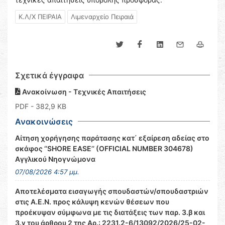
Κ.Λ/Χ ΠΕΙΡΑΙΑ
Λιμεναρχείο Πειραιά
Σχετικά έγγραφα
Ανακοίνωση - Τεχνικές Απαιτήσεις
PDF
- 382,9 KB
Ανακοινώσεις
Αίτηση χορήγησης παράτασης κατ΄ εξαίρεση αδείας στο
σκάφος ‘’SHORE EASE’’ (OFFICIAL NUMBER 304678)
Αγγλικού Νηογνώμονα
07/08/2026 4:57 μμ.
Αποτελέσματα εισαγωγής σπουδαστών/σπουδαστριών
στις Α.Ε.Ν. προς κάλυψη κενών θέσεων που
προέκυψαν σύμφωνα με τις διατάξεις των παρ. 3.β και
3.γ του άρθρου 2 της Αρ.: 2231.2-6/13092/2026/25-02-