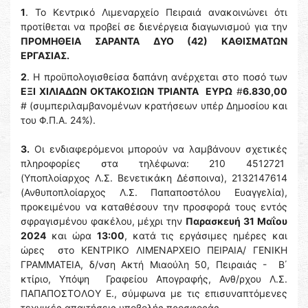
1
. To Κεντρικό Λιμεναρχείο Πειραιά ανακοινώνει ότι
προτίθεται να προβεί σε διενέργεια διαγωνισμού για την
ΠΡΟΜΗΘΕΙΑ ΣΑΡΑΝΤΑ ΔΥΟ (42) ΚΑΘΙΣΜΑΤΩΝ
ΕΡΓΑΣΙΑΣ.
2
. Η προϋπολογισθείσα δαπάνη ανέρχεται στο ποσό των
ΕΞΙ ΧΙΛΙΑΔΩΝ ΟΚΤΑΚΟΣΙΩΝ ΤΡΙΑΝΤΑ ΕΥΡΩ
#
6.830,00
# (συμπεριλαμβανομένων κρατήσεων υπέρ Δημοσίου και
του Φ.Π.Α. 24%).
3.
Οι ενδιαφερόμενοι μπορούν να λαμβάνουν σχετικές
πληροφορίες στα τηλέφωνα: 210 4512721
(Υποπλοίαρχος Λ.Σ. Βενετικάκη Δέσποινα), 2132147614
(Ανθυποπλοίαρχος Λ.Σ. Παπαποστόλου Ευαγγελία),
προκειμένου να καταθέσουν την προσφορά τους εντός
σφραγισμένου φακέλου, μέχρι την
Παρασκευή
31 Μαΐου
2024
και ώρα
13:00
, κατά τις εργάσιμες ημέρες και
ώρες στο ΚΕΝΤΡΙΚΟ ΛΙΜΕΝΑΡΧΕΙΟ ΠΕΙΡΑΙΑ/ ΓΕΝΙΚΗ
ΓΡΑΜΜΑΤΕΙΑ, δ/νση Ακτή Μιαούλη 50, Πειραιάς - Β΄
κτίριο, Υπόψη Γραφείου Απογραφής, Ανθ/ρχου Λ.Σ.
ΠΑΠΑΠΟΣΤΟΛΟΥ Ε., σύμφωνα με τις επισυναπτόμενες
τεχνικές απαιτήσεις υποβολής προσφοράς.