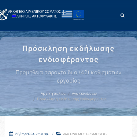
Πρόσκληση εκδήλωσης
ενδιαφέροντος
Προμήθεια σαράντα δυο (42) καθισμάτων
εργασίας
Αρχική σελίδα
Ανακοινώσεις
Πρόσκληση εκδήλωσης ενδιαφέροντος
22/05/2024 2:54 μμ.
ΔΙΑΓΩΝΙΣΜΟΙ-ΠΡΟΜΗΘΕΙΕΣ