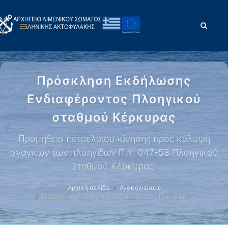
Πρόσκληση Εκδήλωσης
Ενδιαφέροντος Πλοηγικού
σταθμού Κέρκυρας
Προμήθεια πετρελαίου κίνησης προς κάλυψη
αναγκών των πλοηγίδων Π.Υ. 047-58 Πλοηγικού
Σταθμού Κέρκυρας.
Αρχική σελίδα
Ανακοινώσεις
Πρόσκληση Εκδήλωσης Ενδιαφέροντος Πλοηγικού …