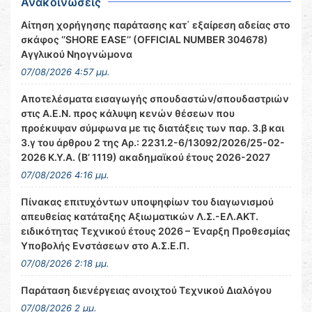
Ανακοινώσεις
Αίτηση χορήγησης παράτασης κατ΄ εξαίρεση αδείας στο
σκάφος ‘’SHORE EASE’’ (OFFICIAL NUMBER 304678)
Αγγλικού Νηογνώμονα
07/08/2026 4:57 μμ.
Αποτελέσματα εισαγωγής σπουδαστών/σπουδαστριών
στις Α.Ε.Ν. προς κάλυψη κενών θέσεων που
προέκυψαν σύμφωνα με τις διατάξεις των παρ. 3.β και
3.γ του άρθρου 2 της Αρ.: 2231.2-6/13092/2026/25-02-
2026 Κ.Υ.Α. (Β’ 1119) ακαδημαϊκού έτους 2026-2027
07/08/2026 4:16 μμ.
Πίνακας επιτυχόντων υποψηφίων του διαγωνισμού
απευθείας κατάταξης Αξιωματικών Λ.Σ.-ΕΛ.ΑΚΤ.
ειδικότητας Τεχνικού έτους 2026 – Έναρξη Προθεσμίας
Υποβολής Ενστάσεων στο Α.Σ.Ε.Π.
07/08/2026 2:18 μμ.
Παράταση διενέργειας ανοιχτού Τεχνικού Διαλόγου
07/08/2026 2 μμ.