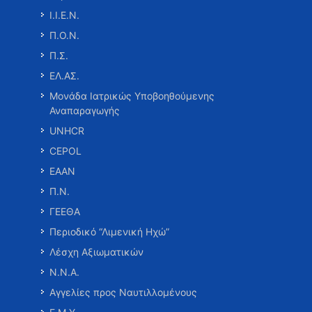
Ι.Ι.Ε.Ν.
Π.Ο.Ν.
Π.Σ.
ΕΛ.ΑΣ.
Μονάδα Ιατρικώς Υποβοηθούμενης
Αναπαραγωγής
UNHCR
CEPOL
ΕΑΑΝ
Π.Ν.
ΓΕΕΘΑ
Περιοδικό “Λιμενική Ηχώ”
Λέσχη Αξιωματικών
Ν.Ν.Α.
Αγγελίες προς Ναυτιλλομένους