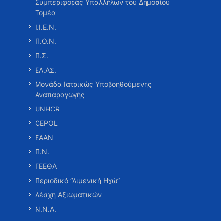
Συμπεριφοράς Υπαλλήλων του Δημοσίου
Τομέα
Ι.Ι.Ε.Ν.
Π.Ο.Ν.
Π.Σ.
ΕΛ.ΑΣ.
Μονάδα Ιατρικώς Υποβοηθούμενης
Αναπαραγωγής
UNHCR
CEPOL
ΕΑΑΝ
Π.Ν.
ΓΕΕΘΑ
Περιοδικό “Λιμενική Ηχώ”
Λέσχη Αξιωματικών
Ν.Ν.Α.