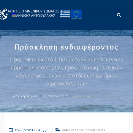
Πρόσκληση ενδιαφέροντος
Προμήθεια εκατό (100) μεταλλικών δίφυλλων
ερμαρίων-φοριαμών, προς κάλυψη αναγκών
λόγω επικείμενων κατατάξεων Δοκίμων
Λιμενοφυλάκων
Αρχική σελίδα
Ανακοινώσεις
Πρόσκληση ενδιαφέροντος
12/06/2023 12:43 μμ.
ΔΙΑΓΩΝΙΣΜΟΙ-ΠΡΟΜΗΘΕΙΕΣ