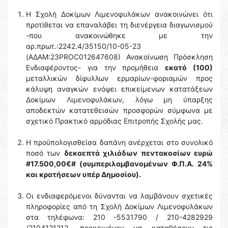
Η Σχολή Δοκίμων Λιμενοφυλάκων ανακοινώνει ότι
προτίθεται να επαναλάβει τη διενέργεια διαγωνισμού
-που ανακοινώθηκε με την
αρ.πρωτ.:2242.4/35150/10-05-23
(ΑΔΑΜ:23PROC012647608) Ανακοίνωση Πρόσκληση
Ενδιαφέροντος- για την προμήθεια
εκατό (100)
μεταλλικών δίφυλλων ερμαρίων-φοριαμών προς
κάλυψη αναγκών ενόψει επικείμενων κατατάξεων
Δοκίμων Λιμενοφυλάκων, λόγω μη ύπαρξης
αποδεκτών κατατεθεισών προσφορών σύμφωνα με
σχετικό Πρακτικό αρμόδιας Επιτροπής Σχολής μας.
Η προϋπολογισθείσα δαπάνη ανέρχεται στο συνολικό
ποσό των
δεκαεπτά χιλιάδων πεντακοσίων ευρώ
#17.500,00€# (συμπεριλαμβανομένων Φ.Π.Α. 24%
και κρατήσεων υπέρ Δημοσίου).
Οι ενδιαφερόμενοι δύνανται να λαμβάνουν σχετικές
πληροφορίες από τη Σχολή Δοκίμων Λιμενοφυλάκων
στα τηλέφωνα: 210 -5531790 / 210-4282929
/2104121212, προκειμένου να καταθέσουν τις