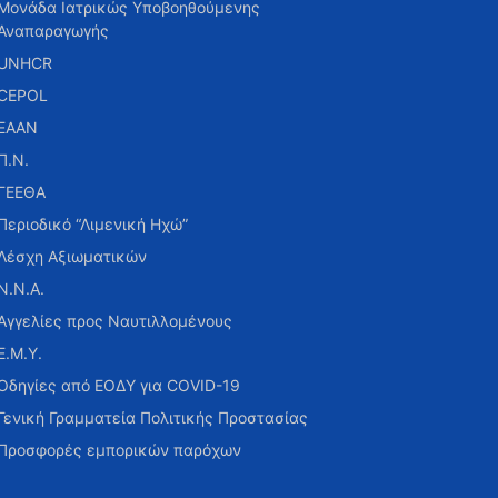
Μονάδα Ιατρικώς Υποβοηθούμενης
Αναπαραγωγής
UNHCR
CEPOL
ΕΑΑΝ
Π.Ν.
ΓΕΕΘΑ
Περιοδικό “Λιμενική Ηχώ”
Λέσχη Αξιωματικών
Ν.Ν.Α.
Αγγελίες προς Ναυτιλλομένους
Ε.Μ.Υ.
Οδηγίες από ΕΟΔΥ για COVID-19
Γενική Γραμματεία Πολιτικής Προστασίας
Προσφορές εμπορικών παρόχων