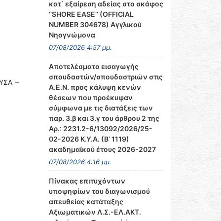
κατ΄ εξαίρεση αδείας στο σκάφος
‘’SHORE EASE’’ (OFFICIAL
NUMBER 304678) Αγγλικού
Νηογνώμονα
07/08/2026 4:57 μμ.
Αποτελέσματα εισαγωγής
σπουδαστών/σπουδαστριών στις
ΥΣΑ –
Α.Ε.Ν. προς κάλυψη κενών
θέσεων που προέκυψαν
σύμφωνα με τις διατάξεις των
παρ. 3.β και 3.γ του άρθρου 2 της
Αρ.: 2231.2-6/13092/2026/25-
02-2026 Κ.Υ.Α. (Β’ 1119)
ακαδημαϊκού έτους 2026-2027
07/08/2026 4:16 μμ.
Πίνακας επιτυχόντων
υποψηφίων του διαγωνισμού
απευθείας κατάταξης
Αξιωματικών Λ.Σ.-ΕΛ.ΑΚΤ.