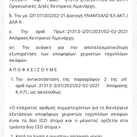
Οργανωτικές Δ/γές Κεντρικού Λιμενάρχη.
δ. Την με ΩΠ 011302/02-21 Διαταγή ΥΝΑΝΠ/ΑΛΣ-ΕΛ.ΑΚΤ./
ΔΛΑ Α΄.
ε. Την αριθ. Πρωτ.:2131.5-2/01/2021/02-02-2021
Απόφαση Κεντρικού Λιμενάρχη.
στ. Την ανάγκη για την αποτελεσματικότερη
εξυπηρέτηση των υποψηφίων χειριστών ταχυπλόων
σκαφών.
Α Π Ο Φ Α Σ Ι Ζ Ο Υ Μ Ε
Την αντικατάσταση της παραγράφου 2 της υπ΄
αριθ.πρωτ.:2131.5-2/01/2021/02-02-2021 Απόφασης
Κ.Λ.Π., ως ακολούθως:
«Ο ελάχιστος αριθμός συμμετεχόντων για τη διενέργεια
εξετάσεων υποψήφιων χειριστών ταχυπλόων σκαφών
είναι τα δύο (02) άτομα και ο μέγιστος ορίζεται στα
τριάντα δύο (32) άτομα.»
Κατά τα λοιπά η ανωτέρω απόφαση ισχύει.