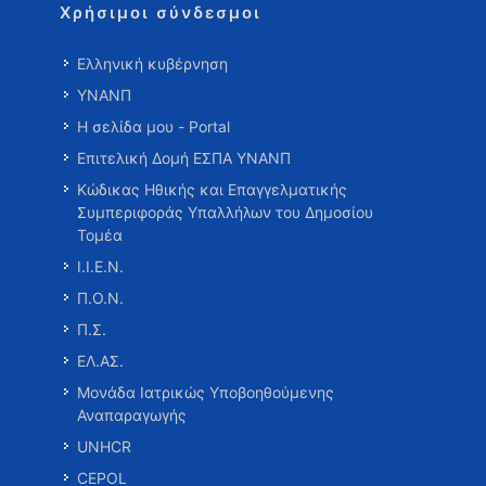
Χρήσιμοι σύνδεσμοι
Ελληνική κυβέρνηση
ΥΝΑΝΠ
Η σελίδα μου - Portal
Επιτελική Δομή ΕΣΠΑ ΥΝΑΝΠ
Κώδικας Ηθικής και Επαγγελματικής
Συμπεριφοράς Υπαλλήλων του Δημοσίου
Τομέα
Ι.Ι.Ε.Ν.
Π.Ο.Ν.
Π.Σ.
ΕΛ.ΑΣ.
Μονάδα Ιατρικώς Υποβοηθούμενης
Αναπαραγωγής
UNHCR
CEPOL