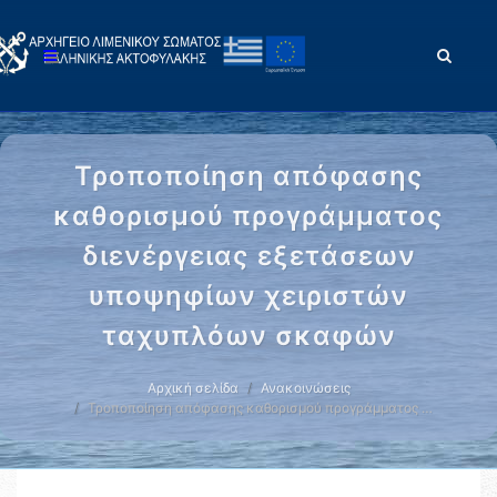
Τροποποίηση απόφασης
καθορισμού προγράμματος
διενέργειας εξετάσεων
υποψηφίων χειριστών
ταχυπλόων σκαφών
Αρχική σελίδα
Ανακοινώσεις
Τροποποίηση απόφασης καθορισμού προγράμματος …