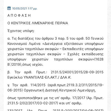
10/05/2021 1:17 μμ.
Α Π Ο Φ Α Σ Η
Ο ΚΕΝΤΡΙΚΟΣ ΛΙΜΕΝΑΡΧΗΣ ΠΕΙΡΑΙΑ
Έχοντας υπόψη:
α. Τις διατάξεις του άρθρου 3 παρ. 5 του αριθ. 50 Γενικού
Κανονισμού Λιμένα «Διενέργεια εξετάσεων υποψήφιων
χειριστών ταχυπλόων σκαφών – Εκπαιδευτές υποψήφιων
χειριστών ταχυπλόων σκαφών – Σχολές εκπαίδευσης
υποψήφιων χειριστών ταχυπλόων σκαφών»(1628
Β΄/2019),όπως ισχύει.
β. Την αριθ. Πρωτ.: 2131.5/24001/2015/28-09-2015
Εγκύκλιο ΥΝΑΝΠ/ΑΛΣ-ΕΛ.ΑΚΤ./ ΔΛΑ Α’.
γ. Την αριθ. 114/2015 (αριθ.πρωτ.2119.3.2/311/2015/19-
06-2015) Οργανωτική Διαταγή Κεντρικού Λιμενάρχη,
όπως τροποποιήθηκε με τις υπ’ αριθμ. 17/2017 (Αρ. Πρωτ.
2131.5-2/02/2017/03-02-2017) και υπ’ αριθμ.
131/2017 (Αρ. Πρωτ. 2131.5-2/10/2017/04-08-2017)